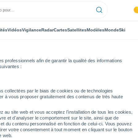
ités
Vidéos
Vigilance
Radar
Cartes
Satellites
Modèles
Monde
Ski
professionnels afin de garantir la qualité des informations
suivantes :
s collectées par le biais de cookies ou de technologies
nuer à vous proposer gratuitement des contenus de très haute
 (Daghestan)
z au site web et vous acceptez l'installation de tous les cookies,
...
vre et d'analyser le comportement sur le site, ainsi que de
é et du contenu personnalisé en fonction de celui-ci. Vous pouvez
Heure par heure
tirer votre consentement à tout moment en cliquant sur le bouton
Ciel dégagé dans les prochaines
te web.
heures