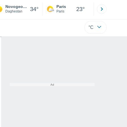
Novogeorgievka
Paris
Montpelli
34°
23°
Daghestan
Paris
Hérault
°C