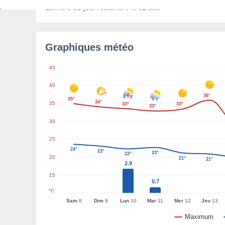
Lumière du jour restante
7 h 32 min
Graphiques météo
45
40
36°
35°
34°
35
33°
33°
33°
30
25
24°
23°
23°
22°
20
21°
21°
2.9
15
0.7
°C
Sam
8
Dim
9
Lun
10
Mar
11
Mer
12
Jeu
13
Maximum