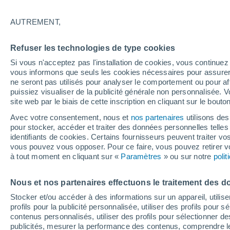
34°
AUTREMENT,
Est
Refuser les technologies de type cookies
Sensation de 34°
25
-
49 km
Si vous n'acceptez pas l'installation de cookies, vous continu
vous informons que seuls les cookies nécessaires pour assurer la
ne seront pas utilisés pour analyser le comportement ou pour af
puissiez visualiser de la publicité générale non personnalisée. V
Prévisions
site web par le biais de cette inscription en cliquant sur le bouto
Météo en France : ces régions subissent un n
regain de chaleur cet après-midi
Avec votre consentement, nous et
nos partenaires
utilisons des
pour stocker, accéder et traiter des données personnelles telles 
Météo 1 - 7 jours
Heure par heure
Actualité
Carte 
identifiants de cookies. Certains fournisseurs peuvent traiter vo
vous pouvez vous opposer. Pour ce faire, vous pouvez retirer
à tout moment en cliquant sur «
Paramètres
» ou sur notre
poli
Demain
Lundi
Aujourd´hui
Nous et nos partenaires effectuons le traitement des d
9 Août
10 Août
8 Août
Stocker et/ou accéder à des informations sur un appareil, utilise
profils pour la publicité personnalisée, utiliser des profils pour 
contenus personnalisés, utiliser des profils pour sélectionner
publicités, mesurer la performance des contenus, comprendre le
90%