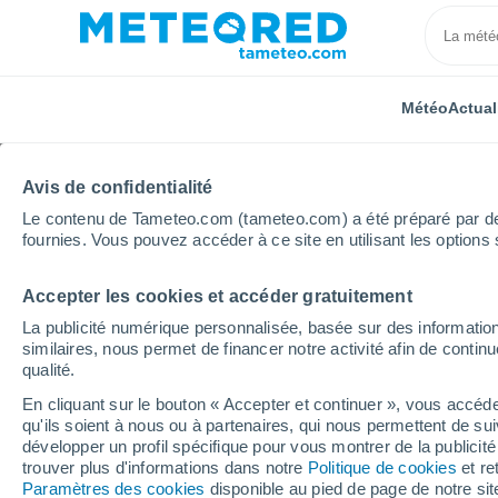
Météo
Actual
Avis de confidentialité
Le contenu de Tameteo.com (tameteo.com) a été préparé par des 
fournies. Vous pouvez accéder à ce site en utilisant les options 
Accepter les cookies et accéder gratuitement
Accueil
Russie
Daghestan
Novogeorgievka
La publicité numérique personnalisée, basée sur des information
similaires, nous permet de financer notre activité afin de conti
Météo Novogeorgievka
qualité.
En cliquant sur le bouton « Accepter et continuer », vous accéde
12:07
Samedi
qu'ils soient à nous ou à partenaires, qui nous permettent de sui
développer un profil spécifique pour vous montrer de la publicit
trouver plus d'informations dans notre
Politique de cookies
et re
Ensoleillé
Paramètres des cookies
disponible au pied de page de notre si