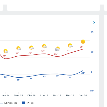
15
35°
33°
32°
10
31°
31°
31°
29°
5
22°
20°
20°
20°
20°
19°
18°
mm
Ven
14
Sam
15
Dim
16
Lun
17
Mar
18
Mer
19
Jeu
20
Minimum
Pluie