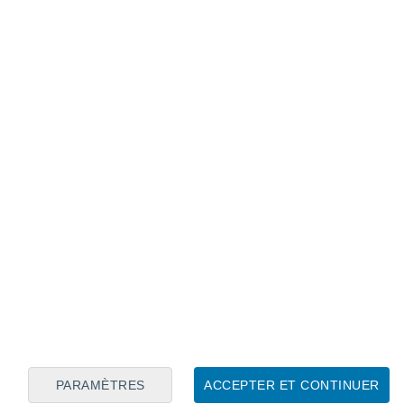
Calendrier lunaire
Lun
Mar
Mer
Jeu
Ven
Sam
Dim
8
9
10
11
12
13
14
15
16
17
18
19
20
21
PARAMÈTRES
ACCEPTER ET CONTINUER