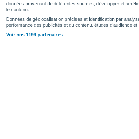
2.9 mm
données provenant de différentes sources, développer et amélior
le contenu.
34°
/
23°
33°
/
22°
35°
/
24°
Données de géolocalisation précises et identification par analys
performance des publicités et du contenu, études d’audience e
20
-
39
km/h
17
-
33
km/h
17
26
-
50
km/h
Voir nos 1199 partenaires
Météo Novogeorgievka aujourd´hui
, 
Ensoleillé
34°
12:00
T. ressentie
34°
Ensoleillé
34°
13:00
T. ressentie
34°
Ensoleillé
34°
14:00
T. ressentie
34°
Ensoleillé
34°
15:00
T. ressentie
33°