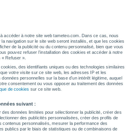
/h
ez à accéder à notre site web tameteo.com. Dans ce cas, nous
 navigation sur le site web seront installés, et que les cookies
ficher de la publicité ou du contenu personnalisé, bien que vous
ous pouvez refuser l'installation des cookies et accéder à notre
n « Refuser ».
et
 cookies, des identifiants uniques ou des technologies similaires
que votre visite sur ce site web, les adresses IP et les
des températures
Radar de pluie
Satellites
Modèles
s données personnelles sur la base d'un intérêt légitime, auquel
 votre consentement ou vous opposer au traitement des données
tique de cookies
sur ce site web.
Mardi
Mercredi
Jeudi
Vendredi
onnées suivant :
11 Août
12 Août
13 Août
14 Août
r des données limitées pour sélectionner la publicité, créer des
sélectionner des publicités personnalisées, créer des profils de
 des contenus personnalisés, mesurer la performance des
s publics par le biais de statistiques ou de combinaisons de
70%