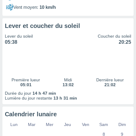
ires
ons le
Vent moyen:
10 km/h
ent des
es
 :
Lever et coucher du soleil
et/ou
Lever du soleil
Coucher du soleil
 à des
05:38
20:25
ions sur
eil,
des
limitées
nner la
, créer
Première lueur
Midi
Dernière lueur
ils pour
05:01
13:02
21:02
ité
Durée du jour
14 h 47 min
lisée,
Lumière du jour restante
13 h 31 min
des
our
nner des
Calendrier lunaire
és
lisées,
Lun
Mar
Mer
Jeu
Ven
Sam
Dim
s profils
8
9
enus