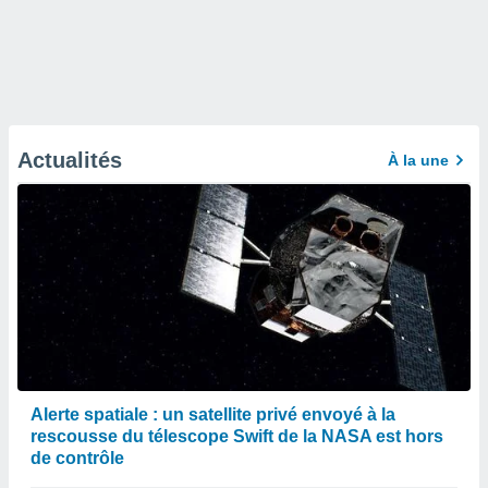
Actualités
À la une
Alerte spatiale : un satellite privé envoyé à la
rescousse du télescope Swift de la NASA est hors
de contrôle