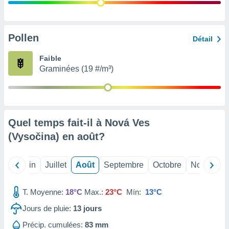
nées
lles sur
d'un
égitime,
Pollen
Détail
vous
vous
Faible
 Pour ce
Graminées (19 #/m³)
ous
etirer
ement
 opposer
Quel temps fait-il à Nová Ves
ement
nées à
(Vysočina) en
août
?
ment en
 sur «
res
» ou
Mai
Juin
Juillet
Août
Septembre
Octobre
Novembre
e
que de
kies
T. Moyenne:
18°C
Max.:
23°C
Mín:
13°C
ite web.
Jours de pluie:
13
jours
t nos
Précip. cumulées:
83 mm