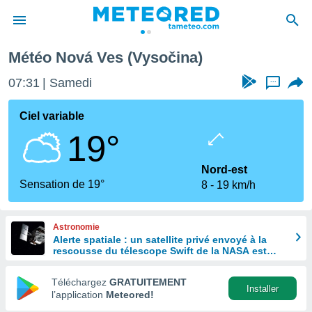
Météo Nová Ves (Vysočina)
e
ntialité
07:31
Samedi
...
enu de
o.com
Ciel variable
o.com) a
19°
aré par
onnels
Nord-est
arantir
Sensation de 19°
8
19 km/h
té des
ions
. Vous
Astronomie
accéder
Alerte spatiale : un satellite privé envoyé à la
e en
rescousse du télescope Swift de la NASA est
 les
hors de contrôle
Téléchargez
GRATUITEMENT
s :
Installer
l’application
Meteored!
r les