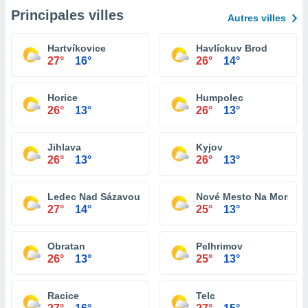
Principales villes
Autres villes
Hartvíkovice
Havlíckuv Brod
27°
16°
26°
14°
Horice
Humpolec
26°
13°
26°
13°
Jihlava
Kyjov
26°
13°
26°
13°
Ledec Nad Sázavou
Nové Mesto Na Morave
27°
14°
25°
13°
Obratan
Pelhrimov
26°
13°
25°
13°
Racice
Telc