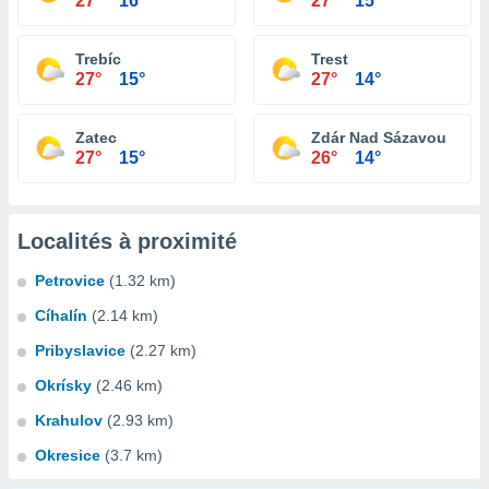
27°
16°
27°
15°
Trebíc
Trest
27°
15°
27°
14°
Zatec
Zdár Nad Sázavou
27°
15°
26°
14°
Localités à proximité
Petrovice
(1.32 km)
Cíhalín
(2.14 km)
Pribyslavice
(2.27 km)
Okrísky
(2.46 km)
Krahulov
(2.93 km)
Okresice
(3.7 km)