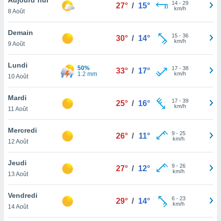
n «
14
-
29
27°
/
15°
km/h
8 Août
 et
r »,
cédez au
Demain
15
-
36
30°
/
14°
 et vous
km/h
9 Août
z
ation de
Lundi
50%
17
-
38
33°
/
17°
1.2 mm
km/h
10 Août
qu'ils
 nous ou
aires,
Mardi
17
-
39
25°
/
16°
km/h
11 Août
nt de
t
Mercredi
9
-
25
er le
26°
/
11°
km/h
12 Août
ement
te, ainsi
Jeudi
9
-
26
27°
/
12°
km/h
per un
13 Août
écifique
us
Vendredi
6
-
23
de la
29°
/
14°
km/h
14 Août
 et du