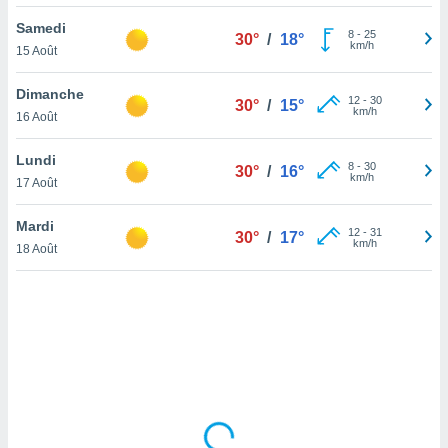
lisé en
Samedi
 de
8
-
25
30°
/
18°
km/h
15 Août
. Vous
rouver
Dimanche
12
-
30
30°
/
15°
ations
km/h
16 Août
re
que de
Lundi
kies
8
-
30
30°
/
16°
km/h
17 Août
r votre
ement à
ment en
Mardi
12
-
31
30°
/
17°
sur le
km/h
18 Août
res des
kies
le au
page de
te web.
MENT,
 les