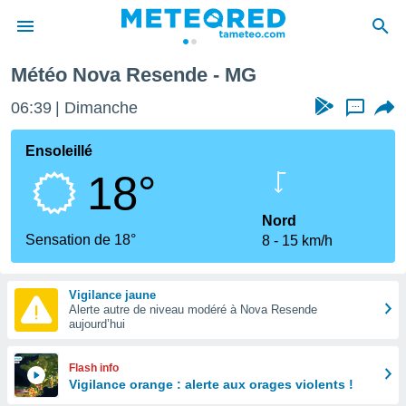
Météo Nova Resende - MG
e
ntialité
06:39
Dimanche
...
enu de
o.com
Ensoleillé
o.com) a
18°
aré par
onnels
Nord
arantir
Sensation de 18°
8
15 km/h
té des
ions
. Vous
Vigilance jaune
accéder
Alerte autre de niveau modéré à Nova Resende
e en
aujourd’hui
 les
s :
Flash info
Vigilance orange : alerte aux orages violents !
r les