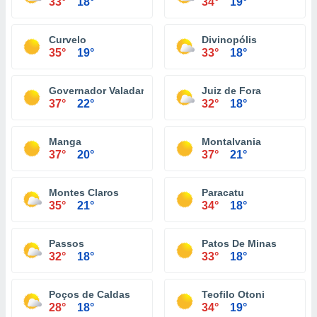
33°
18°
34°
19°
Curvelo
Divinopólis
35°
19°
33°
18°
Governador Valadares
Juiz de Fora
37°
22°
32°
18°
Manga
Montalvania
37°
20°
37°
21°
Montes Claros
Paracatu
35°
21°
34°
18°
Passos
Patos De Minas
32°
18°
33°
18°
Poços de Caldas
Teofilo Otoni
28°
18°
34°
19°