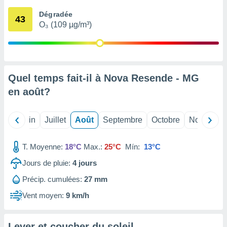
nées
Dégradée
lles sur
43
O₃ (109 µg/m³)
d'un
égitime,
vous
vous
 Pour ce
ous
Quel temps fait-il à Nova Resende - MG
etirer
en
août
?
ement
 opposer
Mai
Juin
Juillet
Août
Septembre
Octobre
Novembre
ement
nées à
ment en
T. Moyenne:
18°C
Max.:
25°C
Mín:
13°C
 sur «
res
» ou
Jours de pluie:
4
jours
e
Précip. cumulées:
27 mm
que de
kies
Vent moyen:
9 km/h
ite web.
t nos
Lever et coucher du soleil