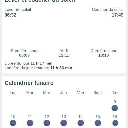
ires
ons le
Lever du soleil
Coucher du soleil
ent des
06:32
17:49
es
 :
et/ou
 à des
ions sur
eil,
Première lueur
Midi
Dernière lueur
des
06:09
12:11
18:13
limitées
Durée du jour
11 h 17 min
Lumière du jour restante
11 h 33 min
nner la
, créer
ils pour
Calendrier lunaire
ité
lisée,
Lun
Mar
Mer
Jeu
Ven
Sam
Dim
des
our
9
nner des
és
10
11
12
13
14
15
16
lisées,
s profils
enus