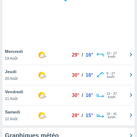
logies
e
s
tez pas
ation de
, vous
z à
à notre
Mercredi
10
-
27
29°
/
16°
km/h
19 Août
.com.
 cas,
Jeudi
9
-
27
us
30°
/
16°
km/h
20 Août
ns que
s
Vendredi
13
-
37
30°
/
16°
ires
km/h
21 Août
urer la
on sur le
Samedi
16
-
41
 seront
29°
/
15°
km/h
22 Août
, et que
ies ne
as
Graphiques météo