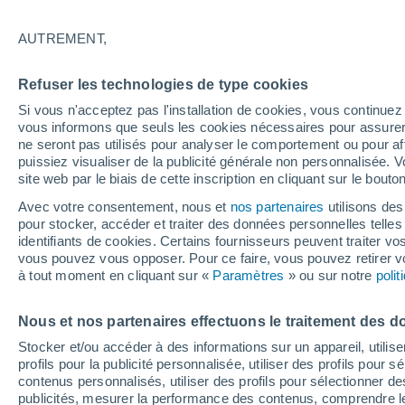
19°
AUTREMENT,
Nord-est
Refuser les technologies de type cookies
Sensation de 19°
11
-
35 km
Si vous n'acceptez pas l'installation de cookies, vous continu
vous informons que seuls les cookies nécessaires pour assurer la
ne seront pas utilisés pour analyser le comportement ou pour af
puissiez visualiser de la publicité générale non personnalisée. V
Flash info
site web par le biais de cette inscription en cliquant sur le bouto
Découvrez la tendance météo entre août et oc
Avec votre consentement, nous et
nos partenaires
utilisons des
pour stocker, accéder et traiter des données personnelles telles 
Météo 1 - 7 jours
Heure par heure
Actualité
Carte
identifiants de cookies. Certains fournisseurs peuvent traiter vo
vous pouvez vous opposer. Pour ce faire, vous pouvez retirer
à tout moment en cliquant sur «
Paramètres
» ou sur notre
poli
Demain
Samedi
D
Aujourd´hui
Nous et nos partenaires effectuons le traitement des d
7 Août
8 Août
6 Août
Stocker et/ou accéder à des informations sur un appareil, utilise
profils pour la publicité personnalisée, utiliser des profils pour 
contenus personnalisés, utiliser des profils pour sélectionner
publicités, mesurer la performance des contenus, comprendre le
90%
80%
90%