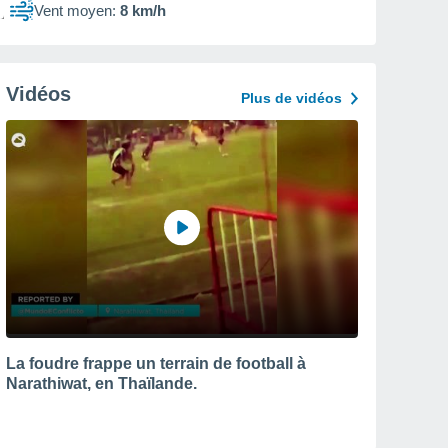
Vent moyen:
8 km/h
Vidéos
Plus de vidéos
La foudre frappe un terrain de football à
Narathiwat, en Thaïlande.