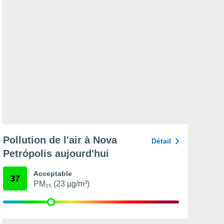
Pollution de l'air à Nova
Détail
Petrópolis aujourd'hui
Acceptable
37
PM₂₅ (23 µg/m³)