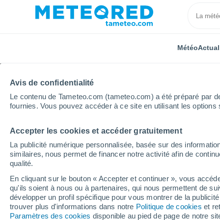
Météo
Actual
Avis de confidentialité
Le contenu de Tameteo.com (tameteo.com) a été préparé par des 
fournies. Vous pouvez accéder à ce site en utilisant les options 
Accepter les cookies et accéder gratuitement
Accueil
Brésil
Rio Grande do Sul
Nova Petrópol
La publicité numérique personnalisée, basée sur des information
similaires, nous permet de financer notre activité afin de conti
Météo Nova Petrópolis 
qualité.
En cliquant sur le bouton « Accepter et continuer », vous accéde
10:13
Jeudi
qu'ils soient à nous ou à partenaires, qui nous permettent de sui
développer un profil spécifique pour vous montrer de la publicit
trouver plus d'informations dans notre
Politique de cookies
et re
Éclaircies
Paramètres des cookies
disponible au pied de page de notre si