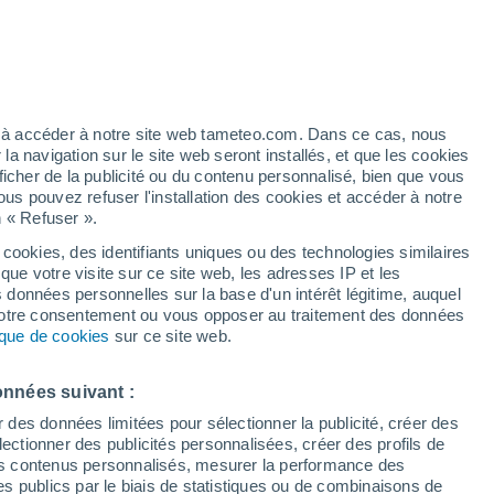
Vigilance orange
Alerte autre de niveau élevé à Nova
Petrópolis aujourd’hui
/h
ez à accéder à notre site web tameteo.com. Dans ce cas, nous
 navigation sur le site web seront installés, et que les cookies
ficher de la publicité ou du contenu personnalisé, bien que vous
ous pouvez refuser l'installation des cookies et accéder à notre
n « Refuser ».
tobre
 cookies, des identifiants uniques ou des technologies similaires
que votre visite sur ce site web, les adresses IP et les
 de couverture nuageuse
Radar de pluie
Satellites
Modèles
s données personnelles sur la base d'un intérêt légitime, auquel
 votre consentement ou vous opposer au traitement des données
tique de cookies
sur ce site web.
imanche
Lundi
Mardi
Mercredi
onnées suivant :
9 Août
10 Août
11 Août
12 Août
r des données limitées pour sélectionner la publicité, créer des
sélectionner des publicités personnalisées, créer des profils de
 des contenus personnalisés, mesurer la performance des
s publics par le biais de statistiques ou de combinaisons de
30%
90%