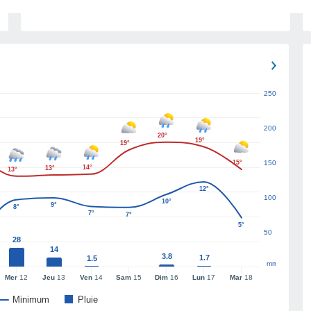
250
200
20°
19°
19°
15°
150
14°
13°
13°
12°
100
10°
9°
8°
7°
7°
5°
50
28
14
3.8
1.7
1.5
mm
Mer
12
Jeu
13
Ven
14
Sam
15
Dim
16
Lun
17
Mar
18
Minimum
Pluie