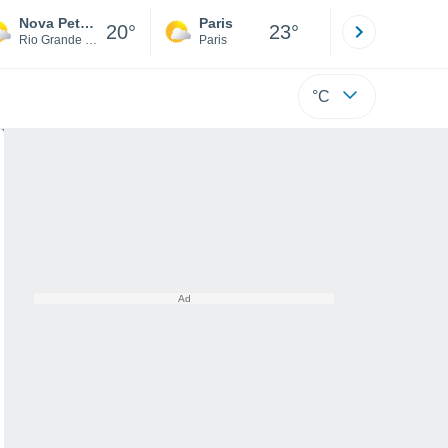
Nova Petrópolis
Paris
Montpelli
20°
23°
Rio Grande Do Sul
Paris
Hérault
°C