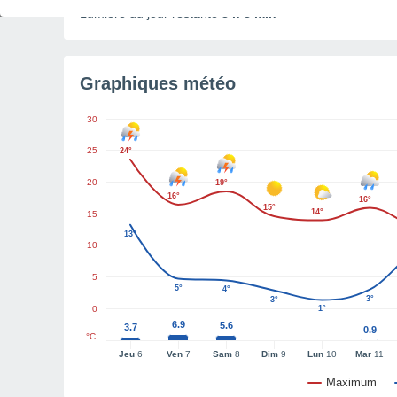
Lumière du jour restante
8 h 8 min
Graphiques météo
30
25
24°
20
19°
16°
16°
15°
14°
15
13°
10
5
5°
4°
3°
3°
0
1°
6.9
5.6
3.7
0.9
°C
Jeu
6
Ven
7
Sam
8
Dim
9
Lun
10
Mar
11
Maximum