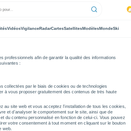
ités
Vidéos
Vigilance
Radar
Cartes
Satellites
Modèles
Monde
Ski
professionnels afin de garantir la qualité des informations
suivantes :
is
s collectées par le biais de cookies ou de technologies
nuer à vous proposer gratuitement des contenus de très haute
- RS
z au site web et vous acceptez l'installation de tous les cookies,
...
vre et d'analyser le comportement sur le site, ainsi que de
é et du contenu personnalisé en fonction de celui-ci. Vous pouvez
Heure par heure
tirer votre consentement à tout moment en cliquant sur le bouton
Ciel nuageux dans les
te web.
prochaines heures