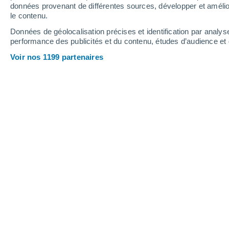
6.9 mm
5.6 mm
3.7 mm
données provenant de différentes sources, développer et amélior
le contenu.
16°
/
5°
19°
/
4°
24°
/
13°
Données de géolocalisation précises et identification par analys
performance des publicités et du contenu, études d’audience e
21
-
64
km/h
13
-
36
km/h
8
25
-
73
km/h
Voir nos 1199 partenaires
Météo Nova Petrópolis - RS aujourd´
Éclaircies
19°
10:00
T. ressentie
19°
Éclaircies
20°
11:00
T. ressentie
20°
Éclaircies
23°
12:00
T. ressentie
25°
Éclaircies
23°
13:00
T. ressentie
25°