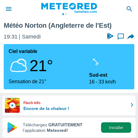
Météo Norton (Angleterre de l'Est)
e
ntialité
19:31
Samedi
...
enu de
o.com
Ciel variable
o.com) a
21°
aré par
onnels
Sud-est
arantir
Sensation de 21°
16
33 km/h
té des
ions
. Vous
accéder
Flash info
e en
Encore de la chaleur !
 les
Téléchargez
GRATUITEMENT
s :
Installer
l’application
Meteored!
r les