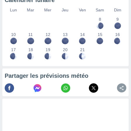
Calendrier lunaire
lisés,
Lun
Mar
Mer
Jeu
Ven
Sam
Dim
des
our
8
9
nner des
s
lisés,
10
11
12
13
14
15
16
la
ance des
s,
17
18
19
20
21
la
ance des
s,
dre les
Partager les prévisions météo
par le
ques ou
inaisons
ées
nt de
tes
,
er et
r les