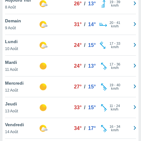
n «
19
-
39
26°
/
13°
km/h
8 Août
 et
r »,
cédez au
Demain
20
-
41
31°
/
14°
 et vous
km/h
9 Août
z
ation de
Lundi
17
-
33
24°
/
15°
km/h
10 Août
qu'ils
 nous ou
aires,
Mardi
17
-
36
24°
/
13°
km/h
11 Août
nt de
t
Mercredi
19
-
40
er le
27°
/
15°
km/h
12 Août
ement
te, ainsi
Jeudi
11
-
24
33°
/
15°
km/h
per un
13 Août
écifique
us
Vendredi
16
-
34
de la
34°
/
17°
km/h
14 Août
 et du