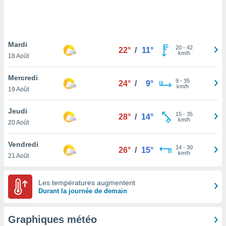
logies
e
s
Mardi
tez pas
20
-
42
22°
/
11°
km/h
ation de
18 Août
, vous
z à
Mercredi
9
-
35
24°
/
9°
à notre
km/h
19 Août
.com.
Jeudi
 cas,
15
-
35
28°
/
14°
km/h
us
20 Août
ns que
s
Vendredi
14
-
30
26°
/
15°
km/h
21 Août
ires
urer la
on sur le
Les températures augmentent
 seront
Durant la journée de demain
, et que
ies ne
as
Graphiques météo