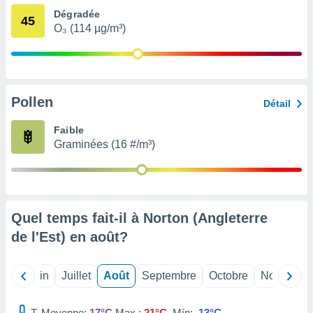
nées
Dégradée
45
lles sur
O₃ (114 µg/m³)
d'un
égitime,
vous
vous
 Pour ce
Pollen
ous
Détail
etirer
Faible
ement
Graminées (16 #/m³)
 opposer
ement
nées à
ment en
 sur «
Quel temps fait-il à Norton (Angleterre
res
» ou
e
de l'Est) en
août
?
que de
kies
ite web.
Mai
Juin
Juillet
Août
Septembre
Octobre
Novembre
t nos
T. Moyenne:
17°C
Max.:
21°C
Mín:
13°C