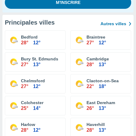
Principales villes
Autres villes
Bedford
Braintree
28°
12°
27°
12°
Bury St. Edmunds
Cambridge
27°
13°
28°
13°
Chelmsford
Clacton-on-Sea
27°
12°
22°
18°
Colchester
East Dereham
25°
14°
26°
13°
Harlow
Haverhill
28°
12°
28°
13°