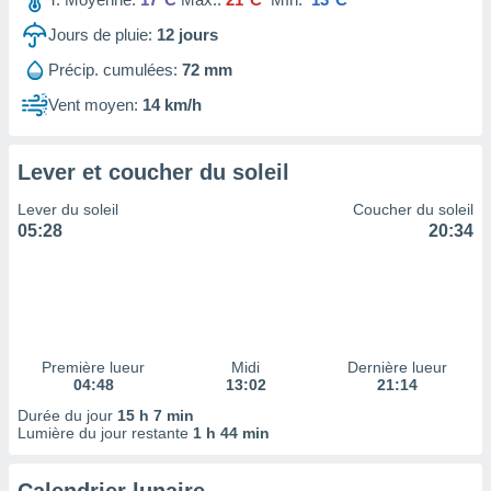
ires
ons le
Jours de pluie:
12
jours
ent des
es
Précip. cumulées:
72 mm
 :
Vent moyen:
14 km/h
et/ou
 à des
ions sur
Lever et coucher du soleil
eil,
des
Lever du soleil
Coucher du soleil
limitées
05:28
20:34
nner la
, créer
ils pour
ité
lisée,
des
Première lueur
Midi
Dernière lueur
04:48
13:02
21:14
our
nner des
Durée du jour
15 h 7 min
és
Lumière du jour restante
1 h 44 min
lisées,
s profils
enus