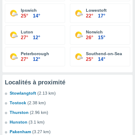
Ipswich
Lowestoft
25°
14°
22°
17°
Luton
Norwich
27°
12°
26°
15°
Peterborough
Southend-on-Sea
27°
12°
25°
14°
Localités à proximité
Stowlangtoft
(2.13 km)
Tostock
(2.38 km)
Thurston
(2.96 km)
Hunston
(3.1 km)
Pakenham
(3.27 km)