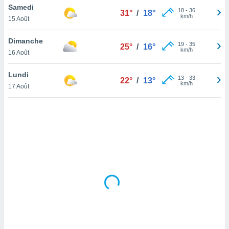
Samedi
lisé en
18
-
36
31°
/
18°
km/h
 de
15 Août
. Vous
rouver
Dimanche
19
-
35
25°
/
16°
km/h
16 Août
ations
re
Lundi
que de
13
-
33
22°
/
13°
km/h
kies
17 Août
r votre
ement à
ment en
sur le
res des
kies
le au
page de
te web.
MENT,
 les