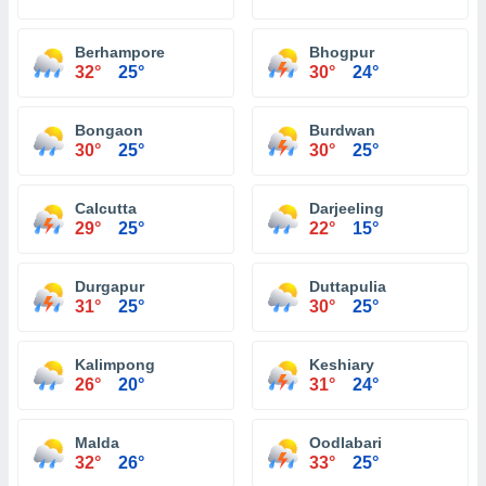
Berhampore
Bhogpur
32°
25°
30°
24°
Bongaon
Burdwan
30°
25°
30°
25°
Calcutta
Darjeeling
29°
25°
22°
15°
Durgapur
Duttapulia
31°
25°
30°
25°
Kalimpong
Keshiary
26°
20°
31°
24°
Malda
Oodlabari
32°
26°
33°
25°