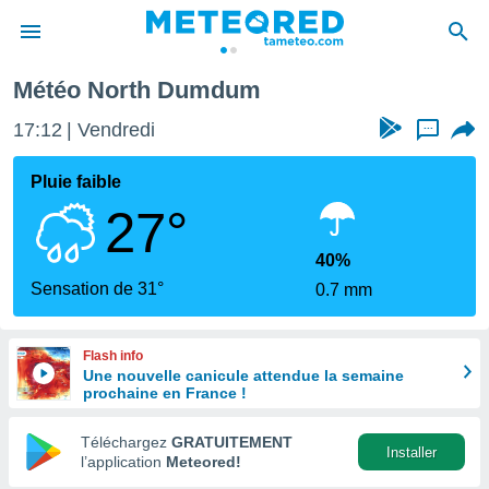
Météo North Dumdum
e
ntialité
17:12
Vendredi
...
enu de
o.com
Pluie faible
o.com) a
27°
aré par
onnels
40%
arantir
Sensation de 31°
0.7 mm
té des
ions
. Vous
Flash info
accéder
Une nouvelle canicule attendue la semaine
e en
prochaine en France !
 les
Téléchargez
GRATUITEMENT
s :
Installer
l’application
Meteored!
r les