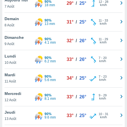
90%
n «
12
-
28
29°
/
25°
18 mm
km/h
7 Août
 et
r »,
cédez au
Demain
90%
11
-
33
31°
/
25°
 et vous
13 mm
km/h
8 Août
z
ation de
Dimanche
90%
11
-
29
32°
/
26°
4.1 mm
km/h
9 Août
qu'ils
 nous ou
aires,
Lundi
90%
7
-
20
33°
/
26°
6.2 mm
km/h
10 Août
nt de
t
Mardi
90%
7
-
23
er le
34°
/
25°
5.6 mm
km/h
11 Août
ement
te, ainsi
Mercredi
90%
9
-
29
33°
/
26°
8.1 mm
km/h
per un
12 Août
écifique
us
Jeudi
90%
10
-
31
de la
33°
/
25°
9.6 mm
km/h
13 Août
 et du