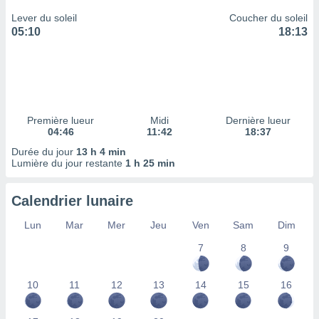
ires
ons le
Lever du soleil
Coucher du soleil
ent des
05:10
18:13
es
 :
et/ou
 à des
ions sur
eil,
Première lueur
Midi
Dernière lueur
des
04:46
11:42
18:37
limitées
Durée du jour
13 h 4 min
Lumière du jour restante
1 h 25 min
nner la
, créer
ils pour
Calendrier lunaire
ité
lisée,
Lun
Mar
Mer
Jeu
Ven
Sam
Dim
des
7
8
9
our
nner des
és
10
11
12
13
14
15
16
lisées,
s profils
enus