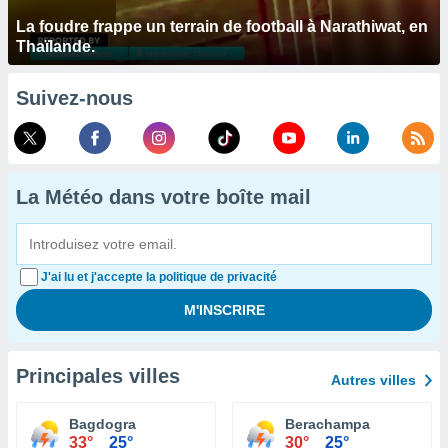
La foudre frappe un terrain de football à Narathiwat, en
Thaïlande.
Suivez-nous
La Météo dans votre boîte mail
J'ai lu et j'accepte la politique de privacité
Principales villes
Autres villes
Bagdogra
Berachampa
33°
25°
30°
25°