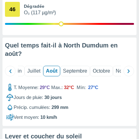
nées
Dégradée
46
lles sur
O₃ (117 µg/m³)
d'un
égitime,
vous
vous
 Pour ce
Quel temps fait-il à North Dumdum en
ous
etirer
août
?
ement
 opposer
Mai
Juin
Juillet
Août
Septembre
Octobre
Novembre
ement
nées à
ment en
T. Moyenne:
29°C
Max.:
32°C
Mín:
27°C
 sur «
Jours de pluie:
30
jours
res
» ou
e
Précip. cumulées:
299 mm
que de
kies
Vent moyen:
10 km/h
ite web.
t nos
Lever et coucher du soleil