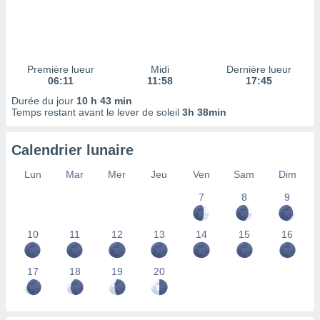
ires
ons le
ent des
es
 :
Première lueur
Midi
Dernière lueur
et/ou
06:11
11:58
17:45
 à des
Durée du jour
10 h 43 min
ions sur
Temps restant avant le lever de soleil
3h 38min
eil,
des
limitées
Calendrier lunaire
nner la
Lun
Mar
Mer
Jeu
Ven
Sam
Dim
, créer
ils pour
7
8
9
ité
lisée,
10
11
12
13
14
15
16
des
our
nner des
17
18
19
20
és
lisées,
s profils
enus