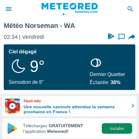
Météo Norseman - WA
e
ntialité
02:34
Vendredi
...
enu de
o.com
Ciel dégagé
o.com) a
9°
aré par
onnels
Dernier Quartier
arantir
Sensation de 8°
Éclairée:
38%
té des
ions
. Vous
Flash info
accéder
Une nouvelle canicule attendue la semaine
e en
prochaine en France !
 les
Téléchargez
GRATUITEMENT
s :
Installer
l’application
Meteored!
r les