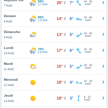
50%
n «
16
-
36
20°
/
7°
1.7 mm
km/h
7 Août
 et
r »,
cédez au
Demain
90%
34
-
68
14°
/
6°
 et vous
1.9 mm
km/h
8 Août
z
ation de
Dimanche
24
-
45
13°
/
5°
km/h
9 Août
qu'ils
 nous ou
aires,
Lundi
70%
25
-
55
17°
/
6°
2.6 mm
km/h
10 Août
nt de
t
Mardi
20
-
45
er le
15°
/
5°
km/h
11 Août
ement
te, ainsi
Mercredi
12
-
29
18°
/
4°
km/h
per un
12 Août
écifique
us
Jeudi
6
-
22
de la
18°
/
3°
km/h
13 Août
 et du