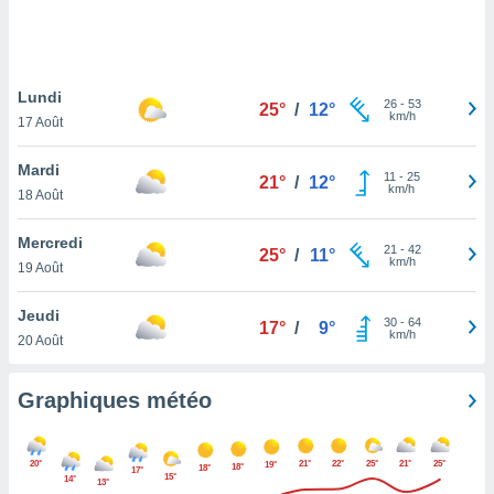
logies
e
s
Lundi
tez pas
26
-
53
25°
/
12°
km/h
ation de
17 Août
, vous
z à
Mardi
11
-
25
21°
/
12°
à notre
km/h
18 Août
.com.
Mercredi
 cas,
21
-
42
25°
/
11°
km/h
us
19 Août
ns que
s
Jeudi
30
-
64
17°
/
9°
km/h
20 Août
ires
urer la
on sur le
Graphiques météo
 seront
, et que
ies ne
20°
21°
22°
25°
21°
25°
19°
18°
18°
17°
as
15°
14°
13°