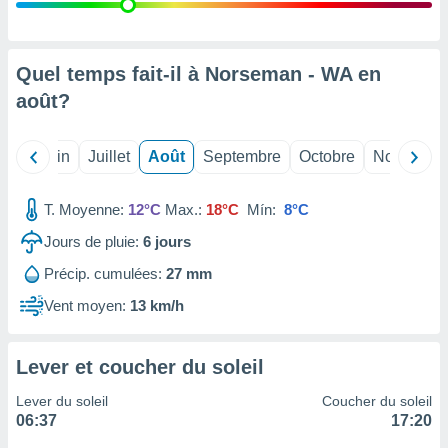
nées
lles sur
d'un
égitime,
Quel temps fait-il à Norseman - WA en
vous
août
?
vous
 Pour ce
ous
Mai
Juin
Juillet
Août
Septembre
Octobre
Novembre
etirer
ement
T. Moyenne:
12°C
Max.:
18°C
Mín:
8°C
 opposer
ement
Jours de pluie:
6
jours
nées à
Précip. cumulées:
27 mm
ment en
 sur «
Vent moyen:
13 km/h
res
» ou
e
que de
Lever et coucher du soleil
kies
ite web.
Lever du soleil
Coucher du soleil
06:37
17:20
t nos