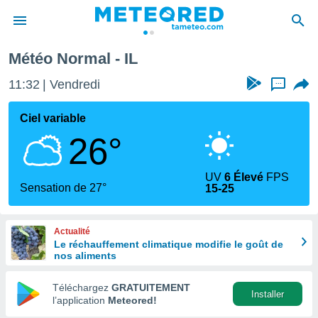
Météo Normal - IL
e
ntialité
11:32
Vendredi
...
enu de
o.com
Ciel variable
o.com) a
26°
aré par
onnels
UV
6 Élevé
FPS
arantir
Sensation de 27°
15-25
té des
ions
. Vous
Actualité
accéder
Le réchauffement climatique modifie le goût de
e en
nos aliments
 les
Téléchargez
GRATUITEMENT
s :
Installer
l’application
Meteored!
r les