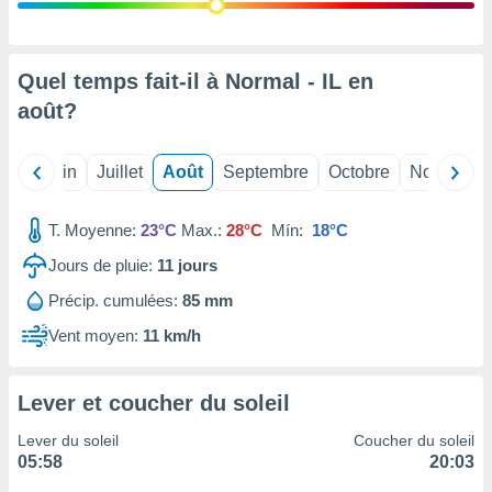
nées
lles sur
d'un
égitime,
Quel temps fait-il à Normal - IL en
vous
août
?
vous
 Pour ce
ous
Mai
Juin
Juillet
Août
Septembre
Octobre
Novembre
etirer
ement
T. Moyenne:
23°C
Max.:
28°C
Mín:
18°C
 opposer
ement
Jours de pluie:
11
jours
nées à
Précip. cumulées:
85 mm
ment en
 sur «
Vent moyen:
11 km/h
res
» ou
e
que de
Lever et coucher du soleil
kies
ite web.
Lever du soleil
Coucher du soleil
05:58
20:03
t nos