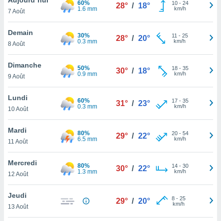
60%
n «
10
-
24
28°
/
18°
1.6 mm
km/h
7 Août
 et
r »,
cédez au
Demain
30%
11
-
25
28°
/
20°
 et vous
0.3 mm
km/h
8 Août
z
ation de
Dimanche
50%
18
-
35
30°
/
18°
0.9 mm
km/h
9 Août
qu'ils
 nous ou
aires,
Lundi
60%
17
-
35
31°
/
23°
0.3 mm
km/h
10 Août
nt de
t
Mardi
80%
20
-
54
er le
29°
/
22°
6.5 mm
km/h
11 Août
ement
te, ainsi
Mercredi
80%
14
-
30
30°
/
22°
1.3 mm
km/h
per un
12 Août
écifique
us
Jeudi
8
-
25
de la
29°
/
20°
km/h
13 Août
 et du