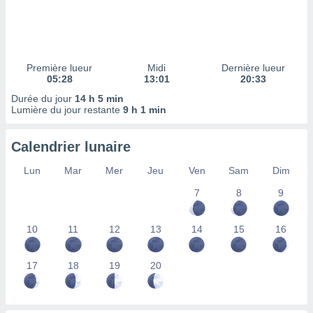
ires
ons le
ent des
es
 :
Première lueur
Midi
Dernière lueur
et/ou
05:28
13:01
20:33
 à des
Durée du jour
14 h 5 min
ions sur
Lumière du jour restante
9 h 1 min
eil,
des
limitées
Calendrier lunaire
nner la
Lun
Mar
Mer
Jeu
Ven
Sam
Dim
, créer
ils pour
7
8
9
ité
lisée,
10
11
12
13
14
15
16
des
our
nner des
17
18
19
20
és
lisées,
s profils
enus