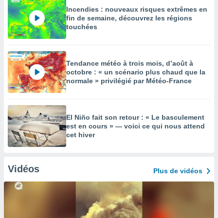
Incendies : nouveaux risques extrêmes en
fin de semaine, découvrez les régions
touchées
Tendance météo à trois mois, d’août à
octobre : « un scénario plus chaud que la
normale » privilégié par Météo-France
El Niño fait son retour : « Le basculement
est en cours » — voici ce qui nous attend
cet hiver
Vidéos
Plus de vidéos