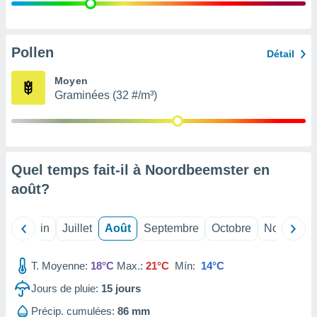
nées
lles sur
d'un
égitime,
Pollen
Détail
vous
vous
Moyen
 Pour ce
Graminées (32 #/m³)
ous
etirer
ement
 opposer
Quel temps fait-il à Noordbeemster en
ement
nées à
août
?
ment en
 sur «
res
» ou
Mai
Juin
Juillet
Août
Septembre
Octobre
Novembre
e
que de
kies
T. Moyenne:
18°C
Max.:
21°C
Mín:
14°C
ite web.
Jours de pluie:
15
jours
t nos
Précip. cumulées:
86 mm