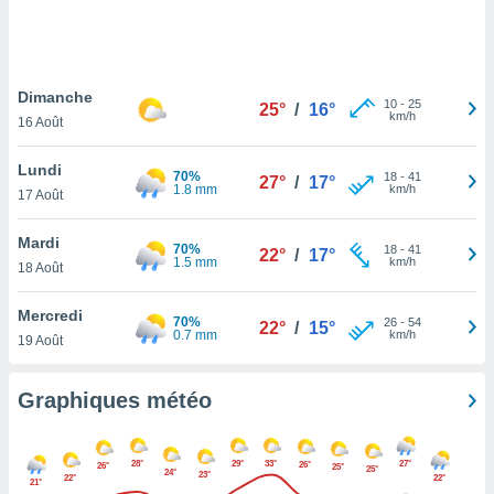
logies
e
s
Dimanche
tez pas
10
-
25
25°
/
16°
km/h
ation de
16 Août
, vous
z à
Lundi
70%
18
-
41
27°
/
17°
à notre
1.8 mm
km/h
17 Août
.com.
Mardi
 cas,
70%
18
-
41
22°
/
17°
1.5 mm
km/h
us
18 Août
ns que
s
Mercredi
70%
26
-
54
22°
/
15°
0.7 mm
km/h
19 Août
ires
urer la
on sur le
Graphiques météo
 seront
, et que
ies ne
28°
29°
33°
27°
26°
26°
25°
25°
24°
as
23°
22°
22°
21°