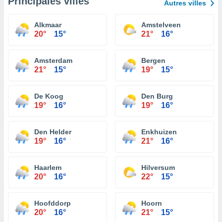
Principales villes
Autres villes
Alkmaar
Amstelveen
20°
15°
21°
16°
Amsterdam
Bergen
21°
15°
19°
15°
De Koog
Den Burg
19°
16°
19°
16°
Den Helder
Enkhuizen
19°
16°
21°
16°
Haarlem
Hilversum
20°
16°
22°
15°
Hoofddorp
Hoorn
20°
16°
21°
15°