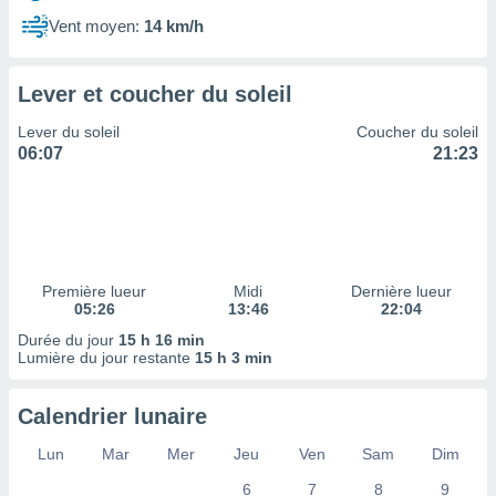
ires
ons le
Vent moyen:
14 km/h
ent des
es
 :
Lever et coucher du soleil
et/ou
Lever du soleil
Coucher du soleil
 à des
06:07
21:23
ions sur
eil,
des
limitées
nner la
, créer
Première lueur
Midi
Dernière lueur
ils pour
05:26
13:46
22:04
ité
Durée du jour
15 h 16 min
lisée,
Lumière du jour restante
15 h 3 min
des
our
nner des
Calendrier lunaire
és
lisées,
Lun
Mar
Mer
Jeu
Ven
Sam
Dim
s profils
6
7
8
9
enus