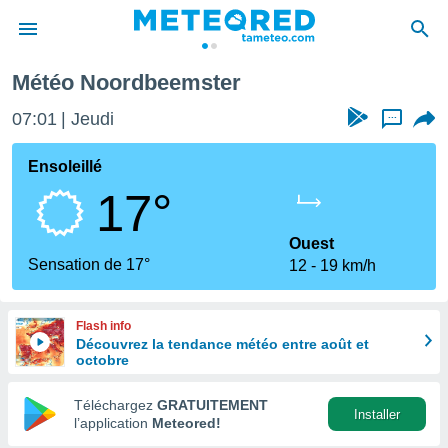
Météo Noordbeemster
e
ntialité
07:01
Jeudi
...
enu de
o.com
Ensoleillé
o.com) a
17°
aré par
onnels
Ouest
arantir
Sensation de 17°
12
19 km/h
té des
ions
. Vous
Flash info
accéder
Découvrez la tendance météo entre août et
e en
octobre
 les
Téléchargez
GRATUITEMENT
s :
Installer
l’application
Meteored!
r les