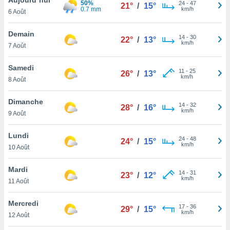
50%
n «
24
-
47
21°
/
15°
0.7 mm
km/h
6 Août
 et
r »,
cédez au
Demain
14
-
30
22°
/
13°
 et vous
km/h
7 Août
z
ation de
Samedi
11
-
25
26°
/
13°
km/h
8 Août
qu'ils
 nous ou
aires,
Dimanche
14
-
32
28°
/
16°
km/h
9 Août
nt de
t
Lundi
24
-
48
er le
24°
/
15°
km/h
10 Août
ement
te, ainsi
Mardi
14
-
31
23°
/
12°
km/h
per un
11 Août
écifique
us
Mercredi
17
-
36
de la
29°
/
15°
km/h
12 Août
 et du