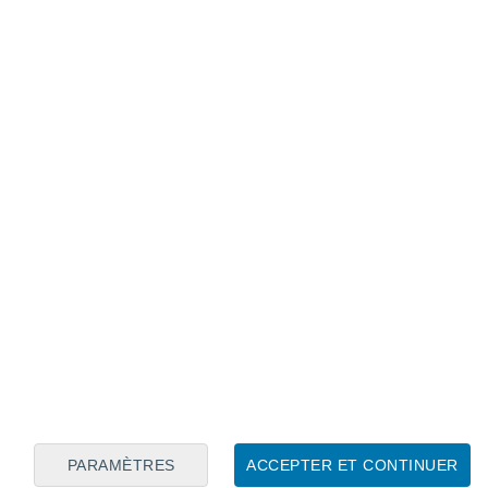
Calendrier lunaire
Lun
Mar
Mer
Jeu
Ven
Sam
Dim
8
9
10
11
12
13
14
15
16
17
18
19
20
21
PARAMÈTRES
ACCEPTER ET CONTINUER