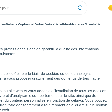
ités
Vidéos
Vigilance
Radar
Cartes
Satellites
Modèles
Monde
Ski
professionnels afin de garantir la qualité des informations
suivantes :
Noirchain
s collectées par le biais de cookies ou de technologies
nuer à vous proposer gratuitement des contenus de très haute
z au site web et vous acceptez l'installation de tous les cookies,
...
vre et d'analyser le comportement sur le site, ainsi que de
é et du contenu personnalisé en fonction de celui-ci. Vous pouvez
Heure par heure
tirer votre consentement à tout moment en cliquant sur le bouton
Intervalles nuageux dans les
te web.
prochaines heures