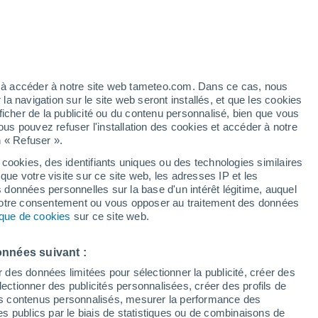
é
ez à accéder à notre site web tameteo.com. Dans ce cas, nous
 navigation sur le site web seront installés, et que les cookies
ficher de la publicité ou du contenu personnalisé, bien que vous
ous pouvez refuser l'installation des cookies et accéder à notre
n « Refuser ».
 cookies, des identifiants uniques ou des technologies similaires
que votre visite sur ce site web, les adresses IP et les
 de couverture nuageuse
Radar de pluie
Satellites
Modèles
s données personnelles sur la base d'un intérêt légitime, auquel
 votre consentement ou vous opposer au traitement des données
tique de cookies
sur ce site web.
Mardi
Mercredi
Jeudi
Vendredi
onnées suivant :
11 Août
12 Août
13 Août
14 Août
r des données limitées pour sélectionner la publicité, créer des
sélectionner des publicités personnalisées, créer des profils de
 des contenus personnalisés, mesurer la performance des
s publics par le biais de statistiques ou de combinaisons de