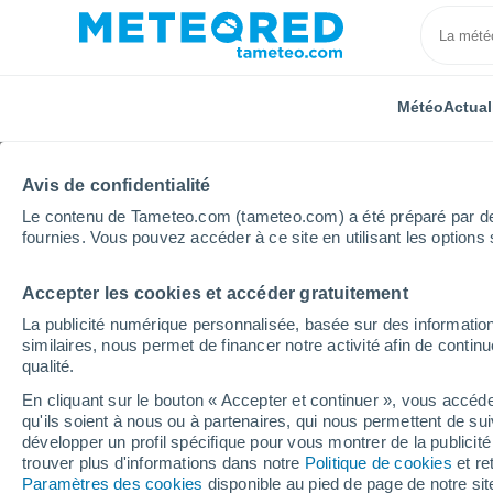
Météo
Actual
Avis de confidentialité
Le contenu de Tameteo.com (tameteo.com) a été préparé par des 
fournies. Vous pouvez accéder à ce site en utilisant les options 
Accepter les cookies et accéder gratuitement
Accueil
Belgique
Région Wallonne
Hainaut
La publicité numérique personnalisée, basée sur des information
similaires, nous permet de financer notre activité afin de conti
Météo Noirchain
qualité.
En cliquant sur le bouton « Accepter et continuer », vous accéde
14:49
Samedi
qu'ils soient à nous ou à partenaires, qui nous permettent de sui
développer un profil spécifique pour vous montrer de la publicit
trouver plus d'informations dans notre
Politique de cookies
et re
Ensoleillé
Paramètres des cookies
disponible au pied de page de notre si