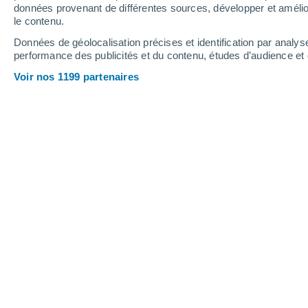
données provenant de différentes sources, développer et amélior
le contenu.
30°
/
13°
27°
/
17°
26°
/
12°
Données de géolocalisation précises et identification par analys
performance des publicités et du contenu, études d’audience e
17
-
35
km/h
19
-
37
km/h
15
10
-
22
km/h
Voir nos 1199 partenaires
Météo Noirchain aujourd´hui
, 8 août
Ensoleillé
25°
15:00
T. ressentie
26°
Éclaircies
26°
16:00
T. ressentie
26°
Éclaircies
26°
17:00
T. ressentie
26°
Ensoleillé
26°
18:00
T. ressentie
26°