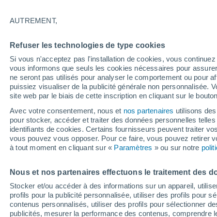
25°
AUTREMENT,
UV
6 Élev
Refuser les technologies de type cookies
Sensation de 26°
FPS
15-25
Si vous n'acceptez pas l'installation de cookies, vous continu
vous informons que seuls les cookies nécessaires pour assurer la
ne seront pas utilisés pour analyser le comportement ou pour af
puissiez visualiser de la publicité générale non personnalisée. V
Flash info
site web par le biais de cette inscription en cliquant sur le bouto
Encore de la chaleur !
Avec votre consentement, nous et
nos partenaires
utilisons des
pour stocker, accéder et traiter des données personnelles telles 
Météo 1 - 7 jours
Heure par heure
Actualité
Carte
identifiants de cookies. Certains fournisseurs peuvent traiter vo
vous pouvez vous opposer. Pour ce faire, vous pouvez retirer
à tout moment en cliquant sur «
Paramètres
» ou sur notre
poli
Demain
Lundi
Aujourd´hui
Nous et nos partenaires effectuons le traitement des d
9 Août
10 Août
8 Août
Stocker et/ou accéder à des informations sur un appareil, utilise
profils pour la publicité personnalisée, utiliser des profils pour 
contenus personnalisés, utiliser des profils pour sélectionner
publicités, mesurer la performance des contenus, comprendre le