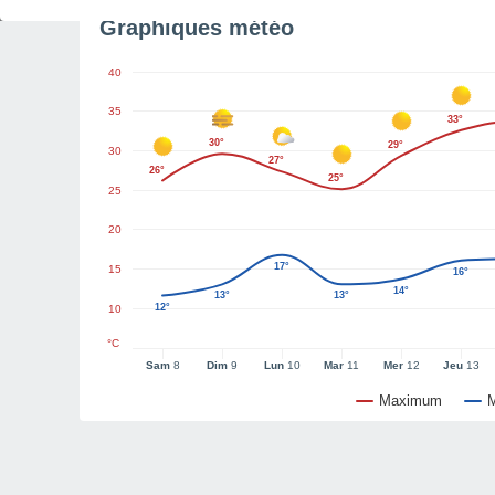
Graphiques météo
40
35
33°
30°
29°
30
27°
26°
25°
25
20
17°
15
16°
14°
13°
13°
12°
10
°C
Sam
8
Dim
9
Lun
10
Mar
11
Mer
12
Jeu
13
Maximum