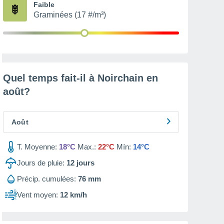
Faible
Graminées (17 #/m³)
Quel temps fait-il à Noirchain en
août
?
Août
T. Moyenne:
18°C
Max.:
22°C
Mín:
14°C
Jours de pluie:
12
jours
Précip. cumulées:
76 mm
Vent moyen:
12 km/h