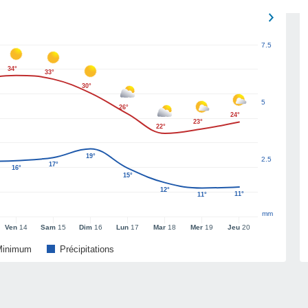
7.5
34°
33°
30°
5
26°
24°
23°
22°
19°
2.5
17°
16°
15°
12°
11°
11°
mm
Ven
14
Sam
15
Dim
16
Lun
17
Mar
18
Mer
19
Jeu
20
Minimum
Précipitations