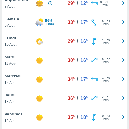
n «
9
-
24
29°
/
12°
km/h
8 Août
 et
r »,
cédez au
Demain
50%
15
-
34
33°
/
17°
 et vous
1 mm
km/h
9 Août
z
ation de
Lundi
14
-
30
29°
/
16°
km/h
10 Août
qu'ils
 nous ou
aires,
Mardi
15
-
32
30°
/
16°
km/h
11 Août
nt de
t
Mercredi
13
-
30
er le
34°
/
17°
km/h
12 Août
ement
te, ainsi
Jeudi
12
-
31
36°
/
19°
km/h
per un
13 Août
écifique
us
Vendredi
10
-
28
de la
35°
/
18°
km/h
14 Août
 et du