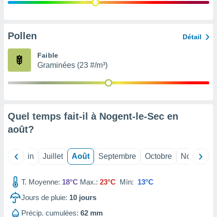
nées
lles sur
d'un
égitime,
Pollen
Détail
vous
vous
Faible
 Pour ce
Graminées (23 #/m³)
ous
etirer
ement
 opposer
Quel temps fait-il à Nogent-le-Sec en
ement
nées à
août
?
ment en
 sur «
res
» ou
Mai
Juin
Juillet
Août
Septembre
Octobre
Novembre
e
que de
kies
T. Moyenne:
18°C
Max.:
23°C
Mín:
13°C
ite web.
Jours de pluie:
10
jours
t nos
Précip. cumulées:
62 mm