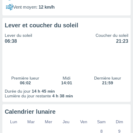
ires
ons le
Vent moyen:
12 km/h
ent des
es
 :
Lever et coucher du soleil
et/ou
Lever du soleil
Coucher du soleil
 à des
06:38
21:23
ions sur
eil,
des
limitées
nner la
, créer
Première lueur
Midi
Dernière lueur
ils pour
06:02
14:01
21:59
ité
Durée du jour
14 h 45 min
lisée,
Lumière du jour restante
4 h 38 min
des
our
nner des
Calendrier lunaire
és
lisées,
Lun
Mar
Mer
Jeu
Ven
Sam
Dim
s profils
8
9
enus