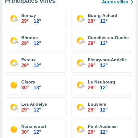
Principales villes
Autres villes
Bernay
Bourg-Achard
29°
12°
28°
12°
Brionne
Conches-en-Ouche
29°
12°
29°
12°
Evreux
Fleury-sur-Andelle
29°
12°
29°
12°
Gisors
Le Neubourg
30°
13°
29°
12°
Les Andelys
Louviers
29°
12°
29°
12°
Nonancourt
Pont-Audemer
30°
12°
29°
12°