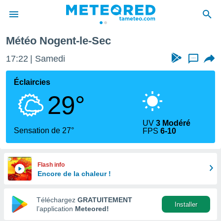
Météo Nogent-le-Sec
e
ntialité
17:22
Samedi
...
enu de
o.com
Éclaircies
o.com) a
29°
aré par
onnels
UV
3 Modéré
arantir
Sensation de 27°
FPS
6-10
té des
ions
. Vous
accéder
Flash info
e en
Encore de la chaleur !
 les
Téléchargez
GRATUITEMENT
s :
Installer
l’application
Meteored!
r les