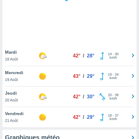
logies
e
s
tez pas
ation de
, vous
z à
à notre
Mardi
14
-
30
42°
/
28°
km/h
18 Août
.com.
 cas,
Mercredi
19
-
34
us
43°
/
29°
km/h
19 Août
ns que
s
Jeudi
20
-
38
42°
/
30°
ires
km/h
20 Août
urer la
on sur le
Vendredi
18
-
37
 seront
42°
/
29°
km/h
21 Août
, et que
ies ne
as
Graphiques météo