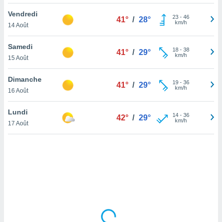
lisé en
Vendredi
 de
23
-
46
41°
/
28°
km/h
14 Août
. Vous
rouver
Samedi
18
-
38
41°
/
29°
ations
km/h
15 Août
re
que de
Dimanche
kies
19
-
36
41°
/
29°
km/h
16 Août
r votre
ement à
ment en
Lundi
14
-
36
42°
/
29°
sur le
km/h
17 Août
res des
kies
le au
page de
te web.
MENT,
 les