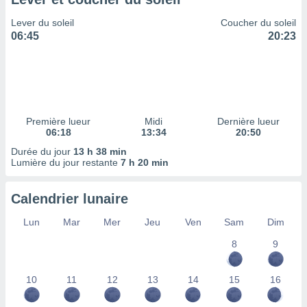
ires
ons le
Lever du soleil
Coucher du soleil
ent des
06:45
20:23
es
 :
et/ou
 à des
ions sur
eil,
Première lueur
Midi
Dernière lueur
des
06:18
13:34
20:50
limitées
Durée du jour
13 h 38 min
Lumière du jour restante
7 h 20 min
nner la
, créer
ils pour
Calendrier lunaire
ité
lisée,
Lun
Mar
Mer
Jeu
Ven
Sam
Dim
des
our
8
9
nner des
és
10
11
12
13
14
15
16
lisées,
s profils
enus