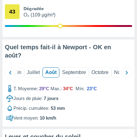
nées
Dégradée
lles sur
43
O₃ (109 µg/m³)
d'un
égitime,
vous
vous
 Pour ce
ous
Quel temps fait-il à Newport - OK en
etirer
août
?
ement
 opposer
Mai
Juin
Juillet
Août
Septembre
Octobre
Novembre
ement
nées à
ment en
T. Moyenne:
29°C
Max.:
34°C
Mín:
23°C
 sur «
res
» ou
Jours de pluie:
7
jours
e
Précip. cumulées:
53 mm
que de
kies
Vent moyen:
10 km/h
ite web.
t nos
Lever et coucher du soleil