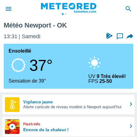
Météo Newport - OK
e
ntialité
13:31
Samedi
...
enu de
o.com
Ensoleillé
o.com) a
37°
aré par
onnels
UV
9 Très élevé!
arantir
Sensation de 39°
FPS
25-50
té des
ions
. Vous
accéder
Vigilance jaune
e en
Alerte canicule de niveau modéré à Newport aujourd’hui
 les
s :
Flash info
Encore de la chaleur !
r les