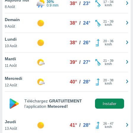
30%
n «
17
-
34
38°
/
23°
0.9 mm
km/h
8 Août
 et
r »,
cédez au
Demain
21
-
39
38°
/
24°
 et vous
km/h
9 Août
z
ation de
Lundi
20
-
36
38°
/
26°
km/h
10 Août
qu'ils
 nous ou
aires,
Mardi
21
-
39
39°
/
27°
km/h
11 Août
nt de
t
Mercredi
20
-
38
er le
40°
/
28°
km/h
12 Août
ement
te, ainsi
Téléchargez
GRATUITEMENT
per un
Installer
l’application
Meteored!
écifique
us
de la
Jeudi
26
-
47
41°
/
28°
 et du
km/h
13 Août