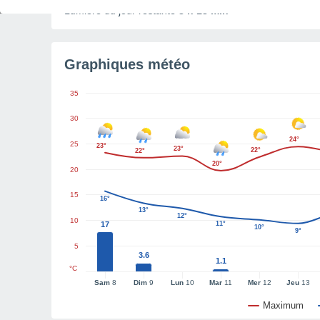
Lumière du jour restante
8 h 18 min
Graphiques météo
35
30
24°
25
23°
23°
22°
22°
20°
20
15
16°
13°
12°
10
17
11°
10°
9°
5
3.6
1.1
°C
Sam
8
Dim
9
Lun
10
Mar
11
Mer
12
Jeu
13
Maximum