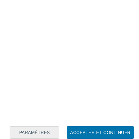
Calendrier lunaire
Lun
Mar
Mer
Jeu
Ven
Sam
Dim
8
9
10
11
12
13
14
15
16
17
18
19
20
21
PARAMÈTRES
ACCEPTER ET CONTINUER