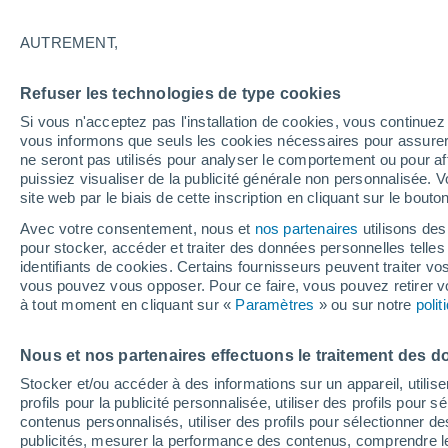
22°
AUTREMENT,
Ouest
Refuser les technologies de type cookies
Sensation de 22°
7
-
20 km/
Si vous n'acceptez pas l'installation de cookies, vous continu
vous informons que seuls les cookies nécessaires pour assurer la
ne seront pas utilisés pour analyser le comportement ou pour af
puissiez visualiser de la publicité générale non personnalisée. V
Astronomie
site web par le biais de cette inscription en cliquant sur le bouto
Alerte spatiale : un satellite privé envoyé à la
rescousse du télescope Swift de la NASA est
Avec votre consentement, nous et
nos partenaires
utilisons des
de contrôle
pour stocker, accéder et traiter des données personnelles telles 
Météo 1 - 7 jours
Heure par heure
Actualité
Carte 
identifiants de cookies. Certains fournisseurs peuvent traiter vo
vous pouvez vous opposer. Pour ce faire, vous pouvez retirer
à tout moment en cliquant sur «
Paramètres
» ou sur notre
poli
Demain
Lundi
Aujourd´hui
Nous et nos partenaires effectuons le traitement des d
9 Août
10 Août
8 Août
Stocker et/ou accéder à des informations sur un appareil, utilise
profils pour la publicité personnalisée, utiliser des profils pour 
contenus personnalisés, utiliser des profils pour sélectionner
publicités, mesurer la performance des contenus, comprendre le
70%
90%