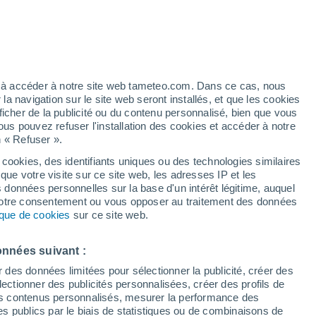
h
ez à accéder à notre site web tameteo.com. Dans ce cas, nous
 navigation sur le site web seront installés, et que les cookies
ficher de la publicité ou du contenu personnalisé, bien que vous
ous pouvez refuser l'installation des cookies et accéder à notre
n « Refuser ».
 hors
 cookies, des identifiants uniques ou des technologies similaires
que votre visite sur ce site web, les adresses IP et les
de pluie
Radar de pluie
Satellites
Modèles
s données personnelles sur la base d'un intérêt légitime, auquel
 votre consentement ou vous opposer au traitement des données
tique de cookies
sur ce site web.
Mardi
Mercredi
Jeudi
Vendredi
onnées suivant :
11 Août
12 Août
13 Août
14 Août
r des données limitées pour sélectionner la publicité, créer des
sélectionner des publicités personnalisées, créer des profils de
 des contenus personnalisés, mesurer la performance des
s publics par le biais de statistiques ou de combinaisons de
80%
40%