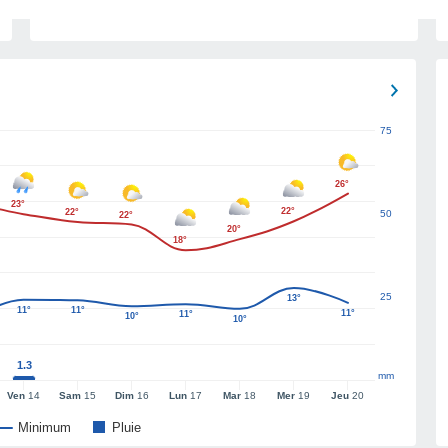
75
26°
23°
22°
22°
50
22°
20°
18°
25
13°
11°
11°
11°
11°
10°
10°
1.3
mm
Ven
14
Sam
15
Dim
16
Lun
17
Mar
18
Mer
19
Jeu
20
Minimum
Pluie