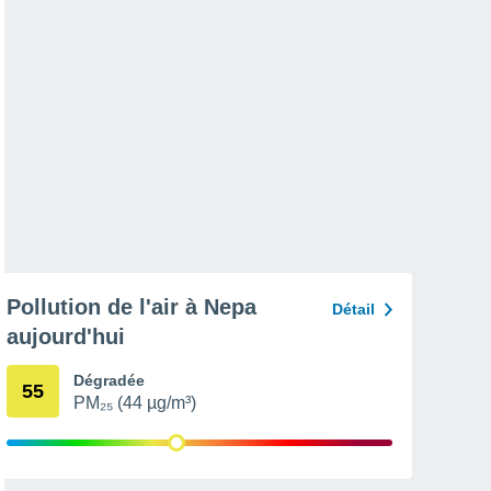
Pollution de l'air à Nepa
Détail
aujourd'hui
Dégradée
55
PM₂₅ (44 µg/m³)