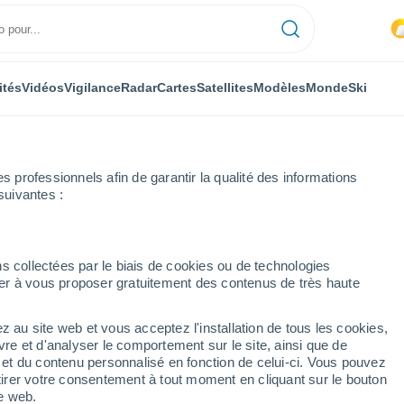
ités
Vidéos
Vigilance
Radar
Cartes
Satellites
Modèles
Monde
Ski
professionnels afin de garantir la qualité des informations
suivantes :
s collectées par le biais de cookies ou de technologies
nuer à vous proposer gratuitement des contenus de très haute
z au site web et vous acceptez l'installation de tous les cookies,
...
vre et d'analyser le comportement sur le site, ainsi que de
é et du contenu personnalisé en fonction de celui-ci. Vous pouvez
Heure par heure
tirer votre consentement à tout moment en cliquant sur le bouton
Pluie faible dans les prochaines
te web.
heures