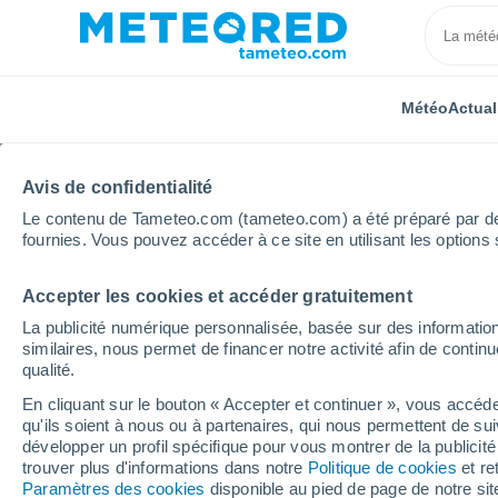
Météo
Actual
Avis de confidentialité
Le contenu de Tameteo.com (tameteo.com) a été préparé par des 
fournies. Vous pouvez accéder à ce site en utilisant les options 
Accepter les cookies et accéder gratuitement
Accueil
Russie
Oblast d'Irkoutsk
Nepa
La publicité numérique personnalisée, basée sur des information
similaires, nous permet de financer notre activité afin de conti
Météo Nepa
qualité.
En cliquant sur le bouton « Accepter et continuer », vous accéde
13:30
Samedi
qu'ils soient à nous ou à partenaires, qui nous permettent de sui
développer un profil spécifique pour vous montrer de la publicit
trouver plus d'informations dans notre
Politique de cookies
et re
Éclaircies
Paramètres des cookies
disponible au pied de page de notre si