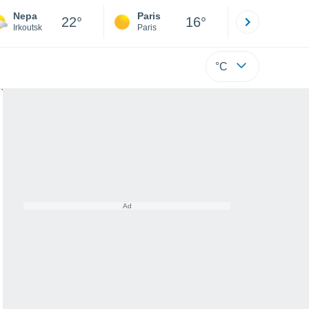
Nepa
Paris
Montpelli
22°
16°
Irkoutsk
Paris
Hérault
°C