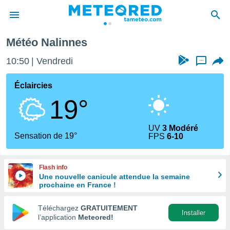
Météo Nalinnes
e
ntialité
10:50
Vendredi
...
enu de
o.com
Éclaircies
o.com) a
19°
aré par
onnels
UV
3 Modéré
arantir
Sensation de 19°
FPS
6-10
té des
ions
. Vous
Flash info
accéder
Une nouvelle canicule attendue la semaine
e en
prochaine en France !
 les
Téléchargez
GRATUITEMENT
s :
Installer
l’application
Meteored!
r les