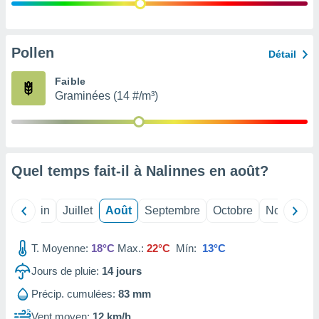
nées
lles sur
d'un
égitime,
Pollen
Détail
vous
vous
Faible
 Pour ce
Graminées (14 #/m³)
ous
etirer
ement
 opposer
Quel temps fait-il à Nalinnes en
août
?
ement
nées à
ment en
Mai
Juin
Juillet
Août
Septembre
Octobre
Novembre
 sur «
res
» ou
e
T. Moyenne:
18°C
Max.:
22°C
Mín:
13°C
que de
kies
Jours de pluie:
14
jours
ite web.
Précip. cumulées:
83 mm
t nos
Vent moyen:
12 km/h