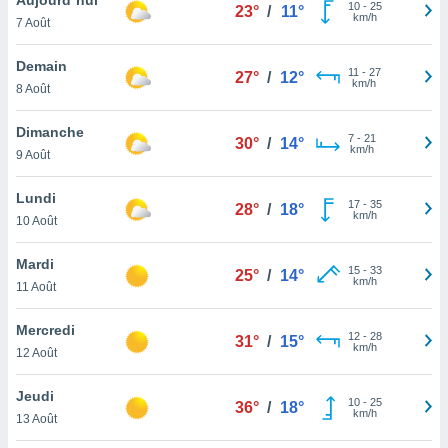
n «
10
-
25
23°
/
11°
km/h
7 Août
 et
r »,
cédez au
Demain
11
-
27
27°
/
12°
 et vous
km/h
8 Août
z
ation de
Dimanche
7
-
21
30°
/
14°
km/h
9 Août
qu'ils
 nous ou
aires,
Lundi
17
-
35
28°
/
18°
km/h
10 Août
nt de
t
Mardi
15
-
33
er le
25°
/
14°
km/h
11 Août
ement
te, ainsi
Mercredi
12
-
28
31°
/
15°
km/h
per un
12 Août
écifique
us
Jeudi
10
-
25
de la
36°
/
18°
km/h
13 Août
 et du