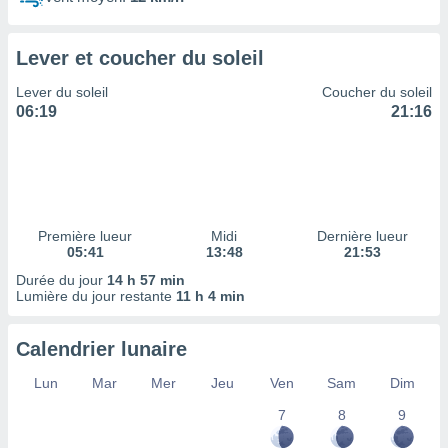
ires
ons le
ent des
Lever et coucher du soleil
es
 :
Lever du soleil
Coucher du soleil
et/ou
06:19
21:16
 à des
ions sur
eil,
des
limitées
Première lueur
Midi
Dernière lueur
nner la
05:41
13:48
21:53
, créer
ils pour
Durée du jour
14 h 57 min
ité
Lumière du jour restante
11 h 4 min
lisée,
des
Calendrier lunaire
our
nner des
Lun
Mar
Mer
Jeu
Ven
Sam
Dim
és
lisées,
7
8
9
s profils
enus