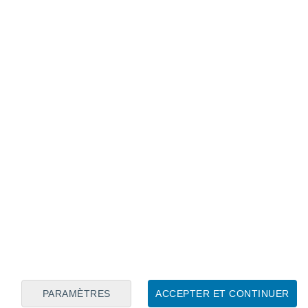
Calendrier lunaire
Lun
Mar
Mer
Jeu
Ven
Sam
Dim
6
7
8
9
10
11
12
13
14
15
16
17
18
19
PARAMÈTRES
ACCEPTER ET CONTINUER