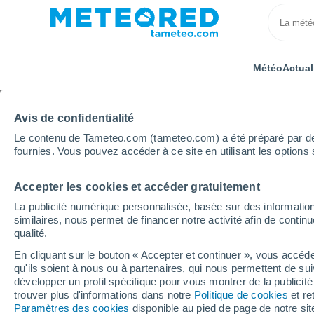
Météo
Actual
Avis de confidentialité
Le contenu de Tameteo.com (tameteo.com) a été préparé par des 
fournies. Vous pouvez accéder à ce site en utilisant les options 
Accepter les cookies et accéder gratuitement
Accueil
États-Unis
État du Michigan
Muskegon C
La publicité numérique personnalisée, basée sur des information
similaires, nous permet de financer notre activité afin de conti
Météo Muskegon County
qualité.
En cliquant sur le bouton « Accepter et continuer », vous accéde
19:04
Jeudi
qu'ils soient à nous ou à partenaires, qui nous permettent de sui
développer un profil spécifique pour vous montrer de la publicit
trouver plus d'informations dans notre
Politique de cookies
et re
Ensoleillé
Paramètres des cookies
disponible au pied de page de notre si