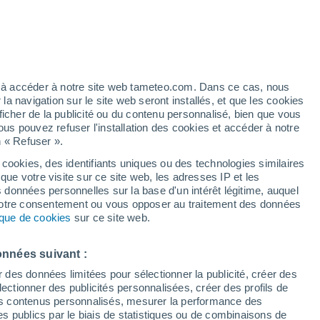
h
ez à accéder à notre site web tameteo.com. Dans ce cas, nous
 navigation sur le site web seront installés, et que les cookies
ficher de la publicité ou du contenu personnalisé, bien que vous
ous pouvez refuser l'installation des cookies et accéder à notre
n « Refuser ».
 cookies, des identifiants uniques ou des technologies similaires
que votre visite sur ce site web, les adresses IP et les
de pluie
Radar de pluie
Satellites
Modèles
s données personnelles sur la base d'un intérêt légitime, auquel
 votre consentement ou vous opposer au traitement des données
tique de cookies
sur ce site web.
imanche
Lundi
Mardi
Mercredi
onnées suivant :
9 Août
10 Août
11 Août
12 Août
r des données limitées pour sélectionner la publicité, créer des
sélectionner des publicités personnalisées, créer des profils de
 des contenus personnalisés, mesurer la performance des
s publics par le biais de statistiques ou de combinaisons de
60%
80%
70%