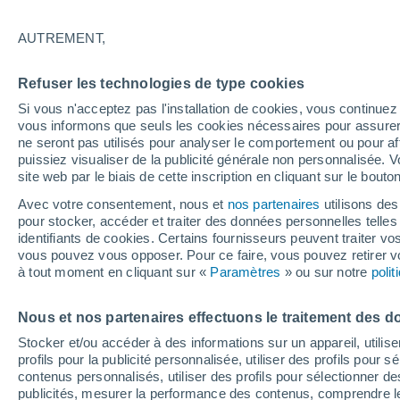
24°
AUTREMENT,
Ouest
Refuser les technologies de type cookies
Sensation de 25°
3
-
16 km/
Si vous n'acceptez pas l'installation de cookies, vous continu
vous informons que seuls les cookies nécessaires pour assurer la
ne seront pas utilisés pour analyser le comportement ou pour af
puissiez visualiser de la publicité générale non personnalisée. V
Flash info
site web par le biais de cette inscription en cliquant sur le bouto
Une nouvelle canicule attendue la semaine
prochaine en France !
Avec votre consentement, nous et
nos partenaires
utilisons des
pour stocker, accéder et traiter des données personnelles telles 
Météo 1 - 7 jours
Heure par heure
Actualité
Carte 
identifiants de cookies. Certains fournisseurs peuvent traiter vo
vous pouvez vous opposer. Pour ce faire, vous pouvez retirer
à tout moment en cliquant sur «
Paramètres
» ou sur notre
poli
Demain
Samedi
D
Aujourd´hui
Nous et nos partenaires effectuons le traitement des d
7 Août
8 Août
6 Août
Stocker et/ou accéder à des informations sur un appareil, utilise
profils pour la publicité personnalisée, utiliser des profils pour 
contenus personnalisés, utiliser des profils pour sélectionner
publicités, mesurer la performance des contenus, comprendre le
60%
50%
30%