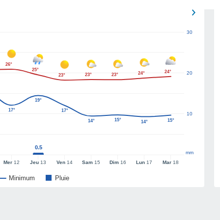
30
26°
25°
24°
20
24°
23°
23°
23°
19°
17°
17°
10
15°
15°
14°
14°
0.5
mm
Mer
12
Jeu
13
Ven
14
Sam
15
Dim
16
Lun
17
Mar
18
Minimum
Pluie