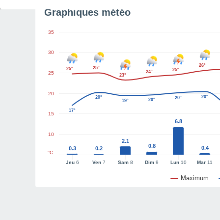
Graphiques météo
35
30
26°
25°
25°
25°
24°
25
23°
20
20°
20°
20°
20°
19°
17°
15
6.8
10
2.1
0.8
0.4
0.3
0.2
°C
Jeu
6
Ven
7
Sam
8
Dim
9
Lun
10
Mar
11
Maximum