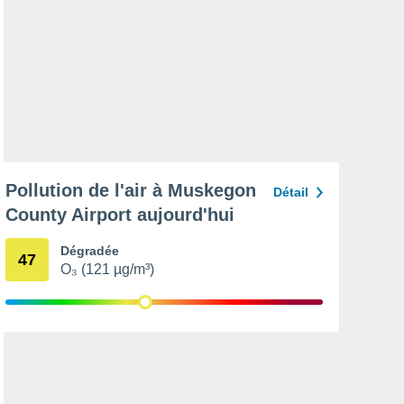
Pollution de l'air à Muskegon
Détail
County Airport aujourd'hui
Dégradée
47
O₃ (121 µg/m³)