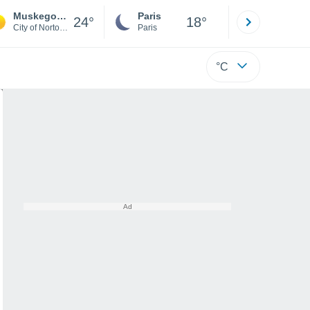
Muskegon County Airport
Paris
Montpelli
24°
18°
City of Norton Shores
Paris
Hérault
°C