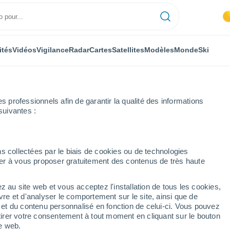
ités
Vidéos
Vigilance
Radar
Cartes
Satellites
Modèles
Monde
Ski
professionnels afin de garantir la qualité des informations
suivantes :
ounty Airport
s collectées par le biais de cookies ou de technologies
nuer à vous proposer gratuitement des contenus de très haute
 Airport - MI
z au site web et vous acceptez l'installation de tous les cookies,
...
vre et d'analyser le comportement sur le site, ainsi que de
é et du contenu personnalisé en fonction de celui-ci. Vous pouvez
Heure par heure
tirer votre consentement à tout moment en cliquant sur le bouton
Pluie faible dans les prochaines
te web.
heures