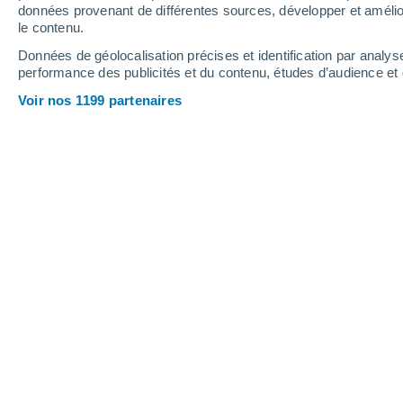
0.2 mm
2.1 mm
0.3 mm
données provenant de différentes sources, développer et amélior
le contenu.
25°
/
20°
23°
/
19°
25°
/
17°
Données de géolocalisation précises et identification par analys
performance des publicités et du contenu, études d’audience e
15
-
33
km/h
22
-
38
km/h
19
9
-
23
km/h
Voir nos 1199 partenaires
Météo Muskegon County Airport - MI 
Éclaircies
24°
17:00
T. ressentie
25°
Ensoleillé
24°
18:00
T. ressentie
25°
Ensoleillé
24°
19:00
T. ressentie
25°
Ensoleillé
24°
20:00
T. ressentie
24°