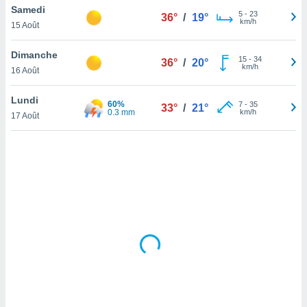
Samedi
lisé en
5
-
23
36°
/
19°
km/h
 de
15 Août
. Vous
rouver
Dimanche
15
-
34
36°
/
20°
km/h
16 Août
ations
re
Lundi
que de
60%
7
-
35
33°
/
21°
0.3 mm
km/h
kies
17 Août
r votre
ement à
ment en
sur le
res des
kies
le au
page de
te web.
MENT,
 les