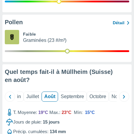
nées
lles sur
d'un
égitime,
Pollen
Détail
vous
vous
Faible
 Pour ce
Graminées (23 #/m³)
ous
etirer
ement
 opposer
Quel temps fait-il à Müllheim (Suisse)
ement
nées à
en
août
?
ment en
 sur «
res
» ou
Mai
Juin
Juillet
Août
Septembre
Octobre
Novembre
e
que de
kies
T. Moyenne:
19°C
Max.:
23°C
Mín:
15°C
ite web.
Jours de pluie:
15
jours
t nos
Précip. cumulées:
134 mm