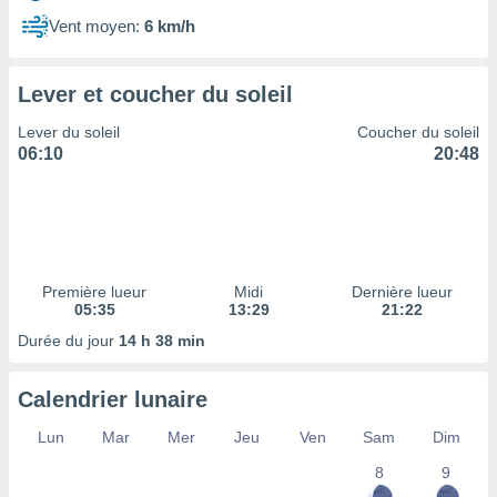
ires
ons le
Vent moyen:
6 km/h
ent des
es
 :
Lever et coucher du soleil
et/ou
Lever du soleil
Coucher du soleil
 à des
06:10
20:48
ions sur
eil,
des
limitées
nner la
, créer
Première lueur
Midi
Dernière lueur
ils pour
05:35
13:29
21:22
ité
Durée du jour
14 h 38 min
lisée,
des
our
Calendrier lunaire
nner des
és
Lun
Mar
Mer
Jeu
Ven
Sam
Dim
lisées,
8
9
s profils
enus