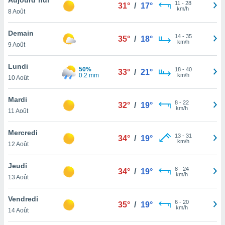
n «
11
-
28
31°
/
17°
km/h
8 Août
 et
r »,
cédez au
Demain
14
-
35
35°
/
18°
 et vous
km/h
9 Août
z
ation de
Lundi
50%
18
-
40
33°
/
21°
0.2 mm
km/h
10 Août
qu'ils
 nous ou
aires,
Mardi
8
-
22
32°
/
19°
km/h
11 Août
nt de
t
Mercredi
13
-
31
er le
34°
/
19°
km/h
12 Août
ement
te, ainsi
Jeudi
8
-
24
34°
/
19°
km/h
per un
13 Août
écifique
us
Vendredi
6
-
20
de la
35°
/
19°
km/h
14 Août
 et du