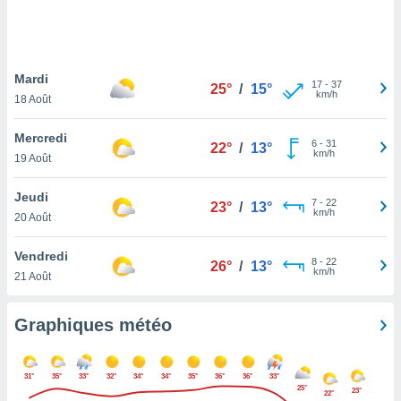
logies
e
s
Mardi
tez pas
17
-
37
25°
/
15°
km/h
ation de
18 Août
, vous
z à
Mercredi
6
-
31
22°
/
13°
à notre
km/h
19 Août
.com.
Jeudi
 cas,
7
-
22
23°
/
13°
km/h
us
20 Août
ns que
s
Vendredi
8
-
22
26°
/
13°
km/h
21 Août
ires
urer la
on sur le
Graphiques météo
 seront
, et que
ies ne
31°
35°
33°
32°
34°
34°
35°
36°
36°
33°
as
25°
23°
22°