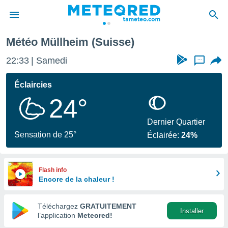
Météo Müllheim (Suisse)
e
ntialité
22:33
Samedi
...
enu de
o.com
Éclaircies
o.com) a
24°
aré par
onnels
Dernier Quartier
arantir
Sensation de 25°
Éclairée:
24%
té des
ions
. Vous
accéder
Flash info
e en
Encore de la chaleur !
 les
Téléchargez
GRATUITEMENT
s :
Installer
l’application
Meteored!
r les