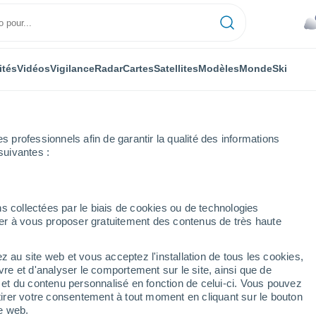
ités
Vidéos
Vigilance
Radar
Cartes
Satellites
Modèles
Monde
Ski
professionnels afin de garantir la qualité des informations
suivantes :
w
s collectées par le biais de cookies ou de technologies
nuer à vous proposer gratuitement des contenus de très haute
HI
z au site web et vous acceptez l'installation de tous les cookies,
...
vre et d'analyser le comportement sur le site, ainsi que de
é et du contenu personnalisé en fonction de celui-ci. Vous pouvez
Heure par heure
tirer votre consentement à tout moment en cliquant sur le bouton
Pluie faible dans les prochaines
te web.
heures