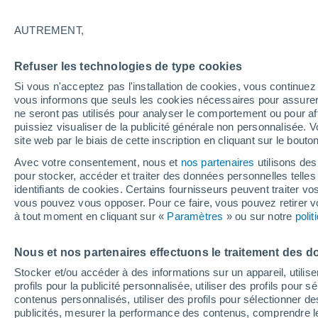
21°
AUTREMENT,
Dernier Qu
Refuser les technologies de type cookies
Éclairée:
5
Sensation de 21°
Si vous n'acceptez pas l'installation de cookies, vous continu
vous informons que seuls les cookies nécessaires pour assurer la
ne seront pas utilisés pour analyser le comportement ou pour af
puissiez visualiser de la publicité générale non personnalisée. V
Flash info
site web par le biais de cette inscription en cliquant sur le bouto
Découvrez la tendance météo entre août et oc
Avec votre consentement, nous et
nos partenaires
utilisons des
pour stocker, accéder et traiter des données personnelles telles 
Météo 1 - 7 jours
Heure par heure
Actualité
Carte 
identifiants de cookies. Certains fournisseurs peuvent traiter vo
vous pouvez vous opposer. Pour ce faire, vous pouvez retirer
à tout moment en cliquant sur «
Paramètres
» ou sur notre
poli
Demain
Vendredi
Aujourd´hui
Nous et nos partenaires effectuons le traitement des d
6 Août
7 Août
5 Août
Stocker et/ou accéder à des informations sur un appareil, utilise
profils pour la publicité personnalisée, utiliser des profils pour 
contenus personnalisés, utiliser des profils pour sélectionner
publicités, mesurer la performance des contenus, comprendre le
70%
80%
80%