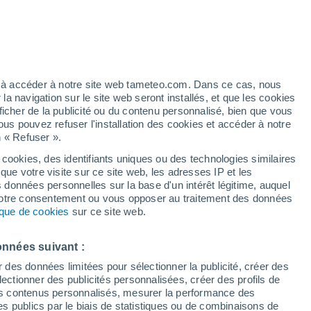
artier
2%
ez à accéder à notre site web tameteo.com. Dans ce cas, nous
 navigation sur le site web seront installés, et que les cookies
ficher de la publicité ou du contenu personnalisé, bien que vous
ous pouvez refuser l'installation des cookies et accéder à notre
n « Refuser ».
tobre
 cookies, des identifiants uniques ou des technologies similaires
que votre visite sur ce site web, les adresses IP et les
de pluie
Radar de pluie
Satellites
Modèles
s données personnelles sur la base d'un intérêt légitime, auquel
 votre consentement ou vous opposer au traitement des données
tique de cookies
sur ce site web.
Samedi
Dimanche
Lundi
Mardi
onnées suivant :
8 Août
9 Août
10 Août
11 Août
r des données limitées pour sélectionner la publicité, créer des
sélectionner des publicités personnalisées, créer des profils de
 des contenus personnalisés, mesurer la performance des
s publics par le biais de statistiques ou de combinaisons de
90%
90%
90%
80%