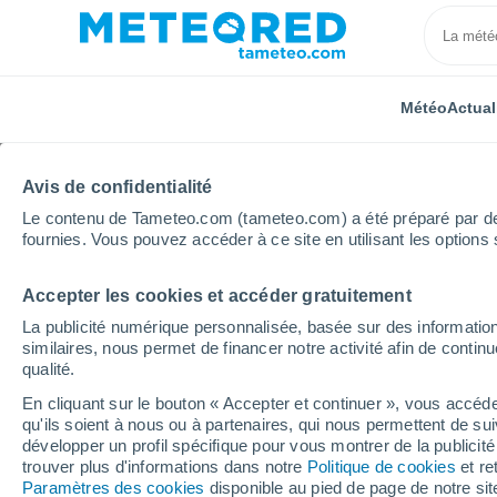
Météo
Actual
Avis de confidentialité
Le contenu de Tameteo.com (tameteo.com) a été préparé par des 
fournies. Vous pouvez accéder à ce site en utilisant les options 
Accepter les cookies et accéder gratuitement
Accueil
États-Unis
État de Hawaï
Mountain Vie
La publicité numérique personnalisée, basée sur des information
similaires, nous permet de financer notre activité afin de conti
Météo Mountain View - 
qualité.
En cliquant sur le bouton « Accepter et continuer », vous accéde
20:10
Mercredi
qu'ils soient à nous ou à partenaires, qui nous permettent de sui
développer un profil spécifique pour vous montrer de la publicit
trouver plus d'informations dans notre
Politique de cookies
et re
Ciel variable
Paramètres des cookies
disponible au pied de page de notre si