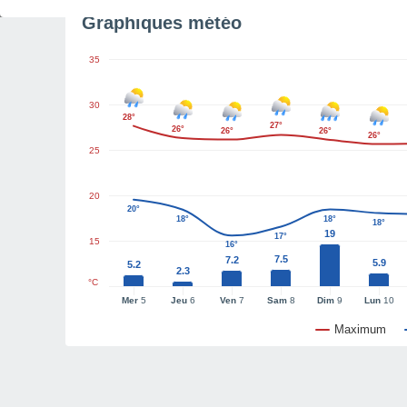
Graphiques météo
35
30
28°
27°
26°
26°
26°
26°
25
20
20°
18°
18°
18°
19
17°
15
16°
7.5
7.2
5.9
5.2
2.3
°C
Mer
5
Jeu
6
Ven
7
Sam
8
Dim
9
Lun
10
Maximum