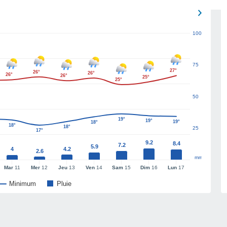
100
75
27°
26°
26°
26°
26°
25°
25°
50
19°
19°
19°
18°
18°
18°
25
17°
9.2
8.4
7.2
5.9
4
4.2
2.6
mm
Mar
11
Mer
12
Jeu
13
Ven
14
Sam
15
Dim
16
Lun
17
Minimum
Pluie