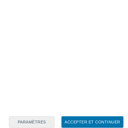
Calendrier lunaire
Lun
Mar
Mer
Jeu
Ven
Sam
Dim
5
6
7
8
9
10
11
12
13
14
15
16
17
18
PARAMÈTRES
ACCEPTER ET CONTINUER