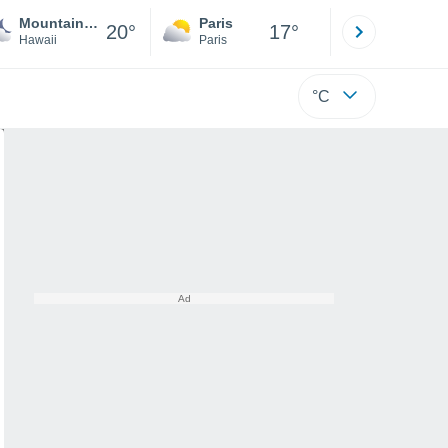
Mountain View
Paris
Montpelli
20°
17°
Hawaii
Paris
Hérault
°C