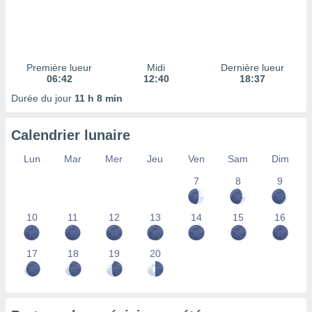
ires
ons le
ent des
es
 :
Première lueur
Midi
Dernière lueur
et/ou
06:42
12:40
18:37
 à des
Durée du jour
11 h 8 min
ions sur
eil,
des
Calendrier lunaire
limitées
Lun
Mar
Mer
Jeu
Ven
Sam
Dim
nner la
, créer
7
8
9
ils pour
ité
10
11
12
13
14
15
16
lisée,
des
our
17
18
19
20
nner des
és
lisées,
s profils
enus