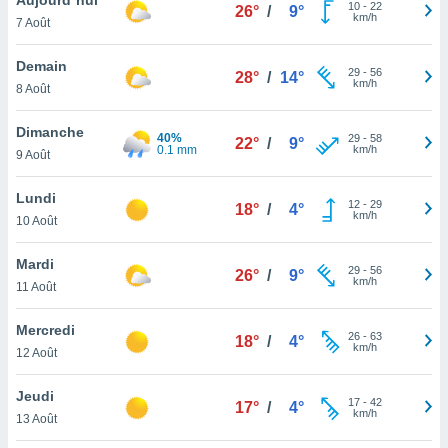
n «
10
-
22
26°
/
9°
km/h
7 Août
 et
r »,
cédez au
Demain
29
-
56
28°
/
14°
 et vous
km/h
8 Août
z
ation de
Dimanche
40%
29
-
58
22°
/
9°
0.1 mm
km/h
9 Août
qu'ils
 nous ou
aires,
Lundi
12
-
29
18°
/
4°
km/h
10 Août
nt de
t
Mardi
29
-
56
er le
26°
/
9°
km/h
11 Août
ement
te, ainsi
Mercredi
26
-
63
18°
/
4°
km/h
per un
12 Août
écifique
us
Jeudi
17
-
42
de la
17°
/
4°
km/h
13 Août
 et du