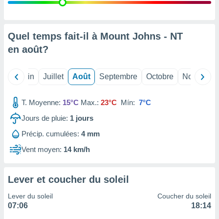
nées
lles sur
d'un
égitime,
Quel temps fait-il à Mount Johns - NT
vous
en
août
?
vous
 Pour ce
ous
Mai
Juin
Juillet
Août
Septembre
Octobre
Novembre
etirer
ement
T. Moyenne:
15°C
Max.:
23°C
Mín:
7°C
 opposer
ement
Jours de pluie:
1
jours
nées à
Précip. cumulées:
4 mm
ment en
 sur «
Vent moyen:
14 km/h
res
» ou
e
que de
Lever et coucher du soleil
kies
ite web.
Lever du soleil
Coucher du soleil
07:06
18:14
t nos