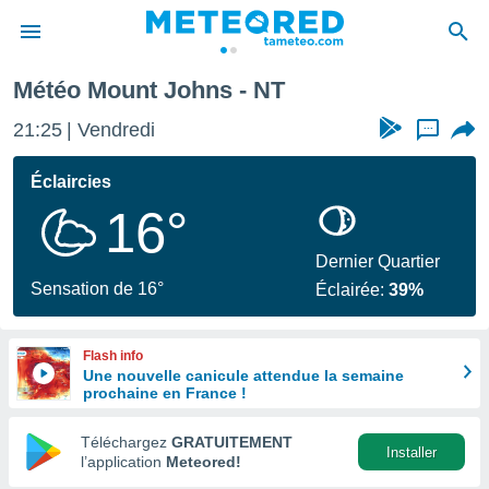
Météo Mount Johns - NT
e
ntialité
21:25
Vendredi
...
enu de
o.com
Éclaircies
o.com) a
16°
aré par
onnels
Dernier Quartier
arantir
Sensation de 16°
Éclairée:
39%
té des
ions
. Vous
Flash info
accéder
Une nouvelle canicule attendue la semaine
e en
prochaine en France !
 les
Téléchargez
GRATUITEMENT
s :
Installer
l’application
Meteored!
r les