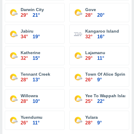
Darwin City
Gove
29°
21°
28°
20°
Jabiru
Kangaroo Island
34°
19°
32°
16°
Katherine
Lajamanu
32°
15°
29°
11°
Tennant Creek
Town Of Alice Springs
28°
13°
26°
9°
Willowra
Yee To Wappah Island
28°
10°
25°
22°
Yuendumu
Yulara
26°
11°
28°
9°