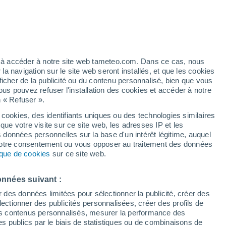
Vigilance jaune
Alerte canicule de niveau modéré à
Mount Carmel Center aujourd’hui
artier
4%
Risque d'orages
ez à accéder à notre site web tameteo.com. Dans ce cas, nous
Demain après-midi
 navigation sur le site web seront installés, et que les cookies
ficher de la publicité ou du contenu personnalisé, bien que vous
ous pouvez refuser l'installation des cookies et accéder à notre
n « Refuser ».
 cookies, des identifiants uniques ou des technologies similaires
que votre visite sur ce site web, les adresses IP et les
des températures
Radar de pluie
Satellites
Modèles
s données personnelles sur la base d'un intérêt légitime, auquel
 votre consentement ou vous opposer au traitement des données
tique de cookies
sur ce site web.
imanche
Lundi
Mardi
Mercredi
onnées suivant :
9 Août
10 Août
11 Août
12 Août
r des données limitées pour sélectionner la publicité, créer des
sélectionner des publicités personnalisées, créer des profils de
 des contenus personnalisés, mesurer la performance des
s publics par le biais de statistiques ou de combinaisons de
50%
80%