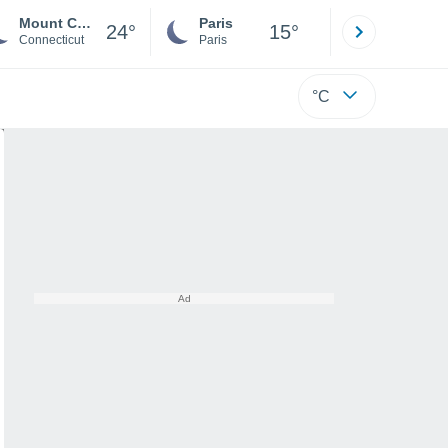
Mount Carmel Center
Paris
Montpelli
24°
15°
Connecticut
Paris
Hérault
°C