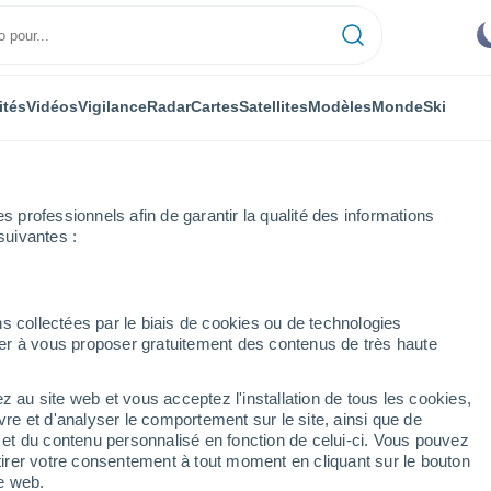
ités
Vidéos
Vigilance
Radar
Cartes
Satellites
Modèles
Monde
Ski
professionnels afin de garantir la qualité des informations
suivantes :
enter
s collectées par le biais de cookies ou de technologies
nuer à vous proposer gratuitement des contenus de très haute
nter - CT
z au site web et vous acceptez l'installation de tous les cookies,
...
vre et d'analyser le comportement sur le site, ainsi que de
é et du contenu personnalisé en fonction de celui-ci. Vous pouvez
Heure par heure
tirer votre consentement à tout moment en cliquant sur le bouton
Ciel dégagé dans les prochaines
te web.
heures