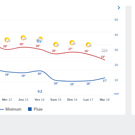
50
40
29°
28°
28°
27°
30
26°
26°
24°
20
20°
19°
19°
10
17°
16°
16°
15°
0.2
mm
Mer
12
Jeu
13
Ven
14
Sam
15
Dim
16
Lun
17
Mar
18
Minimum
Pluie