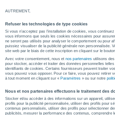
24°
AUTREMENT,
Dernier Qu
Refuser les technologies de type cookies
Éclairée:
4
Sensation de 23°
Si vous n'acceptez pas l'installation de cookies, vous continu
vous informons que seuls les cookies nécessaires pour assurer la
ne seront pas utilisés pour analyser le comportement ou pour af
puissiez visualiser de la publicité générale non personnalisée. V
Flash info
site web par le biais de cette inscription en cliquant sur le bouto
Une nouvelle canicule attendue la semaine
prochaine en France !
Avec votre consentement, nous et
nos partenaires
utilisons des
pour stocker, accéder et traiter des données personnelles telles 
Météo 1 - 7 jours
Heure par heure
Actualité
Carte 
identifiants de cookies. Certains fournisseurs peuvent traiter vo
vous pouvez vous opposer. Pour ce faire, vous pouvez retirer
à tout moment en cliquant sur «
Paramètres
» ou sur notre
poli
Demain
Samedi
D
Aujourd´hui
Nous et nos partenaires effectuons le traitement des d
7 Août
8 Août
6 Août
Stocker et/ou accéder à des informations sur un appareil, utilise
profils pour la publicité personnalisée, utiliser des profils pour 
contenus personnalisés, utiliser des profils pour sélectionner
publicités, mesurer la performance des contenus, comprendre le
80%
70%
80%