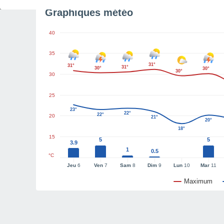
Graphiques météo
40
35
31°
31°
31°
30°
30°
30°
30
25
23°
22°
22°
20
21°
20°
18°
15
5
5
3.9
1
0.5
°C
Jeu
6
Ven
7
Sam
8
Dim
9
Lun
10
Mar
11
Maximum