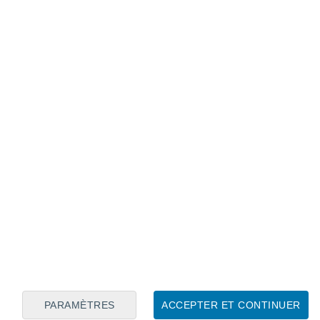
Calendrier lunaire
Lun
Mar
Mer
Jeu
Ven
Sam
Dim
6
7
8
9
10
11
12
13
14
15
16
17
18
19
PARAMÈTRES
ACCEPTER ET CONTINUER