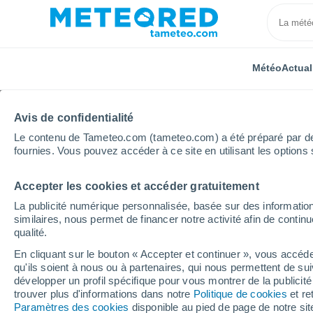
Météo
Actual
Avis de confidentialité
Le contenu de Tameteo.com (tameteo.com) a été préparé par des 
fournies. Vous pouvez accéder à ce site en utilisant les options 
Accepter les cookies et accéder gratuitement
Accueil
États-Unis
Connecticut
Mount Carmel C
La publicité numérique personnalisée, basée sur des information
similaires, nous permet de financer notre activité afin de conti
Météo Mount Carmel Ce
qualité.
En cliquant sur le bouton « Accepter et continuer », vous accéde
23:01
Jeudi
qu'ils soient à nous ou à partenaires, qui nous permettent de sui
développer un profil spécifique pour vous montrer de la publicit
trouver plus d'informations dans notre
Politique de cookies
et re
Ciel dégagé
Paramètres des cookies
disponible au pied de page de notre si