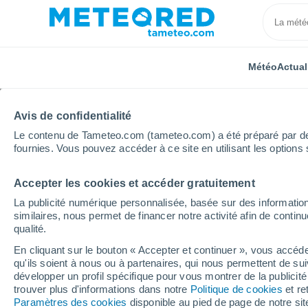
Météo
Actual
Avis de confidentialité
Le contenu de Tameteo.com (tameteo.com) a été préparé par des 
fournies. Vous pouvez accéder à ce site en utilisant les options 
Accepter les cookies et accéder gratuitement
Accueil
Belgique
Région Flamande
Flandre Occ
La publicité numérique personnalisée, basée sur des information
similaires, nous permet de financer notre activité afin de conti
Météo Moorslede
qualité.
En cliquant sur le bouton « Accepter et continuer », vous accéde
21:22
Samedi
qu'ils soient à nous ou à partenaires, qui nous permettent de sui
développer un profil spécifique pour vous montrer de la publicit
trouver plus d'informations dans notre
Politique de cookies
et re
Ensoleillé
Paramètres des cookies
disponible au pied de page de notre si