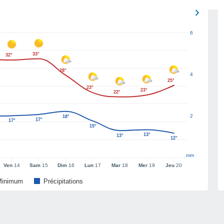
6
33°
32°
28°
4
25°
23°
23°
22°
2
18°
17°
17°
15°
13°
13°
12°
mm
Ven
14
Sam
15
Dim
16
Lun
17
Mar
18
Mer
19
Jeu
20
Minimum
Précipitations