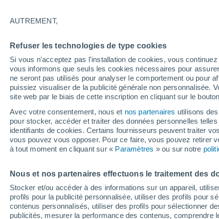
21°
AUTREMENT,
Est
Refuser les technologies de type cookies
Sensation de 21°
6
-
14 km/
Si vous n'acceptez pas l'installation de cookies, vous continu
vous informons que seuls les cookies nécessaires pour assurer la
ne seront pas utilisés pour analyser le comportement ou pour af
puissiez visualiser de la publicité générale non personnalisée. V
Flash info
site web par le biais de cette inscription en cliquant sur le bouto
Encore de la chaleur !
Avec votre consentement, nous et
nos partenaires
utilisons des
pour stocker, accéder et traiter des données personnelles telles 
Météo 1 - 7 jours
Heure par heure
Actualité
Carte
identifiants de cookies. Certains fournisseurs peuvent traiter vo
vous pouvez vous opposer. Pour ce faire, vous pouvez retirer
à tout moment en cliquant sur «
Paramètres
» ou sur notre
poli
Demain
Lundi
Aujourd´hui
Nous et nos partenaires effectuons le traitement des d
9 Août
10 Août
8 Août
Stocker et/ou accéder à des informations sur un appareil, utilise
profils pour la publicité personnalisée, utiliser des profils pour 
contenus personnalisés, utiliser des profils pour sélectionner
publicités, mesurer la performance des contenus, comprendre le