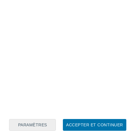
Calendrier lunaire
Lun
Mar
Mer
Jeu
Ven
Sam
Dim
8
9
10
11
12
13
14
15
16
17
18
19
20
21
PARAMÈTRES
ACCEPTER ET CONTINUER