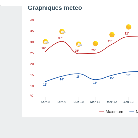
Graphiques météo
40
35
32°
30°
29°
30
26°
25°
25°
25
20
15
16°
16°
15°
14°
13°
12°
10
°C
Sam
8
Dim
9
Lun
10
Mar
11
Mer
12
Jeu
13
Maximum