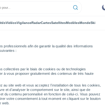
ités
Vidéos
Vigilance
Radar
Cartes
Satellites
Modèles
Monde
Ski
professionnels afin de garantir la qualité des informations
suivantes :
identale
Moorslede
s collectées par le biais de cookies ou de technologies
nuer à vous proposer gratuitement des contenus de très haute
z au site web et vous acceptez l'installation de tous les cookies,
...
vre et d'analyser le comportement sur le site, ainsi que de
é et du contenu personnalisé en fonction de celui-ci. Vous pouvez
Heure par heure
tirer votre consentement à tout moment en cliquant sur le bouton
Intervalles nuageux dans les
te web.
prochaines heures