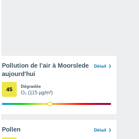
Pollution de l'air à Moorslede
Détail
aujourd'hui
Dégradée
45
O₃ (115 µg/m³)
Pollen
Détail