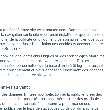
Vigilance jaune
Alerte canicule de niveau modéré à
Moorslede aujourd’hui
h
Les températures augmentent
ez à accéder à notre site web tameteo.com. Dans ce cas, nous
Durant la journée de demain
 navigation sur le site web seront installés, et que les cookies
ficher de la publicité ou du contenu personnalisé, bien que vous
ous pouvez refuser l'installation des cookies et accéder à notre
n « Refuser ».
 cookies, des identifiants uniques ou des technologies similaires
que votre visite sur ce site web, les adresses IP et les
 de couverture nuageuse
Radar de pluie
Satellites
Modèles
s données personnelles sur la base d'un intérêt légitime, auquel
 votre consentement ou vous opposer au traitement des données
tique de cookies
sur ce site web.
Mardi
Mercredi
Jeudi
Vendredi
onnées suivant :
11 Août
12 Août
13 Août
14 Août
r des données limitées pour sélectionner la publicité, créer des
sélectionner des publicités personnalisées, créer des profils de
 des contenus personnalisés, mesurer la performance des
s publics par le biais de statistiques ou de combinaisons de