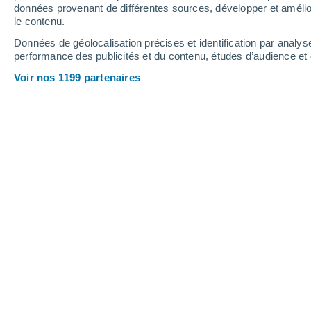
données provenant de différentes sources, développer et amélior
le contenu.
30°
/
14°
25°
/
16°
26°
/
12°
Données de géolocalisation précises et identification par analys
performance des publicités et du contenu, études d’audience e
11
-
25
km/h
15
-
34
km/h
15
13
-
29
km/h
Voir nos 1199 partenaires
Météo Moorslede aujourd´hui
, 8 août
Éclaircies
25°
17:00
T. ressentie
26°
Ensoleillé
25°
18:00
T. ressentie
26°
Ensoleillé
25°
19:00
T. ressentie
26°
Éclaircies
24°
20:00
T. ressentie
25°