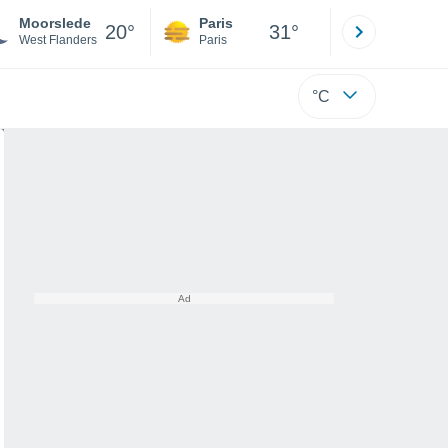
Moorslede
Paris
Montpelli
20°
31°
West Flanders
Paris
Hérault
°C