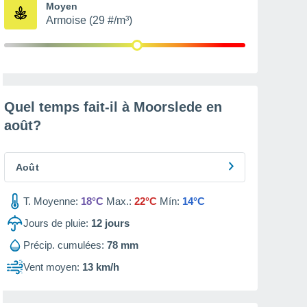
Moyen
Armoise (29 #/m³)
Quel temps fait-il à Moorslede en
août
?
Août
T. Moyenne:
18°C
Max.:
22°C
Mín:
14°C
Jours de pluie:
12
jours
Précip. cumulées:
78 mm
Vent moyen:
13 km/h