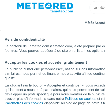
Météo
Actual
Avis de confidentialité
Le contenu de Tameteo.com (tameteo.com) a été préparé par des 
fournies. Vous pouvez accéder à ce site en utilisant les options 
Accepter les cookies et accéder gratuitement
Accueil
Auvergne-Rhône-Alpes
Drôme
Montréa
La publicité numérique personnalisée, basée sur des information
similaires, nous permet de financer notre activité afin de conti
Météo Montréal-les-So
qualité.
En cliquant sur le bouton « Accepter et continuer », vous accéde
01:34
Vendredi
qu'ils soient à nous ou à partenaires, qui nous permettent de sui
développer un profil spécifique pour vous montrer de la publicit
trouver plus d'informations dans notre
Politique de cookies
et re
Ciel dégagé
Paramètres des cookies
disponible au pied de page de notre si