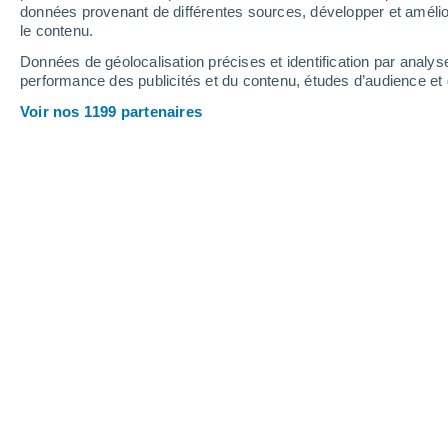
0.3 mm
données provenant de différentes sources, développer et amélior
le contenu.
35°
/
17°
35°
/
19°
32°
/
17°
Données de géolocalisation précises et identification par analys
performance des publicités et du contenu, études d’audience e
12
-
34
km/h
17
-
48
km/h
11
19
-
47
km/h
Voir nos 1199 partenaires
Météo Montréal-les-Sources aujourd´
Ciel dégagé
22°
02:00
T. ressentie
22°
Ciel dégagé
20°
03:00
T. ressentie
20°
Ciel dégagé
19°
05:00
T. ressentie
19°
Ensoleillé
20°
08:00
T. ressentie
20°