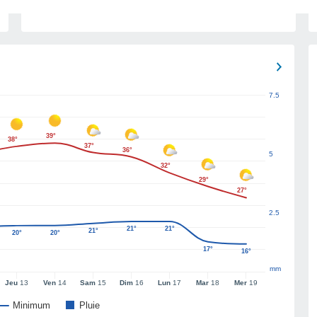
7.5
39°
38°
37°
36°
5
32°
29°
27°
2.5
21°
21°
21°
20°
20°
17°
16°
mm
Jeu
13
Ven
14
Sam
15
Dim
16
Lun
17
Mar
18
Mer
19
Minimum
Pluie