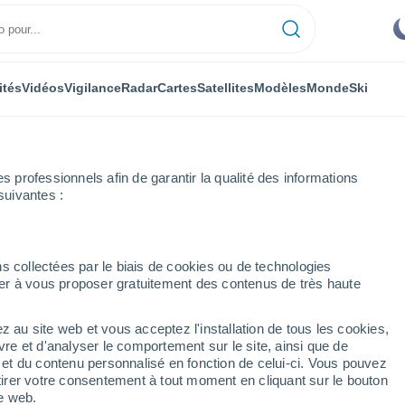
ités
Vidéos
Vigilance
Radar
Cartes
Satellites
Modèles
Monde
Ski
professionnels afin de garantir la qualité des informations
suivantes :
l-les-Sources
s collectées par le biais de cookies ou de technologies
nuer à vous proposer gratuitement des contenus de très haute
urces
z au site web et vous acceptez l'installation de tous les cookies,
...
vre et d'analyser le comportement sur le site, ainsi que de
é et du contenu personnalisé en fonction de celui-ci. Vous pouvez
Heure par heure
tirer votre consentement à tout moment en cliquant sur le bouton
Ciel dégagé dans les prochaines
te web.
heures