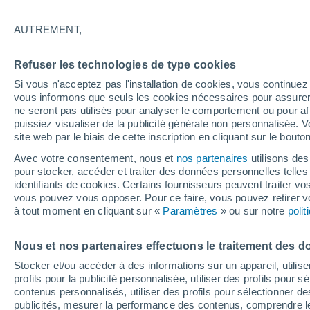
22°
AUTREMENT,
Dernier Qu
Refuser les technologies de type cookies
Éclairée:
3
Sensation de 22°
Si vous n'acceptez pas l'installation de cookies, vous continu
vous informons que seuls les cookies nécessaires pour assurer la
ne seront pas utilisés pour analyser le comportement ou pour af
puissiez visualiser de la publicité générale non personnalisée. V
Flash info
site web par le biais de cette inscription en cliquant sur le bouto
Une nouvelle canicule attendue la semaine
prochaine en France !
Avec votre consentement, nous et
nos partenaires
utilisons des
pour stocker, accéder et traiter des données personnelles telles 
Météo 1 - 7 jours
Heure par heure
Actualité
Carte 
identifiants de cookies. Certains fournisseurs peuvent traiter vo
vous pouvez vous opposer. Pour ce faire, vous pouvez retirer
à tout moment en cliquant sur «
Paramètres
» ou sur notre
poli
Demain
Dimanche
Aujourd´hui
Nous et nos partenaires effectuons le traitement des d
8 Août
9 Août
7 Août
Stocker et/ou accéder à des informations sur un appareil, utilise
profils pour la publicité personnalisée, utiliser des profils pour 
contenus personnalisés, utiliser des profils pour sélectionner
publicités, mesurer la performance des contenus, comprendre le
60%