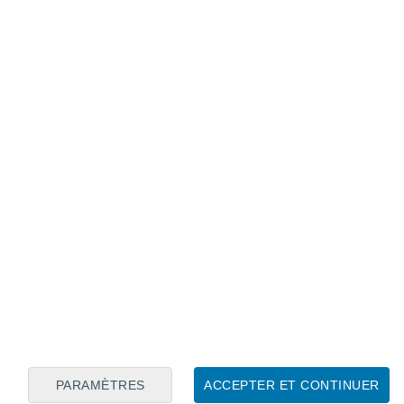
Calendrier lunaire
Lun
Mar
Mer
Jeu
Ven
Sam
Dim
7
8
9
10
11
12
13
14
15
16
17
18
19
20
PARAMÈTRES
ACCEPTER ET CONTINUER