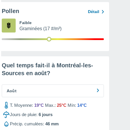
Pollen
Détail
Faible
Graminées (17 #/m³)
Quel temps fait-il à Montréal-les-
Sources en
août
?
Août
T. Moyenne:
19°C
Max.:
25°C
Mín:
14°C
Jours de pluie:
6
jours
Précip. cumulées:
46 mm