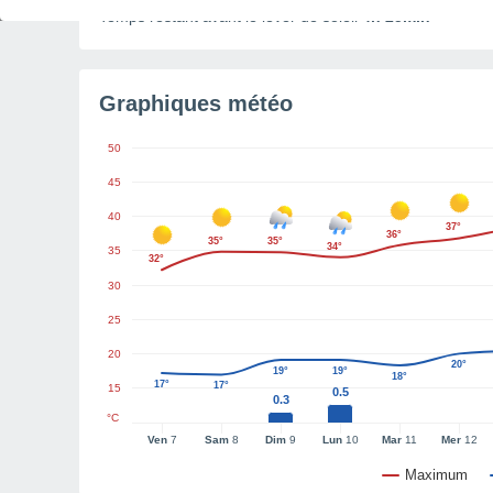
Temps restant avant le lever de soleil
4h 25min
Graphiques météo
50
45
40
37°
36°
35°
35°
34°
35
32°
30
25
20
20°
19°
19°
18°
17°
17°
15
0.5
0.3
°C
Ven
7
Sam
8
Dim
9
Lun
10
Mar
11
Mer
12
Maximum