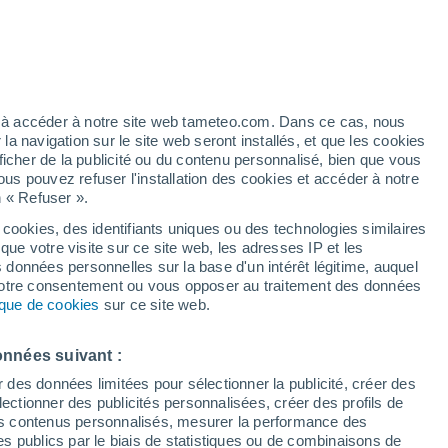
Vigilance orange
Alerte canicule de niveau élevé à
Montréal-les-Sources aujourd’hui
artier
5%
ez à accéder à notre site web tameteo.com. Dans ce cas, nous
 navigation sur le site web seront installés, et que les cookies
ficher de la publicité ou du contenu personnalisé, bien que vous
ous pouvez refuser l'installation des cookies et accéder à notre
n « Refuser ».
 cookies, des identifiants uniques ou des technologies similaires
que votre visite sur ce site web, les adresses IP et les
des températures
Radar de pluie
Satellites
Modèles
s données personnelles sur la base d'un intérêt légitime, auquel
 votre consentement ou vous opposer au traitement des données
tique de cookies
sur ce site web.
Lundi
Mardi
Mercredi
Jeudi
onnées suivant :
10 Août
11 Août
12 Août
13 Août
r des données limitées pour sélectionner la publicité, créer des
sélectionner des publicités personnalisées, créer des profils de
 des contenus personnalisés, mesurer la performance des
s publics par le biais de statistiques ou de combinaisons de
70%