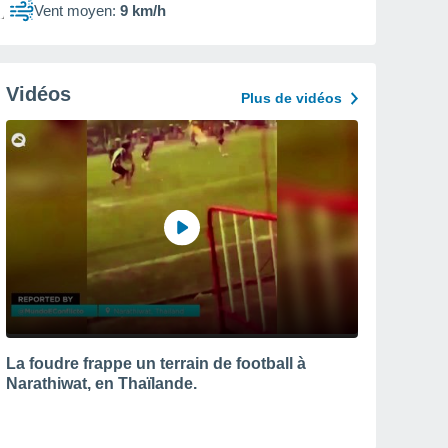
Vent moyen:
9 km/h
Vidéos
Plus de vidéos
La foudre frappe un terrain de football à
Narathiwat, en Thaïlande.