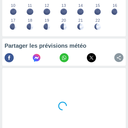
lisés,
10
11
12
13
14
15
16
des
our
17
18
19
20
21
22
nner des
s
lisés,
la
ance des
Partager les prévisions météo
s,
la
ance des
s,
dre les
par le
ques ou
inaisons
ées
nt de
tes
,
er et
r les