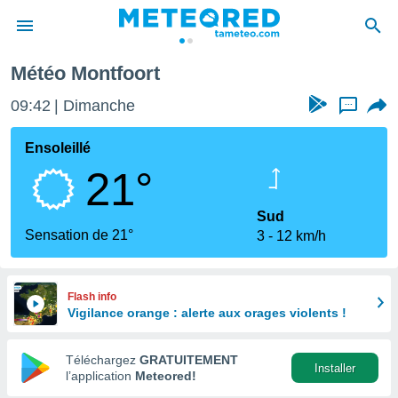
Météo Montfoort
e
ntialité
09:42
Dimanche
...
enu de
o.com
Ensoleillé
o.com) a
21°
aré par
onnels
Sud
arantir
Sensation de 21°
3
12 km/h
té des
ions
. Vous
accéder
Flash info
e en
Vigilance orange : alerte aux orages violents !
 les
Téléchargez
GRATUITEMENT
s :
Installer
l’application
Meteored!
r les