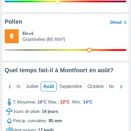
nées
lles sur
d'un
égitime,
Pollen
Détail
vous
vous
Élevé
 Pour ce
Graminées (60 #/m³)
ous
etirer
ement
 opposer
Quel temps fait-il à Montfoort en
août
?
ement
nées à
ment en
Mai
Juin
Juillet
Août
Septembre
Octobre
Novembre
 sur «
res
» ou
e
T. Moyenne:
18°C
Max.:
22°C
Mín:
14°C
que de
kies
Jours de pluie:
14
jours
ite web.
Précip. cumulées:
85 mm
t nos
Vent moyen:
12 km/h