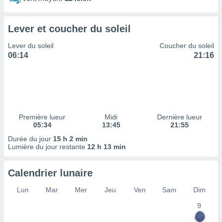
ires
ons le
ent des
Lever et coucher du soleil
es
 :
Lever du soleil
Coucher du soleil
et/ou
06:14
21:16
 à des
ions sur
eil,
des
limitées
Première lueur
Midi
Dernière lueur
nner la
05:34
13:45
21:55
, créer
ils pour
Durée du jour
15 h 2 min
ité
Lumière du jour restante
12 h 13 min
lisée,
des
Calendrier lunaire
our
nner des
Lun
Mar
Mer
Jeu
Ven
Sam
Dim
és
lisées,
9
s profils
enus