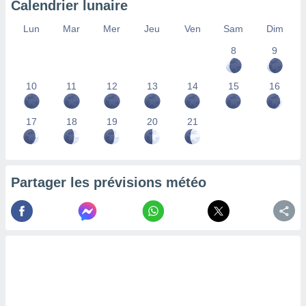
Calendrier lunaire
lisés,
des
Lun
Mar
Mer
Jeu
Ven
Sam
Dim
our
8
9
nner des
s
lisés,
10
11
12
13
14
15
16
la
ance des
s,
17
18
19
20
21
la
ance des
s,
dre les
Partager les prévisions météo
par le
ques ou
inaisons
ées
nt de
tes
,
er et
r les