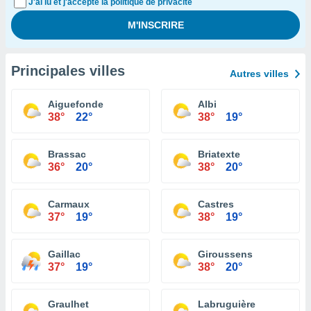
J'ai lu et j'accepte la politique de privacité
Principales villes
Autres villes
Aiguefonde
Albi
38°
22°
38°
19°
Brassac
Briatexte
36°
20°
38°
20°
Carmaux
Castres
37°
19°
38°
19°
Gaillac
Giroussens
37°
19°
38°
20°
Graulhet
Labruguière