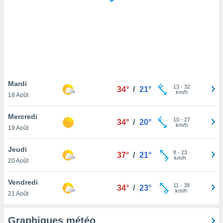
logies
e
s
tez pas
ation de
, vous
z à
à notre
Mardi
13
-
32
34°
/
21°
km/h
18 Août
.com.
 cas,
Mercredi
10
-
27
us
34°
/
20°
km/h
19 Août
ns que
s
Jeudi
8
-
23
37°
/
21°
ires
km/h
20 Août
urer la
on sur le
Vendredi
11
-
38
 seront
34°
/
23°
km/h
21 Août
, et que
ies ne
as
Graphiques météo