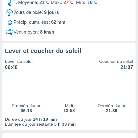
ires
T. Moyenne:
21°C
Max.:
27°C
Mín:
16°C
ons le
Jours de pluie:
9
jours
ent des
es
Précip. cumulées:
62 mm
 :
Vent moyen:
8 km/h
et/ou
 à des
ions sur
eil,
Lever et coucher du soleil
des
Lever du soleil
Coucher du soleil
limitées
06:48
21:07
nner la
, créer
ils pour
ité
lisée,
des
Première lueur
Midi
Dernière lueur
our
06:16
13:58
21:39
nner des
Durée du jour
14 h 19 min
és
Lumière du jour restante
3 h 33 min
lisées,
s profils
enus