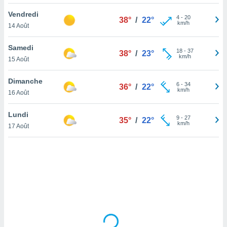
lisé en
Vendredi
 de
4
-
20
38°
/
22°
km/h
14 Août
. Vous
rouver
Samedi
18
-
37
38°
/
23°
ations
km/h
15 Août
re
que de
Dimanche
kies
6
-
34
36°
/
22°
km/h
16 Août
r votre
ement à
ment en
Lundi
9
-
27
35°
/
22°
sur le
km/h
17 Août
res des
kies
le au
page de
te web.
MENT,
 les