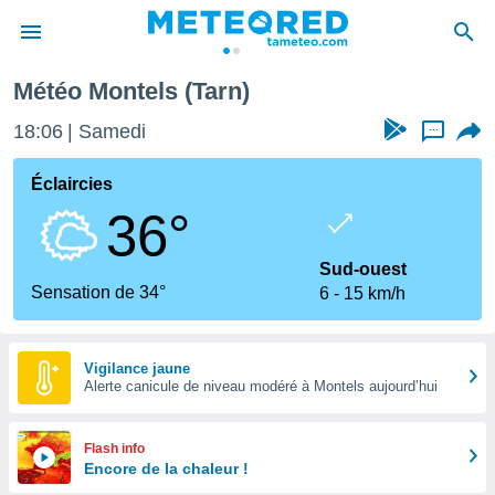
Météo Montels (Tarn)
e
ntialité
18:06
Samedi
...
enu de
o.com
Éclaircies
o.com) a
36°
aré par
onnels
Sud-ouest
arantir
Sensation de 34°
6
15 km/h
té des
ions
. Vous
accéder
Vigilance jaune
e en
Alerte canicule de niveau modéré à Montels aujourd’hui
 les
s :
Flash info
Encore de la chaleur !
r les