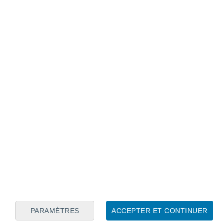
Calendrier lunaire
Lun
Mar
Mer
Jeu
Ven
Sam
Dim
9
10
11
12
13
14
15
16
17
18
19
20
21
22
PARAMÈTRES
ACCEPTER ET CONTINUER