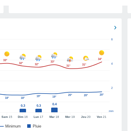
6
34°
33°
33°
32°
4
32°
31°
31°
2
20°
20°
20°
19°
19°
18°
18°
0.4
0.3
0.3
mm
Sam
15
Dim
16
Lun
17
Mar
18
Mer
19
Jeu
20
Ven
21
Minimum
Pluie