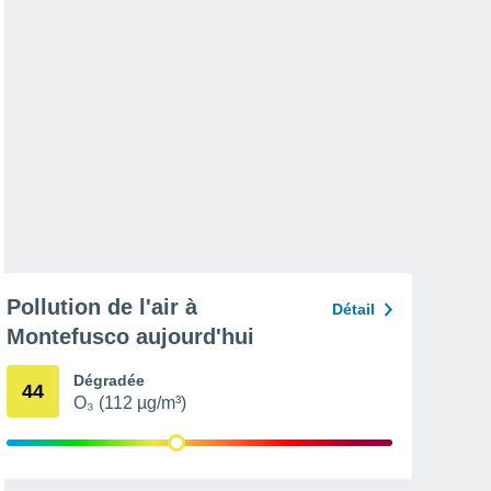
Pollution de l'air à
Détail
Montefusco aujourd'hui
Dégradée
44
O₃ (112 µg/m³)