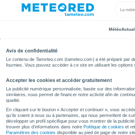
Météo
Actual
Avis de confidentialité
Le contenu de Tameteo.com (tameteo.com) a été préparé par des 
fournies. Vous pouvez accéder à ce site en utilisant les options 
Accepter les cookies et accéder gratuitement
Accueil
Italie
Province d'Avellino
Montefusco
La publicité numérique personnalisée, basée sur des information
similaires, nous permet de financer notre activité afin de conti
Météo Montefusco
qualité.
En cliquant sur le bouton « Accepter et continuer », vous accéde
12:09
Dimanche
qu'ils soient à nous ou à partenaires, qui nous permettent de sui
développer un profil spécifique pour vous montrer de la publicit
trouver plus d'informations dans notre
Politique de cookies
et re
Ensoleillé
Paramètres des cookies
disponible au pied de page de notre si