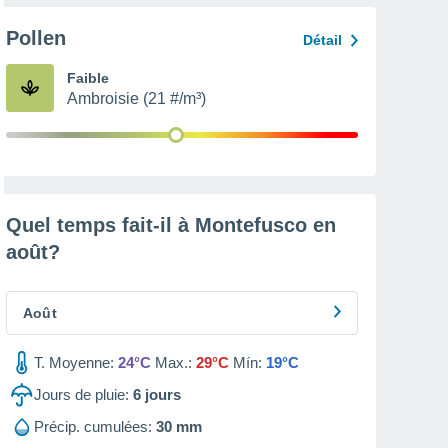
Pollen
Détail
Faible
Ambroisie (21 #/m³)
Quel temps fait-il à Montefusco en
août
?
Août
T. Moyenne:
24°C
Max.:
29°C
Mín:
19°C
Jours de pluie:
6
jours
Précip. cumulées:
30 mm