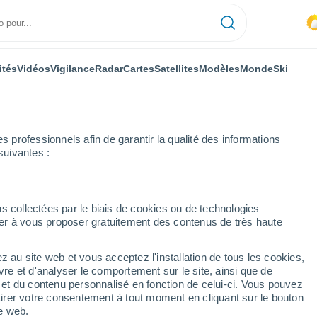
ités
Vidéos
Vigilance
Radar
Cartes
Satellites
Modèles
Monde
Ski
professionnels afin de garantir la qualité des informations
suivantes :
s collectées par le biais de cookies ou de technologies
nuer à vous proposer gratuitement des contenus de très haute
z au site web et vous acceptez l'installation de tous les cookies,
...
vre et d'analyser le comportement sur le site, ainsi que de
é et du contenu personnalisé en fonction de celui-ci. Vous pouvez
Heure par heure
tirer votre consentement à tout moment en cliquant sur le bouton
Intervalles nuageux dans les
te web.
prochaines heures