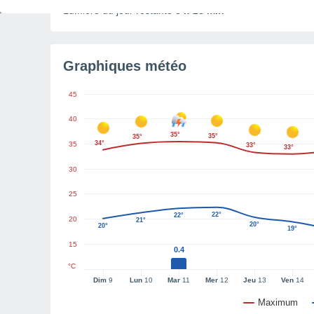
Lumière du jour restante
8 h 28 min
Graphiques météo
45
40
35°
35°
35°
34°
35
33°
33°
30
25
22°
22°
20
21°
20°
20°
19°
15
0.4
°C
Dim
9
Lun
10
Mar
11
Mer
12
Jeu
13
Ven
14
Maximum