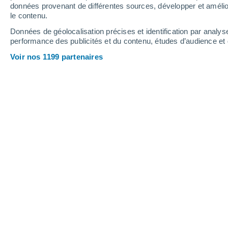
0.4 mm
données provenant de différentes sources, développer et amélior
le contenu.
35°
/
21°
35°
/
22°
34°
/
20°
Données de géolocalisation précises et identification par analys
performance des publicités et du contenu, études d’audience e
10
-
24
km/h
12
-
29
km/h
13
6
-
23
km/h
Voir nos 1199 partenaires
Météo Montefusco aujourd´hui
, 9 aoû
Ensoleillé
31°
12:00
T. ressentie
31°
Éclaircies
32°
13:00
T. ressentie
31°
Éclaircies
33°
14:00
T. ressentie
32°
Éclaircies
33°
15:00
T. ressentie
32°