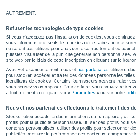
31°
AUTREMENT,
UV
8 Très
Refuser les technologies de type cookies
Sensation de 31°
FPS
25-50
Si vous n'acceptez pas l'installation de cookies, vous continu
vous informons que seuls les cookies nécessaires pour assurer la
ne seront pas utilisés pour analyser le comportement ou pour af
puissiez visualiser de la publicité générale non personnalisée. V
Flash info
site web par le biais de cette inscription en cliquant sur le bouto
Vigilance orange : alerte aux orages violents 
Avec votre consentement, nous et
nos partenaires
utilisons des
pour stocker, accéder et traiter des données personnelles telles 
Météo 1 - 7 jours
Heure par heure
Actualité
Carte
identifiants de cookies. Certains fournisseurs peuvent traiter vo
vous pouvez vous opposer. Pour ce faire, vous pouvez retirer
à tout moment en cliquant sur «
Paramètres
» ou sur notre
poli
Demain
Mardi
M
Aujourd´hui
Nous et nos partenaires effectuons le traitement des d
10 Août
11 Août
9 Août
Stocker et/ou accéder à des informations sur un appareil, utilise
profils pour la publicité personnalisée, utiliser des profils pour 
contenus personnalisés, utiliser des profils pour sélectionner
publicités, mesurer la performance des contenus, comprendre le
30%