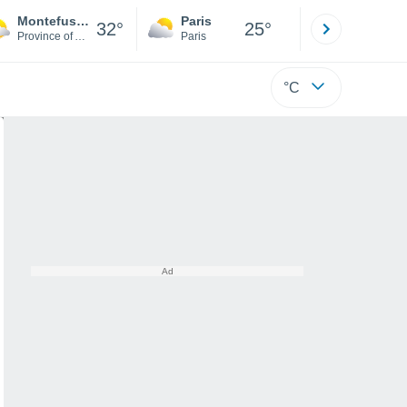
Montefusco
Paris
Montpelli
32°
25°
Province of Avellino
Paris
Hérault
°C