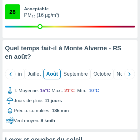
nées
Acceptable
lles sur
28
PM₂₅ (16 µg/m³)
d'un
égitime,
vous
vous
 Pour ce
ous
Quel temps fait-il à Monte Alverne - RS
etirer
en
août
?
ement
 opposer
Mai
Juin
Juillet
Août
Septembre
Octobre
Novembre
ement
nées à
ment en
T. Moyenne:
15°C
Max.:
21°C
Mín:
10°C
 sur «
res
» ou
Jours de pluie:
11
jours
e
Précip. cumulées:
135 mm
que de
kies
Vent moyen:
8 km/h
ite web.
t nos
Lever et coucher du soleil