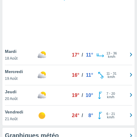
logies
e
s
tez pas
ation de
, vous
z à
à notre
Mardi
13
-
36
17°
/
11°
km/h
18 Août
.com.
 cas,
Mercredi
11
-
31
us
16°
/
11°
km/h
19 Août
ns que
s
Jeudi
7
-
20
19°
/
10°
ires
km/h
20 Août
urer la
on sur le
Vendredi
6
-
21
 seront
24°
/
8°
km/h
21 Août
, et que
ies ne
as
Graphiques météo