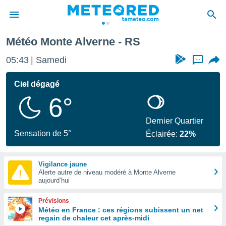
Météo Monte Alverne - RS
e
ntialité
05:43
Samedi
...
enu de
o.com
Ciel dégagé
o.com) a
6°
aré par
onnels
Dernier Quartier
arantir
Sensation de 5°
Éclairée:
22%
té des
ions
. Vous
Vigilance jaune
accéder
Alerte autre de niveau modéré à Monte Alverne
e en
aujourd’hui
 les
Prévisions
s :
Météo en France : ces régions subissent un net
regain de chaleur cet après-midi
r les