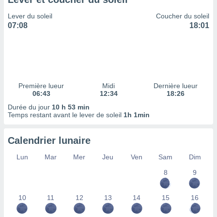
ires
ons le
Lever du soleil
Coucher du soleil
ent des
07:08
18:01
es
 :
et/ou
 à des
ions sur
eil,
Première lueur
Midi
Dernière lueur
des
06:43
12:34
18:26
limitées
Durée du jour
10 h 53 min
Temps restant avant le lever de soleil
1h 1min
nner la
, créer
ils pour
Calendrier lunaire
ité
lisée,
Lun
Mar
Mer
Jeu
Ven
Sam
Dim
des
our
8
9
nner des
és
10
11
12
13
14
15
16
lisées,
s profils
enus