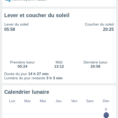
ires
ons le
ent des
Lever et coucher du soleil
es
 :
Lever du soleil
Coucher du soleil
et/ou
05:58
20:25
 à des
ions sur
eil,
des
limitées
Première lueur
Midi
Dernière lueur
nner la
05:24
13:12
20:58
, créer
ils pour
Durée du jour
14 h 27 min
ité
Lumière du jour restante
3 h 3 min
lisée,
des
Calendrier lunaire
our
nner des
Lun
Mar
Mer
Jeu
Ven
Sam
Dim
és
lisées,
9
s profils
enus