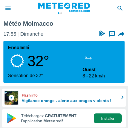
Météo Moimacco
e
ntialité
17:55
Dimanche
...
enu de
o.com
Ensoleillé
o.com) a
32°
aré par
onnels
Ouest
arantir
Sensation de 32°
8
22 km/h
té des
ions
. Vous
accéder
Flash info
e en
Vigilance orange : alerte aux orages violents !
 les
Téléchargez
GRATUITEMENT
s :
Installer
l’application
Meteored!
r les