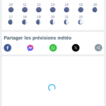
lisés,
10
11
12
13
14
15
16
des
our
17
18
19
20
21
22
nner des
s
lisés,
la
ance des
Partager les prévisions météo
s,
la
ance des
s,
dre les
par le
ques ou
inaisons
ées
nt de
tes
,
er et
r les