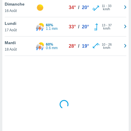
Dimanche
lisé en
11
-
33
34°
/
20°
km/h
 de
16 Août
. Vous
rouver
Lundi
60%
13
-
37
33°
/
20°
1.1 mm
km/h
17 Août
ations
re
Mardi
que de
60%
10
-
26
28°
/
19°
0.6 mm
km/h
kies
18 Août
r votre
ement à
ment en
sur le
res des
kies
le au
page de
te web.
MENT,
 les