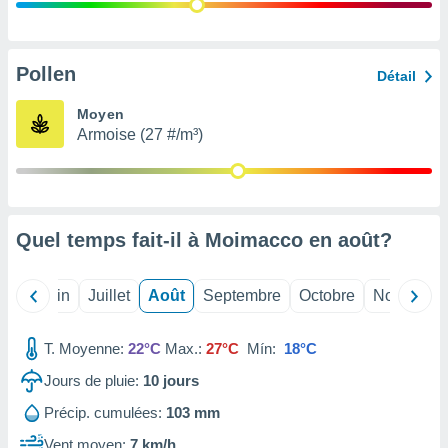
nées
lles sur
d'un
égitime,
Pollen
Détail
vous
vous
Moyen
 Pour ce
Armoise (27 #/m³)
ous
etirer
ement
 opposer
Quel temps fait-il à Moimacco en
août
?
ement
nées à
ment en
Mai
Juin
Juillet
Août
Septembre
Octobre
Novembre
 sur «
res
» ou
e
T. Moyenne:
22°C
Max.:
27°C
Mín:
18°C
que de
kies
Jours de pluie:
10
jours
ite web.
Précip. cumulées:
103 mm
t nos
Vent moyen:
7 km/h