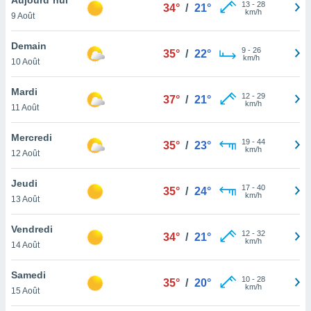
n «
13
-
28
34°
/
21°
km/h
9 Août
 et
r »,
cédez au
Demain
9
-
26
35°
/
22°
 et vous
km/h
10 Août
z
ation de
Mardi
12
-
29
37°
/
21°
km/h
11 Août
qu'ils
 nous ou
aires,
Mercredi
19
-
44
35°
/
23°
km/h
12 Août
nt de
t
Jeudi
17
-
40
er le
35°
/
24°
km/h
13 Août
ement
te, ainsi
Vendredi
12
-
32
34°
/
21°
km/h
per un
14 Août
écifique
us
Samedi
10
-
28
de la
35°
/
20°
km/h
15 Août
 et du