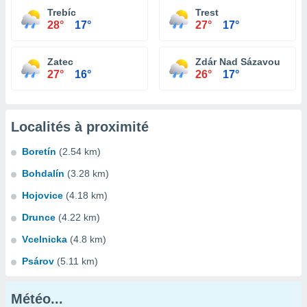
Trebíc
Trest
28°
17°
27°
17°
Zatec
Zdár Nad Sázavou
27°
16°
26°
17°
Localités à proximité
Boretín
(2.54 km)
Bohdalín
(3.28 km)
Hojovice
(4.18 km)
Drunce
(4.22 km)
Vcelnicka
(4.8 km)
Psárov
(5.11 km)
Météo...