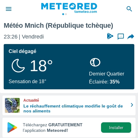
Météo Mnich (République tchèque)
e
ntialité
23:26
Vendredi
...
enu de
o.com
Ciel dégagé
o.com) a
18°
aré par
onnels
Dernier Quartier
arantir
Sensation de 18°
Éclairée:
35%
té des
ions
. Vous
Actualité
accéder
Le réchauffement climatique modifie le goût de
e en
nos aliments
 les
Téléchargez
GRATUITEMENT
s :
Installer
l’application
Meteored!
r les