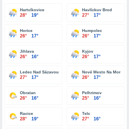
Hartvíkovice
Havlíckuv Brod
28°
19°
27°
17°
Horice
Humpolec
26°
17°
26°
17°
Jihlava
Kyjov
26°
16°
26°
17°
Ledec Nad Sázavou
Nové Mesto Na Morave
27°
17°
26°
17°
Obratan
Pelhrimov
26°
16°
25°
16°
Racice
Telc
28°
19°
27°
16°