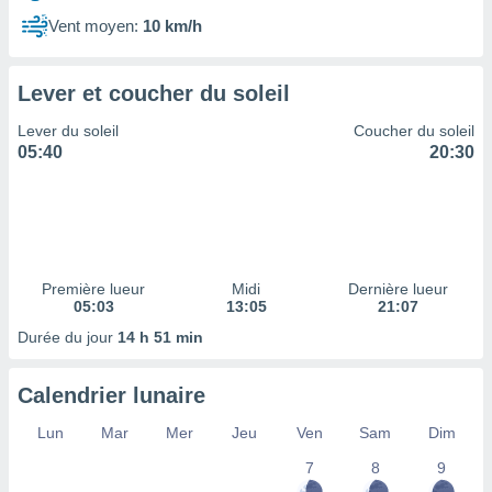
ires
ons le
Vent moyen:
10 km/h
ent des
es
 :
Lever et coucher du soleil
et/ou
Lever du soleil
Coucher du soleil
 à des
05:40
20:30
ions sur
eil,
des
limitées
nner la
, créer
Première lueur
Midi
Dernière lueur
ils pour
05:03
13:05
21:07
ité
Durée du jour
14 h 51 min
lisée,
des
our
Calendrier lunaire
nner des
és
Lun
Mar
Mer
Jeu
Ven
Sam
Dim
lisées,
7
8
9
s profils
enus