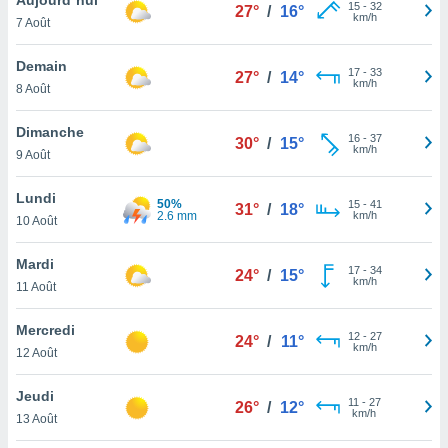
n «
15
-
32
27°
/
16°
km/h
7 Août
 et
r »,
cédez au
Demain
17
-
33
27°
/
14°
 et vous
km/h
8 Août
z
ation de
Dimanche
16
-
37
30°
/
15°
km/h
9 Août
qu'ils
 nous ou
aires,
Lundi
50%
15
-
41
31°
/
18°
2.6 mm
km/h
10 Août
nt de
t
Mardi
17
-
34
er le
24°
/
15°
km/h
11 Août
ement
te, ainsi
Mercredi
12
-
27
24°
/
11°
km/h
per un
12 Août
écifique
us
Jeudi
11
-
27
de la
26°
/
12°
km/h
13 Août
 et du