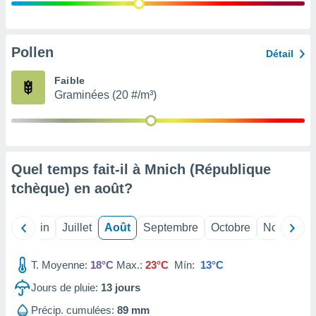
nées
lles sur
d'un
égitime,
Pollen
Détail
vous
vous
Faible
 Pour ce
Graminées (20 #/m³)
ous
etirer
ement
 opposer
Quel temps fait-il à Mnich (République
ement
nées à
tchèque) en
août
?
ment en
 sur «
res
» ou
Mai
Juin
Juillet
Août
Septembre
Octobre
Novembre
e
que de
kies
T. Moyenne:
18°C
Max.:
23°C
Mín:
13°C
ite web.
Jours de pluie:
13
jours
t nos
Précip. cumulées:
89 mm