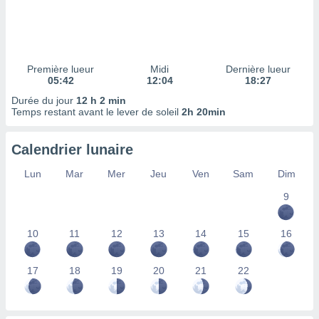
ires
ons le
ent des
es
 :
Première lueur
Midi
Dernière lueur
et/ou
05:42
12:04
18:27
 à des
Durée du jour
12 h 2 min
ions sur
Temps restant avant le lever de soleil
2h 20min
eil,
des
limitées
Calendrier lunaire
nner la
Lun
Mar
Mer
Jeu
Ven
Sam
Dim
, créer
ils pour
9
ité
lisée,
10
11
12
13
14
15
16
des
our
nner des
17
18
19
20
21
22
és
lisées,
s profils
enus