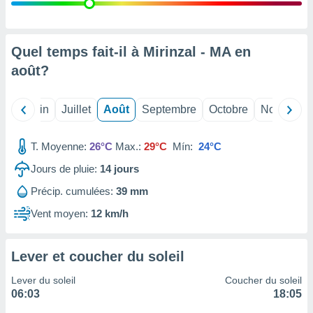
nées
lles sur
d'un
égitime,
Quel temps fait-il à Mirinzal - MA en
vous
août
?
vous
 Pour ce
ous
Mai
Juin
Juillet
Août
Septembre
Octobre
Novembre
etirer
ement
T. Moyenne:
26°C
Max.:
29°C
Mín:
24°C
 opposer
ement
Jours de pluie:
14
jours
nées à
Précip. cumulées:
39 mm
ment en
 sur «
Vent moyen:
12 km/h
res
» ou
e
que de
Lever et coucher du soleil
kies
ite web.
Lever du soleil
Coucher du soleil
06:03
18:05
t nos