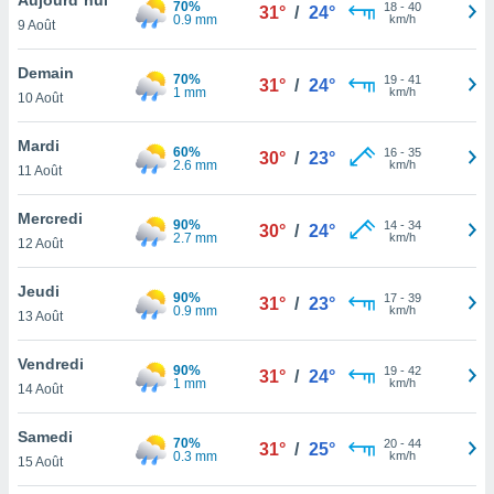
70%
n «
18
-
40
31°
/
24°
0.9 mm
km/h
9 Août
 et
r »,
cédez au
Demain
70%
19
-
41
31°
/
24°
 et vous
1 mm
km/h
10 Août
z
ation de
Mardi
60%
16
-
35
30°
/
23°
2.6 mm
km/h
11 Août
qu'ils
 nous ou
aires,
Mercredi
90%
14
-
34
30°
/
24°
2.7 mm
km/h
12 Août
nt de
t
Jeudi
90%
17
-
39
er le
31°
/
23°
0.9 mm
km/h
13 Août
ement
te, ainsi
Vendredi
90%
19
-
42
31°
/
24°
1 mm
km/h
per un
14 Août
écifique
us
Samedi
70%
20
-
44
de la
31°
/
25°
0.3 mm
km/h
15 Août
 et du