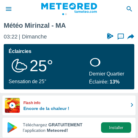
Météo Mirinzal - MA
e
ntialité
03:22
Dimanche
...
enu de
o.com
Éclaircies
o.com) a
25°
aré par
onnels
Dernier Quartier
arantir
Sensation de 25°
Éclairée:
13%
té des
ions
. Vous
accéder
Flash info
e en
Encore de la chaleur !
 les
Téléchargez
GRATUITEMENT
s :
Installer
l’application
Meteored!
r les