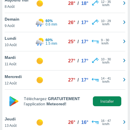
n «
12
-
35
28°
/
18°
km/h
8 Août
 et
r »,
cédez au
Demain
60%
10
-
29
26°
/
17°
 et vous
0.6 mm
km/h
9 Août
z
ation de
Lundi
60%
9
-
30
25°
/
17°
1.5 mm
km/h
10 Août
qu'ils
 nous ou
aires,
Mardi
10
-
30
27°
/
17°
km/h
11 Août
nt de
t
Mercredi
14
-
41
er le
27°
/
17°
km/h
12 Août
ement
te, ainsi
Téléchargez
GRATUITEMENT
per un
Installer
l’application
Meteored!
écifique
us
de la
Jeudi
16
-
47
26°
/
16°
 et du
km/h
13 Août