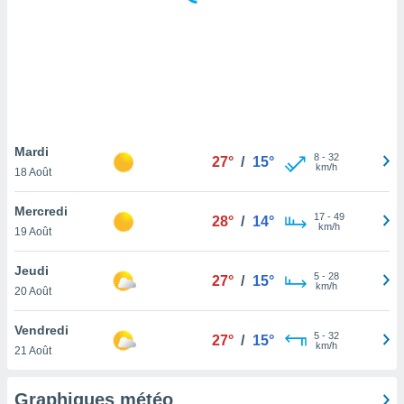
logies
e
s
tez pas
ation de
, vous
z à
à notre
Mardi
8
-
32
27°
/
15°
km/h
18 Août
.com.
 cas,
Mercredi
17
-
49
us
28°
/
14°
km/h
19 Août
ns que
s
Jeudi
5
-
28
27°
/
15°
ires
km/h
20 Août
urer la
on sur le
Vendredi
5
-
32
 seront
27°
/
15°
km/h
21 Août
, et que
ies ne
as
Graphiques météo