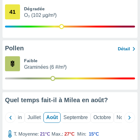
nées
Dégradée
lles sur
41
O₃ (102 µg/m³)
d'un
égitime,
vous
vous
 Pour ce
ous
Pollen
Détail
etirer
Faible
ement
Graminées (6 #/m³)
 opposer
ement
nées à
ment en
 sur «
res
» ou
Quel temps fait-il à Milea en
août
?
e
que de
kies
Mai
Juin
Juillet
Août
Septembre
Octobre
Novembre
ite web.
T. Moyenne:
21°C
Max.:
27°C
Mín:
15°C
t nos