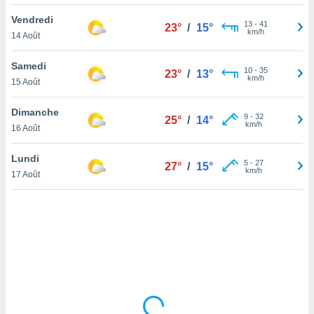
lisé en
Vendredi
 de
13
-
41
23°
/
15°
km/h
14 Août
. Vous
rouver
Samedi
10
-
35
23°
/
13°
ations
km/h
15 Août
re
que de
Dimanche
kies
9
-
32
25°
/
14°
km/h
16 Août
r votre
ement à
ment en
Lundi
5
-
27
27°
/
15°
sur le
km/h
17 Août
res des
kies
le au
page de
te web.
MENT,
 les