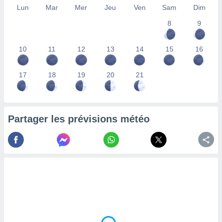
Lun
Mar
Mer
Jeu
Ven
Sam
Dim
lisés,
des
8
9
our
nner des
s
10
11
12
13
14
15
16
lisés,
la
ance des
17
18
19
20
21
s,
la
ance des
s,
Partager les prévisions météo
dre les
par le
ques ou
inaisons
ées
nt de
tes
,
er et
r les