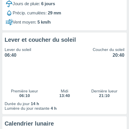
ires
Jours de pluie:
6
jours
ons le
ent des
Précip. cumulées:
29 mm
es
Vent moyen:
5 km/h
 :
et/ou
 à des
Lever et coucher du soleil
ions sur
eil,
Lever du soleil
Coucher du soleil
des
06:40
20:40
limitées
nner la
, créer
ils pour
ité
lisée,
Première lueur
Midi
Dernière lueur
06:10
13:40
21:10
des
our
Durée du jour
14 h
nner des
Lumière du jour restante
4 h
és
lisées,
Calendrier lunaire
s profils
enus