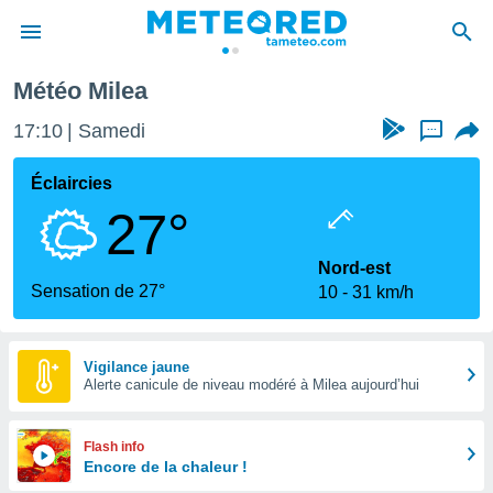
Météo Milea
e
ntialité
17:10
Samedi
...
enu de
o.com
Éclaircies
o.com) a
27°
aré par
onnels
Nord-est
arantir
Sensation de 27°
10
31 km/h
té des
ions
. Vous
accéder
Vigilance jaune
e en
Alerte canicule de niveau modéré à Milea aujourd’hui
 les
s :
Flash info
Encore de la chaleur !
r les