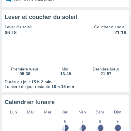
ires
ons le
ent des
Lever et coucher du soleil
es
 :
Lever du soleil
Coucher du soleil
et/ou
06:18
21:19
 à des
ions sur
eil,
des
limitées
Première lueur
Midi
Dernière lueur
nner la
05:39
13:49
21:57
, créer
ils pour
Durée du jour
15 h 2 min
ité
Lumière du jour restante
16 h 18 min
lisée,
des
Calendrier lunaire
our
nner des
Lun
Mar
Mer
Jeu
Ven
Sam
Dim
és
lisées,
6
7
8
9
s profils
enus