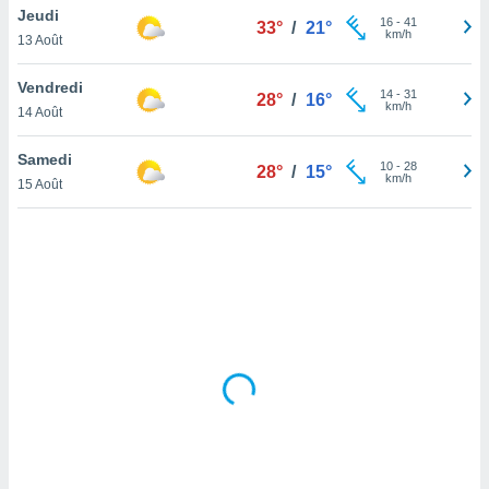
Jeudi
lisé en
16
-
41
33°
/
21°
km/h
 de
13 Août
. Vous
rouver
Vendredi
14
-
31
28°
/
16°
km/h
14 Août
ations
re
Samedi
que de
10
-
28
28°
/
15°
km/h
kies
15 Août
r votre
ement à
ment en
sur le
res des
kies
le au
page de
te web.
MENT,
 les