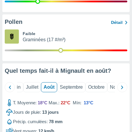
nées
lles sur
d'un
égitime,
Pollen
Détail
vous
vous
Faible
 Pour ce
Graminées (17 #/m³)
ous
etirer
ement
 opposer
Quel temps fait-il à Mignault en
août
?
ement
nées à
ment en
Mai
Juin
Juillet
Août
Septembre
Octobre
Novembre
 sur «
res
» ou
e
T. Moyenne:
18°C
Max.:
22°C
Mín:
13°C
que de
kies
Jours de pluie:
13
jours
ite web.
Précip. cumulées:
78 mm
t nos
Vent moyen:
12 km/h