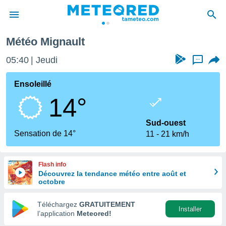
Météo Mignault
e
ntialité
05:40
Jeudi
...
enu de
o.com
Ensoleillé
o.com) a
14°
aré par
onnels
Sud-ouest
arantir
Sensation de 14°
11
21 km/h
té des
ions
. Vous
Flash info
accéder
Découvrez la tendance météo entre août et
e en
octobre
 les
Téléchargez
GRATUITEMENT
s :
Installer
l’application
Meteored!
r les