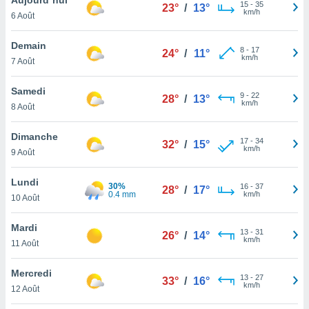
n «
15
-
35
23°
/
13°
km/h
6 Août
 et
r »,
cédez au
Demain
8
-
17
24°
/
11°
 et vous
km/h
7 Août
z
ation de
Samedi
9
-
22
28°
/
13°
km/h
8 Août
qu'ils
 nous ou
aires,
Dimanche
17
-
34
32°
/
15°
km/h
9 Août
nt de
t
Lundi
30%
16
-
37
er le
28°
/
17°
0.4 mm
km/h
10 Août
ement
te, ainsi
Mardi
13
-
31
26°
/
14°
km/h
per un
11 Août
écifique
us
Mercredi
13
-
27
de la
33°
/
16°
km/h
12 Août
 et du