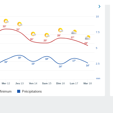
10
33°
31°
7.5
28°
27°
26°
25°
24°
5
18°
18°
17°
16°
2.5
15°
14°
14°
mm
Mer
12
Jeu
13
Ven
14
Sam
15
Dim
16
Lun
17
Mar
18
Minimum
Précipitations