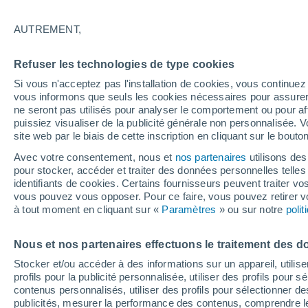
21°
AUTREMENT,
Est
Refuser les technologies de type cookies
Sensation de 21°
18
-
36 km
Si vous n'acceptez pas l'installation de cookies, vous continu
vous informons que seuls les cookies nécessaires pour assurer la
ne seront pas utilisés pour analyser le comportement ou pour af
puissiez visualiser de la publicité générale non personnalisée. V
Flash info
site web par le biais de cette inscription en cliquant sur le bouto
Découvrez la tendance météo entre août et oc
Avec votre consentement, nous et
nos partenaires
utilisons des
pour stocker, accéder et traiter des données personnelles telles 
Météo 1 - 7 jours
Heure par heure
Actualité
Carte
identifiants de cookies. Certains fournisseurs peuvent traiter vo
vous pouvez vous opposer. Pour ce faire, vous pouvez retirer
à tout moment en cliquant sur «
Paramètres
» ou sur notre
poli
Demain
Mercredi
Aujourd´hui
Nous et nos partenaires effectuons le traitement des d
4 Août
5 Août
3 Août
Stocker et/ou accéder à des informations sur un appareil, utilise
profils pour la publicité personnalisée, utiliser des profils pour 
contenus personnalisés, utiliser des profils pour sélectionner
publicités, mesurer la performance des contenus, comprendre le
70%