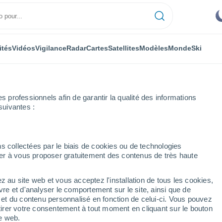
ités
Vidéos
Vigilance
Radar
Cartes
Satellites
Modèles
Monde
Ski
professionnels afin de garantir la qualité des informations
suivantes :
on
s collectées par le biais de cookies ou de technologies
nuer à vous proposer gratuitement des contenus de très haute
hamptonshire)
z au site web et vous acceptez l'installation de tous les cookies,
...
vre et d'analyser le comportement sur le site, ainsi que de
é et du contenu personnalisé en fonction de celui-ci. Vous pouvez
Heure par heure
tirer votre consentement à tout moment en cliquant sur le bouton
Intervalles nuageux dans les
te web.
prochaines heures