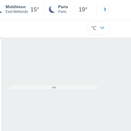
Middleton
Paris
Montpelli
15°
19°
East Midlands
Paris
Hérault
°C