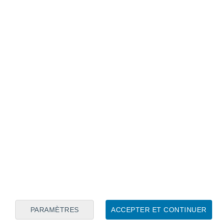
Calendrier lunaire
Lun
Mar
Mer
Jeu
Ven
Sam
Dim
3
4
5
6
7
8
9
10
11
12
13
14
15
16
PARAMÈTRES
ACCEPTER ET CONTINUER