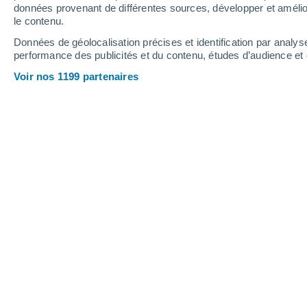
1.6 mm
données provenant de différentes sources, développer et amélior
le contenu.
29°
/
17°
24°
/
15°
29°
/
14°
Données de géolocalisation précises et identification par analys
performance des publicités et du contenu, études d’audience e
24
-
49
km/h
30
-
60
km/h
20
22
-
44
km/h
Voir nos 1199 partenaires
Météo Middleton aujourd´hui
, 3 août
Ciel variable
28°
17:00
T. ressentie
27°
Ciel variable
26°
18:00
T. ressentie
26°
Éclaircies
24°
19:00
T. ressentie
25°
Éclaircies
22°
20:00
T. ressentie
24°