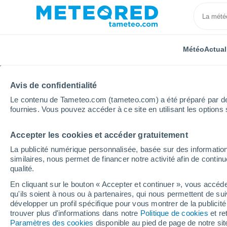
Météo
Actual
Avis de confidentialité
Le contenu de Tameteo.com (tameteo.com) a été préparé par des 
fournies. Vous pouvez accéder à ce site en utilisant les options 
Accepter les cookies et accéder gratuitement
Accueil
Royaume-Uni
Midlands de l'Est
Middlet
La publicité numérique personnalisée, basée sur des information
similaires, nous permet de financer notre activité afin de conti
Météo Middleton (Nort
qualité.
En cliquant sur le bouton « Accepter et continuer », vous accéde
00:49
Lundi
qu'ils soient à nous ou à partenaires, qui nous permettent de sui
développer un profil spécifique pour vous montrer de la publicit
trouver plus d'informations dans notre
Politique de cookies
et re
Éclaircies
Paramètres des cookies
disponible au pied de page de notre si