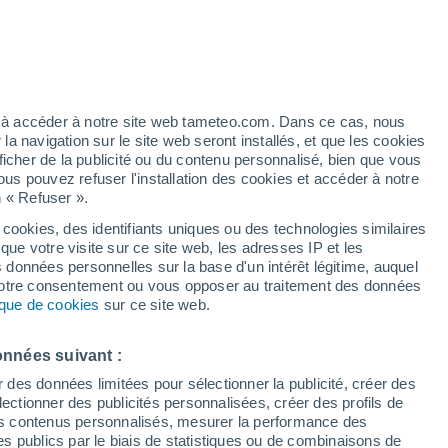
/h
ez à accéder à notre site web tameteo.com. Dans ce cas, nous
 navigation sur le site web seront installés, et que les cookies
ficher de la publicité ou du contenu personnalisé, bien que vous
ous pouvez refuser l'installation des cookies et accéder à notre
n « Refuser ».
tobre
 cookies, des identifiants uniques ou des technologies similaires
que votre visite sur ce site web, les adresses IP et les
 de couverture nuageuse
Radar de pluie
Satellites
Modèles
s données personnelles sur la base d'un intérêt légitime, auquel
 votre consentement ou vous opposer au traitement des données
tique de cookies
sur ce site web.
Jeudi
Vendredi
Samedi
Dimanche
onnées suivant :
6 Août
7 Août
8 Août
9 Août
r des données limitées pour sélectionner la publicité, créer des
sélectionner des publicités personnalisées, créer des profils de
 des contenus personnalisés, mesurer la performance des
s publics par le biais de statistiques ou de combinaisons de
30%