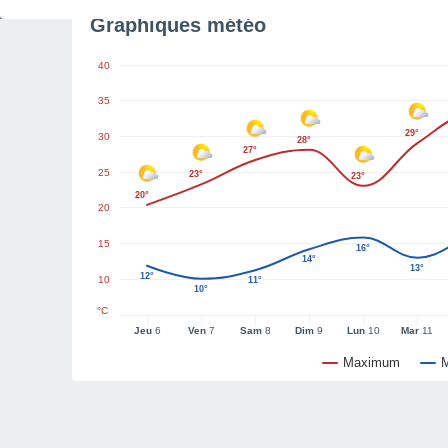
Graphiques météo
40
35
29°
30
28°
27°
25
23°
23°
20°
20
15
16°
14°
13°
12°
10
11°
10°
°C
Jeu
6
Ven
7
Sam
8
Dim
9
Lun
10
Mar
11
Maximum