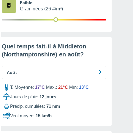
Faible
Graminées (26 #/m³)
Quel temps fait-il à Middleton
(Northamptonshire) en
août
?
Août
T. Moyenne:
17°C
Max.:
21°C
Mín:
13°C
Jours de pluie:
12
jours
Précip. cumulées:
71 mm
Vent moyen:
15 km/h