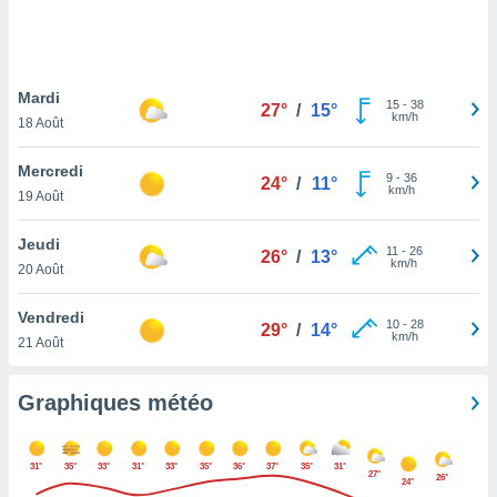
logies
e
s
Mardi
tez pas
15
-
38
27°
/
15°
km/h
ation de
18 Août
, vous
z à
Mercredi
9
-
36
24°
/
11°
à notre
km/h
19 Août
.com.
Jeudi
 cas,
11
-
26
26°
/
13°
km/h
us
20 Août
ns que
s
Vendredi
10
-
28
29°
/
14°
km/h
21 Août
ires
urer la
on sur le
Graphiques météo
 seront
, et que
ies ne
31°
35°
33°
31°
33°
35°
36°
37°
35°
31°
27°
as
26°
24°