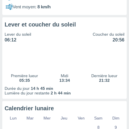
ires
ons le
Vent moyen:
8 km/h
ent des
es
 :
Lever et coucher du soleil
et/ou
Lever du soleil
Coucher du soleil
 à des
06:12
20:56
ions sur
eil,
des
limitées
nner la
, créer
Première lueur
Midi
Dernière lueur
ils pour
05:35
13:34
21:32
ité
Durée du jour
14 h 45 min
lisée,
Lumière du jour restante
2 h 44 min
des
our
nner des
Calendrier lunaire
és
lisées,
Lun
Mar
Mer
Jeu
Ven
Sam
Dim
s profils
8
9
enus