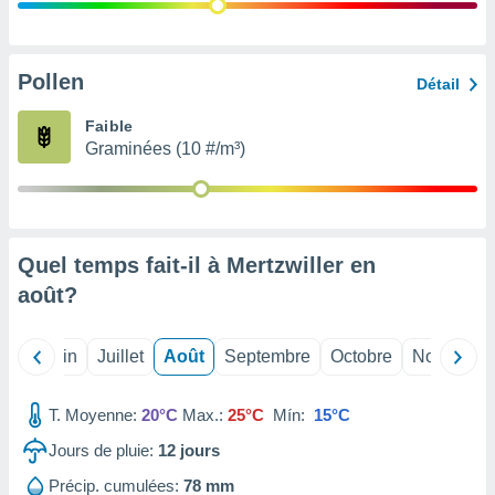
nées
lles sur
d'un
égitime,
Pollen
Détail
vous
vous
Faible
 Pour ce
Graminées (10 #/m³)
ous
etirer
ement
 opposer
Quel temps fait-il à Mertzwiller en
ement
nées à
août
?
ment en
 sur «
res
» ou
Mai
Juin
Juillet
Août
Septembre
Octobre
Novembre
e
que de
kies
T. Moyenne:
20°C
Max.:
25°C
Mín:
15°C
ite web.
Jours de pluie:
12
jours
t nos
Précip. cumulées:
78 mm