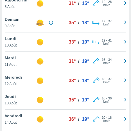
n «
12
-
28
31°
/
15°
km/h
8 Août
 et
r »,
cédez au
Demain
17
-
37
35°
/
18°
 et vous
km/h
9 Août
z
ation de
Lundi
19
-
41
33°
/
19°
km/h
10 Août
qu'ils
 nous ou
aires,
Mardi
16
-
34
31°
/
19°
km/h
11 Août
nt de
t
Mercredi
18
-
37
er le
33°
/
18°
km/h
12 Août
ement
te, ainsi
Jeudi
16
-
30
35°
/
19°
km/h
per un
13 Août
écifique
us
Vendredi
10
-
18
de la
36°
/
19°
km/h
14 Août
 et du