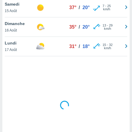
Samedi
lisé en
7
-
25
37°
/
20°
km/h
 de
15 Août
. Vous
rouver
Dimanche
13
-
29
35°
/
20°
km/h
16 Août
ations
re
Lundi
que de
15
-
32
31°
/
18°
km/h
kies
17 Août
r votre
ement à
ment en
sur le
res des
kies
le au
page de
te web.
MENT,
 les