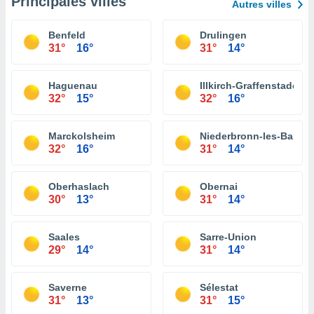
Principales villes
Autres villes
Benfeld
Drulingen
31°
16°
31°
14°
Haguenau
Illkirch-Graffenstaden
32°
15°
32°
16°
Marckolsheim
Niederbronn-les-Bains
32°
16°
31°
14°
Oberhaslach
Obernai
30°
13°
31°
14°
Saales
Sarre-Union
29°
14°
31°
14°
Saverne
Sélestat
31°
13°
31°
15°