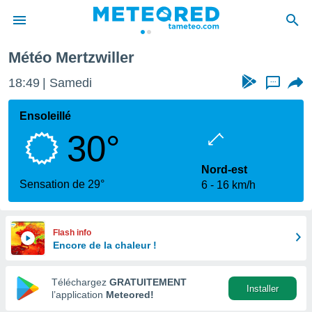
Météo Mertzwiller
e
ntialité
18:49
Samedi
...
enu de
o.com
Ensoleillé
o.com) a
30°
aré par
onnels
Nord-est
arantir
Sensation de 29°
6
16 km/h
té des
ions
. Vous
accéder
Flash info
e en
Encore de la chaleur !
 les
Téléchargez
GRATUITEMENT
s :
Installer
l’application
Meteored!
r les