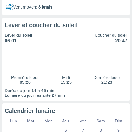
ires
ons le
Vent moyen:
8 km/h
ent des
es
 :
Lever et coucher du soleil
et/ou
Lever du soleil
Coucher du soleil
 à des
06:01
20:47
ions sur
eil,
des
limitées
nner la
, créer
Première lueur
Midi
Dernière lueur
ils pour
05:26
13:25
21:23
ité
Durée du jour
14 h 46 min
lisée,
Lumière du jour restante
27 min
des
our
nner des
Calendrier lunaire
és
lisées,
Lun
Mar
Mer
Jeu
Ven
Sam
Dim
s profils
6
7
8
9
enus