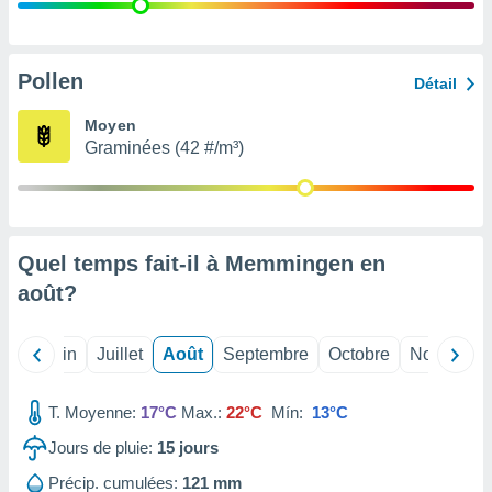
nées
lles sur
d'un
égitime,
Pollen
Détail
vous
vous
Moyen
 Pour ce
Graminées (42 #/m³)
ous
etirer
ement
 opposer
Quel temps fait-il à Memmingen en
ement
nées à
août
?
ment en
 sur «
res
» ou
Mai
Juin
Juillet
Août
Septembre
Octobre
Novembre
e
que de
kies
T. Moyenne:
17°C
Max.:
22°C
Mín:
13°C
ite web.
Jours de pluie:
15
jours
t nos
Précip. cumulées:
121 mm