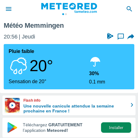
Météo Memmingen
e
ntialité
20:56
Jeudi
...
enu de
o.com
Pluie faible
o.com) a
20°
aré par
onnels
30%
arantir
Sensation de 20°
0.1 mm
té des
ions
. Vous
Flash info
accéder
Une nouvelle canicule attendue la semaine
e en
prochaine en France !
 les
Téléchargez
GRATUITEMENT
s :
Installer
l’application
Meteored!
r les