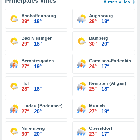
Principales villes
Autres villes
Aschaffenbourg
Augsbourg
29°
18°
28°
18°
Bad Kissingen
Bamberg
29°
18°
30°
20°
Berchtesgaden
Garmisch-Partenkirche
27°
19°
24°
17°
Hof
Kempten (Allgäu)
28°
18°
25°
18°
Lindau (Bodensee)
Munich
27°
20°
27°
19°
Nuremberg
Oberstdorf
30°
20°
23°
17°