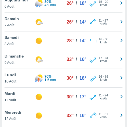
80%
n «
15
-
29
26°
/
18°
4.9 mm
km/h
6 Août
 et
r »,
cédez au
Demain
11
-
27
26°
/
14°
 et vous
km/h
7 Août
z
ation de
Samedi
16
-
36
28°
/
14°
km/h
8 Août
qu'ils
 nous ou
aires,
Dimanche
17
-
31
33°
/
16°
km/h
9 Août
nt de
t
Lundi
70%
16
-
68
er le
30°
/
18°
1.5 mm
km/h
10 Août
ement
te, ainsi
Mardi
11
-
24
30°
/
17°
km/h
per un
11 Août
écifique
us
Mercredi
11
-
31
de la
32°
/
16°
km/h
12 Août
 et du