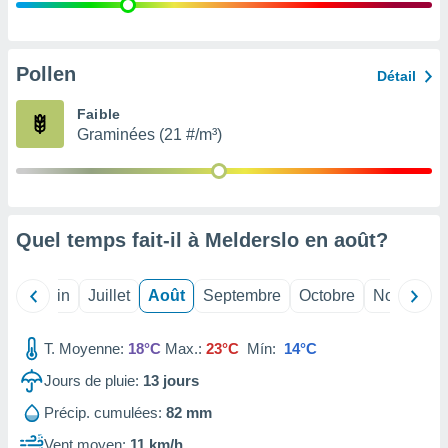
nées
lles sur
d'un
égitime,
Pollen
Détail
vous
vous
Faible
 Pour ce
Graminées (21 #/m³)
ous
etirer
ement
 opposer
Quel temps fait-il à Melderslo en
août
?
ement
nées à
ment en
Mai
Juin
Juillet
Août
Septembre
Octobre
Novembre
 sur «
res
» ou
e
T. Moyenne:
18°C
Max.:
23°C
Mín:
14°C
que de
kies
Jours de pluie:
13
jours
ite web.
Précip. cumulées:
82 mm
t nos
Vent moyen:
11 km/h