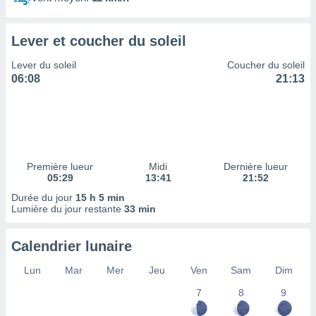
ires
ons le
ent des
Lever et coucher du soleil
es
 :
Lever du soleil
Coucher du soleil
et/ou
06:08
21:13
 à des
ions sur
eil,
des
limitées
Première lueur
Midi
Dernière lueur
nner la
05:29
13:41
21:52
, créer
ils pour
Durée du jour
15 h 5 min
ité
Lumière du jour restante
33 min
lisée,
des
Calendrier lunaire
our
nner des
Lun
Mar
Mer
Jeu
Ven
Sam
Dim
és
lisées,
7
8
9
s profils
enus