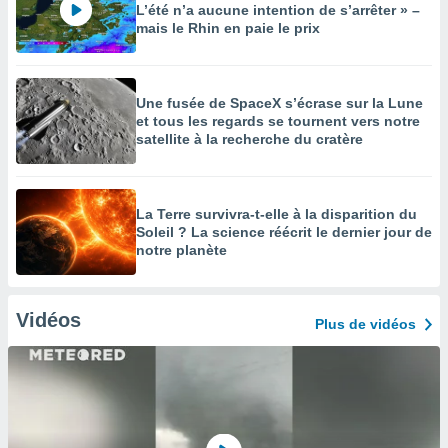
L’été n’a aucune intention de s’arrêter » –
mais le Rhin en paie le prix
Une fusée de SpaceX s’écrase sur la Lune
et tous les regards se tournent vers notre
satellite à la recherche du cratère
La Terre survivra-t-elle à la disparition du
Soleil ? La science réécrit le dernier jour de
notre planète
Vidéos
Plus de vidéos