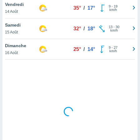
Vendredi
lisé en
9
-
19
35°
/
17°
km/h
 de
14 Août
. Vous
rouver
Samedi
13
-
30
32°
/
18°
km/h
15 Août
ations
re
Dimanche
que de
9
-
27
25°
/
14°
km/h
kies
16 Août
r votre
ement à
ment en
sur le
res des
kies
le au
page de
te web.
MENT,
 les