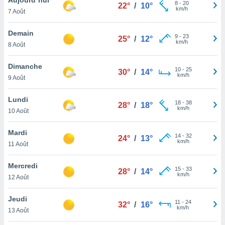
n «
8
-
20
22°
/
10°
km/h
7 Août
 et
r »,
cédez au
Demain
9
-
23
25°
/
12°
 et vous
km/h
8 Août
z
ation de
Dimanche
10
-
25
30°
/
14°
km/h
9 Août
qu'ils
 nous ou
aires,
Lundi
18
-
38
28°
/
18°
km/h
10 Août
nt de
t
Mardi
14
-
32
er le
24°
/
13°
km/h
11 Août
ement
te, ainsi
Mercredi
15
-
33
28°
/
14°
km/h
per un
12 Août
écifique
us
Jeudi
11
-
24
de la
32°
/
16°
km/h
13 Août
 et du