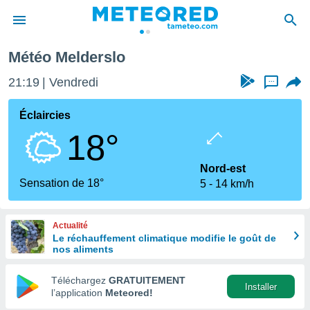
Météo Melderslo
e
ntialité
21:19
Vendredi
...
enu de
o.com
Éclaircies
o.com) a
18°
aré par
onnels
Nord-est
arantir
Sensation de 18°
5
14 km/h
té des
ions
. Vous
Actualité
accéder
Le réchauffement climatique modifie le goût de
e en
nos aliments
 les
Téléchargez
GRATUITEMENT
s :
Installer
l’application
Meteored!
r les