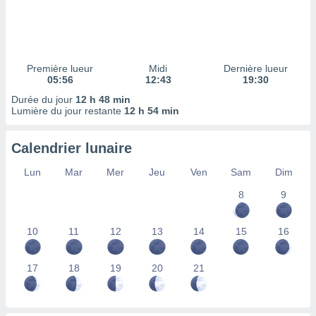
ires
ons le
ent des
es
 :
Première lueur
Midi
Dernière lueur
et/ou
05:56
12:43
19:30
 à des
Durée du jour
12 h 48 min
ions sur
Lumière du jour restante
12 h 54 min
eil,
des
limitées
Calendrier lunaire
nner la
Lun
Mar
Mer
Jeu
Ven
Sam
Dim
, créer
ils pour
8
9
ité
lisée,
10
11
12
13
14
15
16
des
our
nner des
17
18
19
20
21
és
lisées,
s profils
enus