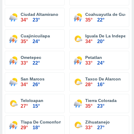
Ciudad Altamirano
Coahuayutla de Guerre
34°
23°
35°
22°
Cuajinicuilapa
Iguala De La Independe
35°
24°
34°
20°
Ometepec
Petatlan
33°
22°
33°
24°
San Marcos
Taxco De Alarcon
34°
26°
28°
16°
Teloloapan
Tierra Colorada
27°
15°
35°
23°
Tlapa De Comonfort
Zihuatanejo
29°
18°
33°
27°