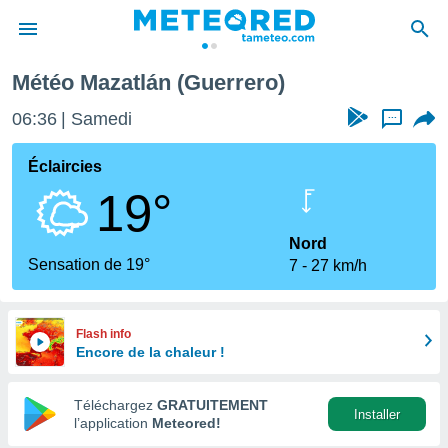
Météo Mazatlán (Guerrero)
e
ntialité
06:36
Samedi
...
enu de
o.com
Éclaircies
o.com) a
19°
aré par
onnels
Nord
arantir
Sensation de 19°
7
27 km/h
té des
ions
. Vous
accéder
Flash info
e en
Encore de la chaleur !
 les
Téléchargez
GRATUITEMENT
s :
Installer
l’application
Meteored!
r les