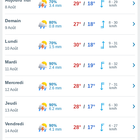
70%
n «
8
-
29
29°
/
18°
3.4 mm
km/h
8 Août
 et
r »,
cédez au
Demain
80%
8
-
30
27°
/
18°
 et vous
0.8 mm
km/h
9 Août
z
ation de
Lundi
70%
9
-
31
30°
/
18°
1.5 mm
km/h
10 Août
qu'ils
 nous ou
aires,
Mardi
90%
8
-
32
29°
/
19°
2.4 mm
km/h
11 Août
nt de
t
Mercredi
90%
7
-
31
er le
28°
/
17°
2.6 mm
km/h
12 Août
ement
te, ainsi
Jeudi
90%
6
-
30
28°
/
17°
6.2 mm
km/h
per un
13 Août
écifique
us
Vendredi
90%
4
-
27
de la
28°
/
17°
4.1 mm
km/h
14 Août
 et du