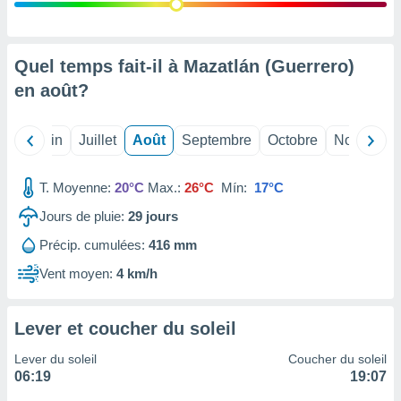
nées
lles sur
d'un
égitime,
Quel temps fait-il à Mazatlán (Guerrero)
vous
en
août
?
vous
 Pour ce
ous
Mai
Juin
Juillet
Août
Septembre
Octobre
Novembre
etirer
ement
T. Moyenne:
20°C
Max.:
26°C
Mín:
17°C
 opposer
ement
Jours de pluie:
29
jours
nées à
Précip. cumulées:
416 mm
ment en
 sur «
Vent moyen:
4 km/h
res
» ou
e
que de
Lever et coucher du soleil
kies
ite web.
Lever du soleil
Coucher du soleil
06:19
19:07
t nos