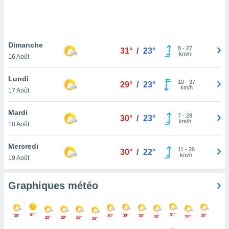
logies
e
s
Dimanche
tez pas
8
-
27
31°
/
23°
km/h
ation de
16 Août
, vous
z à
Lundi
10
-
37
29°
/
23°
à notre
km/h
17 Août
.com.
Mardi
 cas,
7
-
28
30°
/
23°
km/h
us
18 Août
ns que
s
Mercredi
11
-
26
30°
/
22°
km/h
19 Août
ires
urer la
on sur le
Graphiques météo
 seront
, et que
ies ne
31°
31°
30°
30°
30°
30°
30°
30°
29°
29°
29°
29°
29°
as