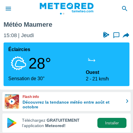
Météo Maumere
e
ntialité
15:08
Jeudi
...
enu de
o.com
Éclaircies
o.com) a
28°
aré par
onnels
Ouest
arantir
Sensation de 30°
2
21 km/h
té des
ions
. Vous
Flash info
accéder
Découvrez la tendance météo entre août et
e en
octobre
 les
Téléchargez
GRATUITEMENT
s :
Installer
l’application
Meteored!
r les