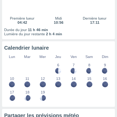
ires
ons le
ent des
es
Première lueur
Midi
Dernière lueur
 :
04:42
10:56
17:11
et/ou
Durée du jour
11 h 46 min
 à des
Lumière du jour restante
2 h 4 min
ions sur
eil,
Calendrier lunaire
des
limitées
Lun
Mar
Mer
Jeu
Ven
Sam
Dim
nner la
6
7
8
9
, créer
ils pour
ité
10
11
12
13
14
15
16
lisée,
des
our
17
18
19
nner des
és
lisées,
s profils
Partager les prévisions météo
enus