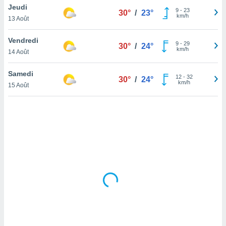
Jeudi
lisé en
9
-
23
30°
/
23°
km/h
 de
13 Août
. Vous
rouver
Vendredi
9
-
29
30°
/
24°
km/h
14 Août
ations
re
Samedi
que de
12
-
32
30°
/
24°
km/h
kies
15 Août
r votre
ement à
ment en
sur le
res des
kies
le au
page de
te web.
MENT,
 les