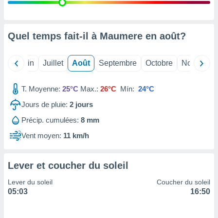
nées
lles sur
d'un
égitime,
Quel temps fait-il à Maumere en
août
?
vous
vous
 Pour ce
Mai
Juin
Juillet
Août
Septembre
Octobre
Novembre
ous
etirer
T. Moyenne:
25°C
Max.:
26°C
Mín:
24°C
ement
Jours de pluie:
2
jours
 opposer
ement
Précip. cumulées:
8 mm
nées à
ment en
Vent moyen:
11 km/h
 sur «
res
» ou
e
Lever et coucher du soleil
que de
kies
Lever du soleil
Coucher du soleil
ite web.
05:03
16:50
t nos