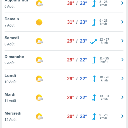
n «
8
-
23
30°
/
23°
km/h
6 Août
 et
r »,
cédez au
Demain
9
-
23
31°
/
23°
 et vous
km/h
7 Août
z
ation de
Samedi
12
-
27
29°
/
23°
km/h
8 Août
qu'ils
 nous ou
aires,
Dimanche
11
-
25
29°
/
22°
km/h
9 Août
nt de
t
Lundi
10
-
26
er le
29°
/
22°
km/h
10 Août
ement
te, ainsi
Mardi
13
-
31
29°
/
22°
km/h
per un
11 Août
écifique
us
Mercredi
9
-
23
de la
30°
/
23°
km/h
12 Août
 et du