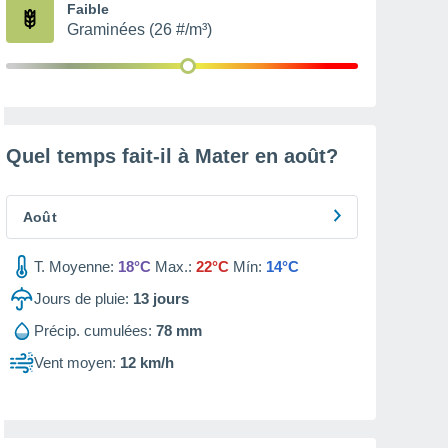
Faible
Graminées (26 #/m³)
Quel temps fait-il à Mater en
août
?
Août
T. Moyenne:
18°C
Max.:
22°C
Mín:
14°C
Jours de pluie:
13
jours
Précip. cumulées:
78 mm
Vent moyen:
12 km/h