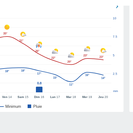
10
35°
7.5
31°
26°
5
23°
23°
22°
20°
18°
18°
17°
2.5
16°
15°
14°
0.8
11°
mm
Ven
14
Sam
15
Dim
16
Lun
17
Mar
18
Mer
19
Jeu
20
Minimum
Pluie