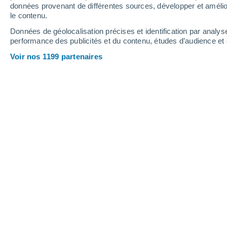
données provenant de différentes sources, développer et amélior
le contenu.
30°
/
14°
26°
/
16°
25°
/
12°
Données de géolocalisation précises et identification par analys
performance des publicités et du contenu, études d’audience e
12
-
23
km/h
17
-
36
km/h
14
12
-
28
km/h
Voir nos 1199 partenaires
Météo Mater aujourd´hui
, 8 août
Ciel dégagé
14°
05:00
T. ressentie
14°
Ensoleillé
13°
06:00
T. ressentie
13°
Ensoleillé
15°
08:00
T. ressentie
15°
Éclaircies
21°
11:00
T. ressentie
21°