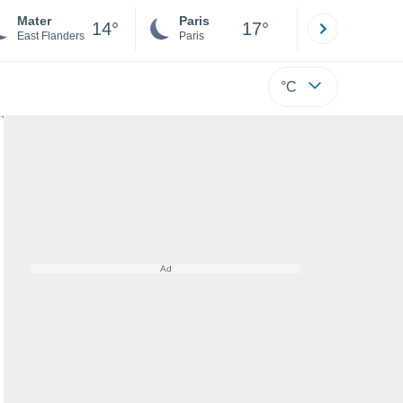
Mater
Paris
Montpelli
14°
17°
East Flanders
Paris
Hérault
°C