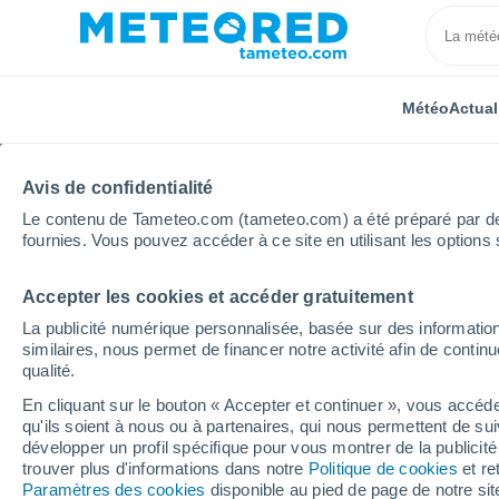
Météo
Actual
Avis de confidentialité
Le contenu de Tameteo.com (tameteo.com) a été préparé par des 
fournies. Vous pouvez accéder à ce site en utilisant les options 
Accepter les cookies et accéder gratuitement
Accueil
Belgique
Région Flamande
Flandre Ori
La publicité numérique personnalisée, basée sur des information
similaires, nous permet de financer notre activité afin de conti
Météo Mater
qualité.
En cliquant sur le bouton « Accepter et continuer », vous accéde
04:45
Samedi
qu'ils soient à nous ou à partenaires, qui nous permettent de sui
développer un profil spécifique pour vous montrer de la publicit
trouver plus d'informations dans notre
Politique de cookies
et re
Ciel dégagé
Paramètres des cookies
disponible au pied de page de notre si