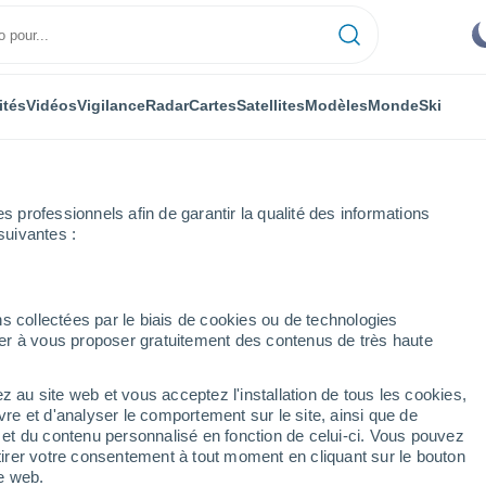
ités
Vidéos
Vigilance
Radar
Cartes
Satellites
Modèles
Monde
Ski
professionnels afin de garantir la qualité des informations
suivantes :
entale
Mater
s collectées par le biais de cookies ou de technologies
nuer à vous proposer gratuitement des contenus de très haute
z au site web et vous acceptez l'installation de tous les cookies,
...
vre et d'analyser le comportement sur le site, ainsi que de
é et du contenu personnalisé en fonction de celui-ci. Vous pouvez
Heure par heure
tirer votre consentement à tout moment en cliquant sur le bouton
Intervalles nuageux dans les
te web.
prochaines heures