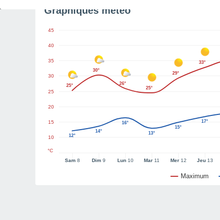
Graphiques météo
45
40
35
33°
30°
29°
30
26°
25°
25°
25
20
17°
15
16°
15°
14°
13°
12°
10
°C
Sam
8
Dim
9
Lun
10
Mar
11
Mer
12
Jeu
13
Maximum