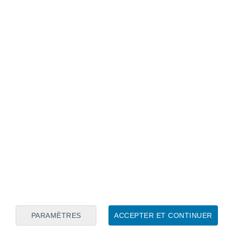
Calendrier lunaire
Lun
Mar
Mer
Jeu
Ven
Sam
Dim
8
9
10
11
12
13
14
15
16
17
18
19
20
21
PARAMÈTRES
ACCEPTER ET CONTINUER