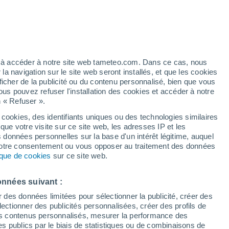
artier
4%
ez à accéder à notre site web tameteo.com. Dans ce cas, nous
 navigation sur le site web seront installés, et que les cookies
ficher de la publicité ou du contenu personnalisé, bien que vous
ous pouvez refuser l'installation des cookies et accéder à notre
n « Refuser ».
de
 cookies, des identifiants uniques ou des technologies similaires
que votre visite sur ce site web, les adresses IP et les
 de couverture nuageuse
Radar de pluie
Satellites
Modèles
s données personnelles sur la base d'un intérêt légitime, auquel
 votre consentement ou vous opposer au traitement des données
tique de cookies
sur ce site web.
Mardi
Mercredi
Jeudi
Vendredi
onnées suivant :
11 Août
12 Août
13 Août
14 Août
r des données limitées pour sélectionner la publicité, créer des
sélectionner des publicités personnalisées, créer des profils de
 des contenus personnalisés, mesurer la performance des
s publics par le biais de statistiques ou de combinaisons de