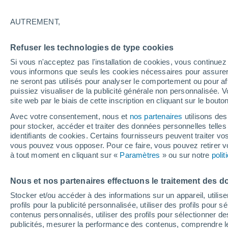
14°
AUTREMENT,
Dernier Qu
Refuser les technologies de type cookies
Éclairée:
2
Sensation de 14°
Si vous n'acceptez pas l'installation de cookies, vous continu
vous informons que seuls les cookies nécessaires pour assurer la
ne seront pas utilisés pour analyser le comportement ou pour af
puissiez visualiser de la publicité générale non personnalisée. V
Actualité
site web par le biais de cette inscription en cliquant sur le bouto
Le réchauffement climatique modifie le goût 
nos aliments
Avec votre consentement, nous et
nos partenaires
utilisons des
pour stocker, accéder et traiter des données personnelles telles 
Météo 1 - 7 jours
Heure par heure
Actualité
Carte
identifiants de cookies. Certains fournisseurs peuvent traiter vo
vous pouvez vous opposer. Pour ce faire, vous pouvez retirer
à tout moment en cliquant sur «
Paramètres
» ou sur notre
poli
Demain
Lundi
Aujourd´hui
Nous et nos partenaires effectuons le traitement des d
9 Août
10 Août
8 Août
Stocker et/ou accéder à des informations sur un appareil, utilise
profils pour la publicité personnalisée, utiliser des profils pour 
contenus personnalisés, utiliser des profils pour sélectionner
publicités, mesurer la performance des contenus, comprendre le