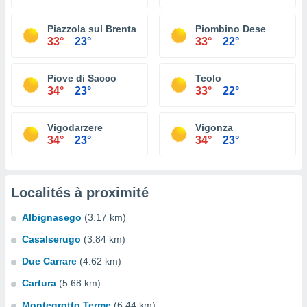
Piazzola sul Brenta
Piombino Dese
33°
23°
33°
22°
Piove di Sacco
Teolo
34°
23°
33°
22°
Vigodarzere
Vigonza
34°
23°
34°
23°
Localités à proximité
Albignasego
(3.17 km)
Casalserugo
(3.84 km)
Due Carrare
(4.62 km)
Cartura
(5.68 km)
Montegrotto Terme
(6.44 km)