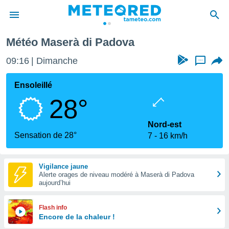
Météo Maserà di Padova
e
ntialité
09:16
Dimanche
...
enu de
o.com
Ensoleillé
o.com) a
28°
aré par
onnels
Nord-est
arantir
Sensation de 28°
7
16 km/h
té des
ions
. Vous
Vigilance jaune
accéder
Alerte orages de niveau modéré à Maserà di Padova
e en
aujourd’hui
 les
s :
Flash info
Encore de la chaleur !
r les