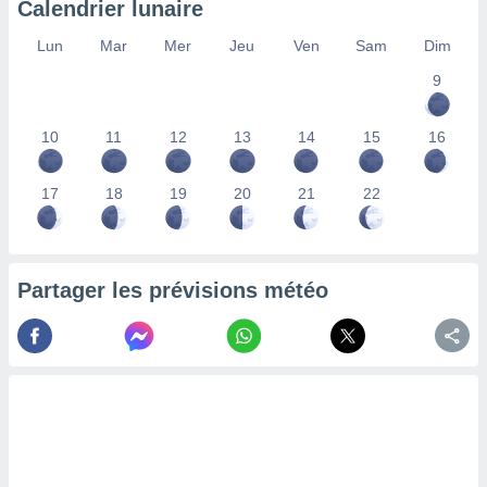
Calendrier lunaire
lisés,
des
Lun
Mar
Mer
Jeu
Ven
Sam
Dim
our
9
nner des
s
lisés,
10
11
12
13
14
15
16
la
ance des
s,
17
18
19
20
21
22
la
ance des
s,
dre les
Partager les prévisions météo
par le
ques ou
inaisons
ées
nt de
tes
,
er et
r les