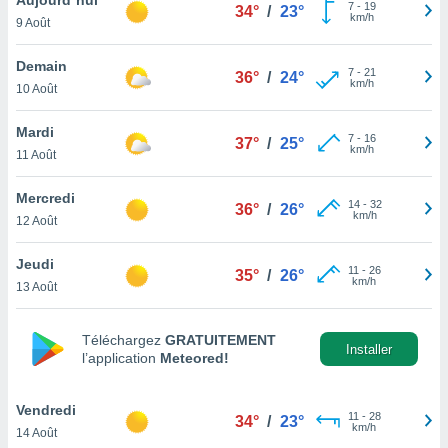
n «
7
-
19
34°
/
23°
km/h
9 Août
 et
r »,
cédez au
Demain
7
-
21
36°
/
24°
 et vous
km/h
10 Août
z
ation de
Mardi
7
-
16
37°
/
25°
km/h
11 Août
qu'ils
 nous ou
aires,
Mercredi
14
-
32
36°
/
26°
km/h
12 Août
nt de
t
Jeudi
11
-
26
er le
35°
/
26°
km/h
13 Août
ement
te, ainsi
Téléchargez
GRATUITEMENT
per un
Installer
l’application
Meteored!
écifique
us
de la
Vendredi
11
-
28
34°
/
23°
 et du
km/h
14 Août