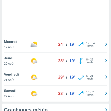
logies
e
s
tez pas
ation de
, vous
z à
à notre
Mercredi
12
-
34
24°
/
19°
km/h
19 Août
.com.
 cas,
Jeudi
8
-
25
us
28°
/
19°
km/h
20 Août
ns que
s
Vendredi
6
-
21
29°
/
19°
ires
km/h
21 Août
urer la
on sur le
Samedi
10
-
31
 seront
28°
/
19°
km/h
22 Août
, et que
ies ne
as
Graphiques météo