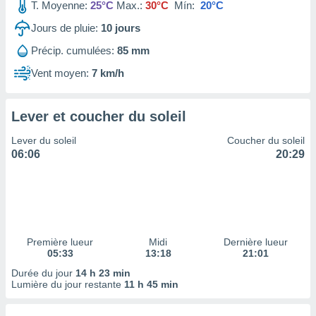
ires
T. Moyenne:
25°C
Max.:
30°C
Mín:
20°C
ons le
Jours de pluie:
10
jours
ent des
es
Précip. cumulées:
85 mm
 :
Vent moyen:
7 km/h
et/ou
 à des
ions sur
eil,
Lever et coucher du soleil
des
Lever du soleil
Coucher du soleil
limitées
06:06
20:29
nner la
, créer
ils pour
ité
lisée,
des
Première lueur
Midi
Dernière lueur
our
05:33
13:18
21:01
nner des
Durée du jour
14 h 23 min
és
Lumière du jour restante
11 h 45 min
lisées,
s profils
enus