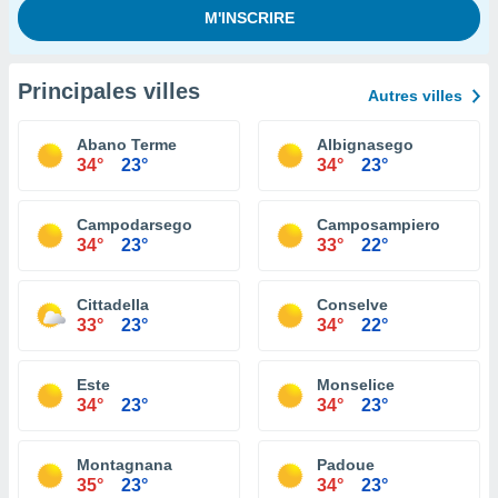
Principales villes
Autres villes
Abano Terme
Albignasego
34°
23°
34°
23°
Campodarsego
Camposampiero
34°
23°
33°
22°
Cittadella
Conselve
33°
23°
34°
22°
Este
Monselice
34°
23°
34°
23°
Montagnana
Padoue
35°
23°
34°
23°