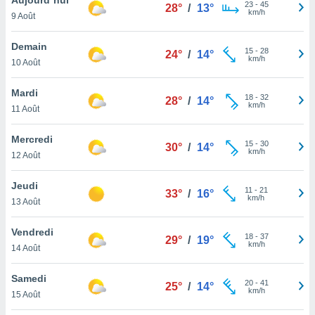
n «
23
-
45
28°
/
13°
km/h
9 Août
 et
r »,
cédez au
Demain
15
-
28
24°
/
14°
 et vous
km/h
10 Août
z
ation de
Mardi
18
-
32
28°
/
14°
km/h
11 Août
qu'ils
 nous ou
aires,
Mercredi
15
-
30
30°
/
14°
km/h
12 Août
nt de
t
Jeudi
11
-
21
er le
33°
/
16°
km/h
13 Août
ement
te, ainsi
Vendredi
18
-
37
29°
/
19°
km/h
per un
14 Août
écifique
us
Samedi
20
-
41
de la
25°
/
14°
km/h
15 Août
 et du