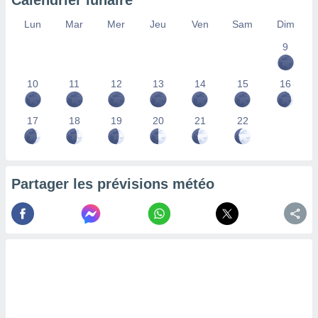
Calendrier lunaire
lisés,
Lun
Mar
Mer
Jeu
Ven
Sam
Dim
des
our
9
nner des
s
lisés,
10
11
12
13
14
15
16
la
ance des
s,
17
18
19
20
21
22
la
ance des
s,
dre les
Partager les prévisions météo
par le
ques ou
inaisons
ées
nt de
tes
,
er et
r les