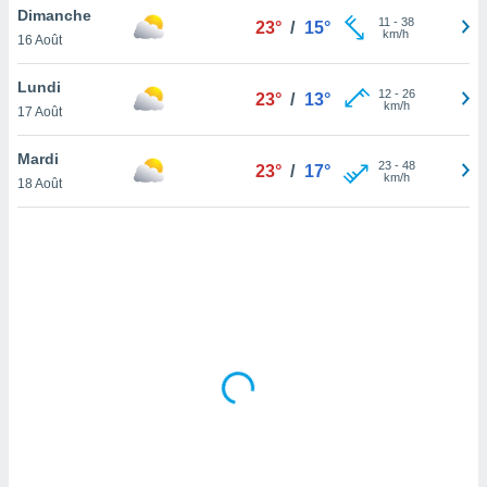
Dimanche
lisé en
11
-
38
23°
/
15°
km/h
 de
16 Août
. Vous
rouver
Lundi
12
-
26
23°
/
13°
km/h
17 Août
ations
re
Mardi
que de
23
-
48
23°
/
17°
km/h
kies
18 Août
r votre
ement à
ment en
sur le
res des
kies
le au
page de
te web.
MENT,
 les