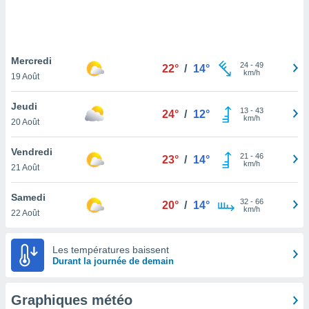
logies
e
s
Mercredi
tez pas
24
-
49
22°
/
14°
km/h
ation de
19 Août
, vous
z à
Jeudi
13
-
43
24°
/
12°
à notre
km/h
20 Août
.com.
Vendredi
 cas,
21
-
46
23°
/
14°
km/h
us
21 Août
ns que
s
Samedi
32
-
66
20°
/
14°
km/h
22 Août
ires
urer la
on sur le
Les températures baissent
 seront
Durant la journée de demain
, et que
ies ne
as
Graphiques météo