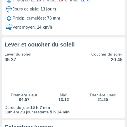
ires
ons le
Jours de pluie:
13
jours
ent des
es
Précip. cumulées:
73 mm
 :
Vent moyen:
14 km/h
et/ou
 à des
ions sur
Lever et coucher du soleil
eil,
des
Lever du soleil
Coucher du soleil
limitées
05:37
20:45
nner la
, créer
ils pour
ité
lisée,
des
Première lueur
Midi
Dernière lueur
04:57
13:12
21:25
our
nner des
Durée du jour
15 h 7 min
és
Lumière du jour restante
5 h 14 min
lisées,
s profils
enus