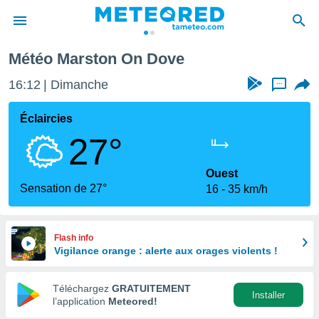
Météo Marston On Dove
e
ntialité
16:12
Dimanche
...
enu de
o.com
Éclaircies
o.com) a
27°
aré par
onnels
Ouest
arantir
Sensation de 27°
16
35 km/h
té des
ions
. Vous
accéder
Flash info
e en
Vigilance orange : alerte aux orages violents !
 les
Téléchargez
GRATUITEMENT
s :
Installer
l’application
Meteored!
r les