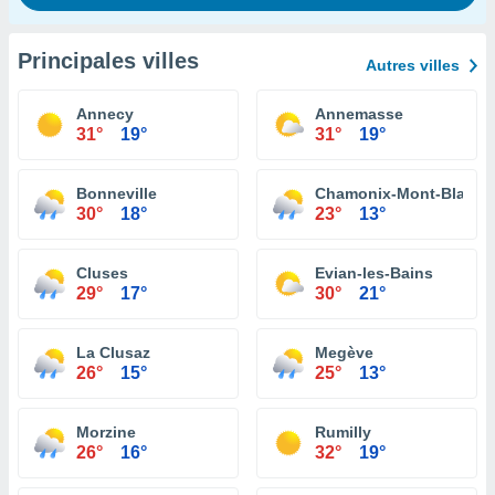
Principales villes
Autres villes
Annecy
Annemasse
31°
19°
31°
19°
Bonneville
Chamonix-Mont-Blanc
30°
18°
23°
13°
Cluses
Evian-les-Bains
29°
17°
30°
21°
La Clusaz
Megève
26°
15°
25°
13°
Morzine
Rumilly
26°
16°
32°
19°