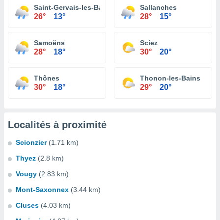
Saint-Gervais-les-Bains
Sallanches
26°
13°
28°
15°
Samoëns
Sciez
28°
18°
30°
20°
Thônes
Thonon-les-Bains
30°
18°
29°
20°
Localités à proximité
Scionzier
(1.71 km)
Thyez
(2.8 km)
Vougy
(2.83 km)
Mont-Saxonnex
(3.44 km)
Cluses
(4.03 km)