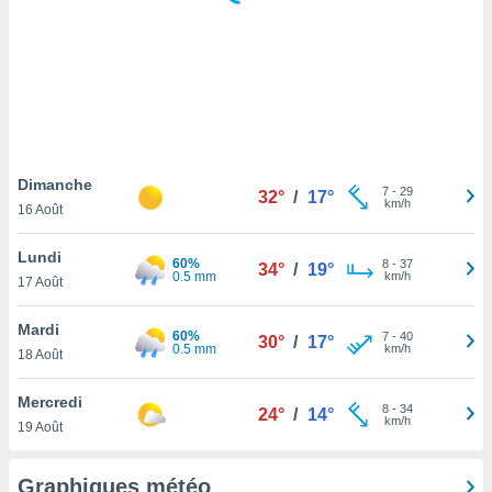
logies
e
s
tez pas
ation de
, vous
z à
à notre
Dimanche
7
-
29
32°
/
17°
km/h
16 Août
.com.
 cas,
Lundi
60%
8
-
37
us
34°
/
19°
0.5 mm
km/h
17 Août
ns que
s
Mardi
60%
7
-
40
30°
/
17°
ires
0.5 mm
km/h
18 Août
urer la
on sur le
Mercredi
8
-
34
 seront
24°
/
14°
km/h
19 Août
, et que
ies ne
as
Graphiques météo