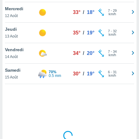
lisé en
Mercredi
 de
7
-
29
33°
/
18°
km/h
12 Août
. Vous
rouver
Jeudi
7
-
32
35°
/
19°
ations
km/h
13 Août
re
que de
Vendredi
kies
7
-
34
34°
/
20°
km/h
14 Août
r votre
ement à
ment en
Samedi
70%
6
-
31
30°
/
19°
sur le
0.5 mm
km/h
15 Août
res des
kies
le au
page de
te web.
MENT,
 les