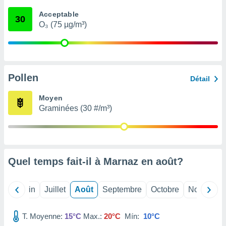
nées
Acceptable
lles sur
30
O₃ (75 µg/m³)
d'un
égitime,
vous
vous
 Pour ce
ous
Pollen
Détail
etirer
Moyen
ement
Graminées (30 #/m³)
 opposer
ement
nées à
ment en
 sur «
res
» ou
Quel temps fait-il à Marnaz en
août
?
e
que de
kies
Mai
Juin
Juillet
Août
Septembre
Octobre
Novembre
ite web.
T. Moyenne:
15°C
Max.:
20°C
Mín:
10°C
t nos