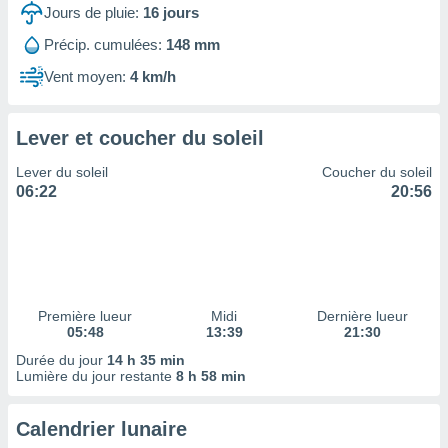
ires
Jours de pluie:
16
jours
ons le
ent des
Précip. cumulées:
148 mm
es
Vent moyen:
4 km/h
 :
et/ou
 à des
Lever et coucher du soleil
ions sur
eil,
Lever du soleil
Coucher du soleil
des
06:22
20:56
limitées
nner la
, créer
ils pour
ité
lisée,
Première lueur
Midi
Dernière lueur
05:48
13:39
21:30
des
our
Durée du jour
14 h 35 min
nner des
Lumière du jour restante
8 h 58 min
és
lisées,
Calendrier lunaire
s profils
enus