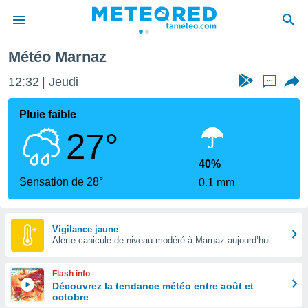
Météo Marnaz
e
ntialité
12:32
Jeudi
...
enu de
o.com
Pluie faible
o.com) a
27°
aré par
onnels
40%
arantir
Sensation de 28°
0.1 mm
té des
ions
. Vous
accéder
Vigilance jaune
e en
Alerte canicule de niveau modéré à Marnaz aujourd’hui
 les
Flash info
s :
Découvrez la tendance météo entre août et
octobre
r les