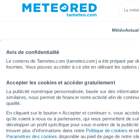
Météo
Actual
Avis de confidentialité
Le contenu de Tameteo.com (tameteo.com) a été préparé par des 
fournies. Vous pouvez accéder à ce site en utilisant les options 
Accepter les cookies et accéder gratuitement
Accueil
Auvergne-Rhône-Alpes
Puy-de-Dôme
M
La publicité numérique personnalisée, basée sur des information
similaires, nous permet de financer notre activité afin de conti
Météo Marat
qualité.
En cliquant sur le bouton « Accepter et continuer », vous accéde
23:33
Vendredi
qu'ils soient à nous ou à partenaires, qui nous permettent de sui
développer un profil spécifique pour vous montrer de la publicit
trouver plus d'informations dans notre
Politique de cookies
et re
Ciel dégagé
Paramètres des cookies
disponible au pied de page de notre si