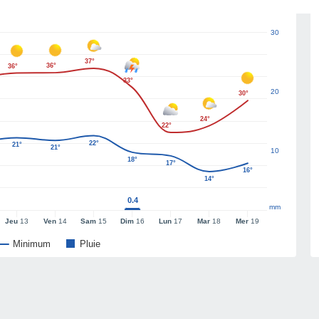
30
37°
36°
36°
33°
20
30°
24°
22°
22°
21°
21°
10
18°
17°
16°
14°
0.4
mm
Jeu
13
Ven
14
Sam
15
Dim
16
Lun
17
Mar
18
Mer
19
Minimum
Pluie