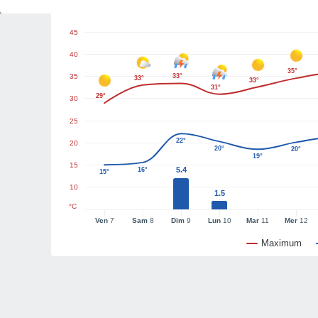
Graphiques météo
45
40
35°
35
33°
33°
33°
31°
29°
30
25
22°
20
20°
20°
19°
15
5.4
16°
15°
10
1.5
°C
Ven
7
Sam
8
Dim
9
Lun
10
Mar
11
Mer
12
Maximum