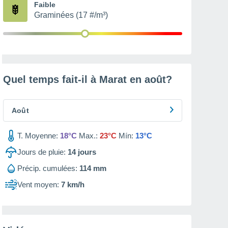
Faible
Graminées (17 #/m³)
Quel temps fait-il à Marat en
août
?
Août
T. Moyenne:
18°C
Max.:
23°C
Mín:
13°C
Jours de pluie:
14
jours
Précip. cumulées:
114 mm
Vent moyen:
7 km/h