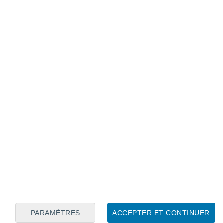
Calendrier lunaire
Lun
Mar
Mer
Jeu
Ven
Sam
Dim
7
8
9
10
11
12
13
14
15
16
17
18
19
20
PARAMÈTRES
ACCEPTER ET CONTINUER