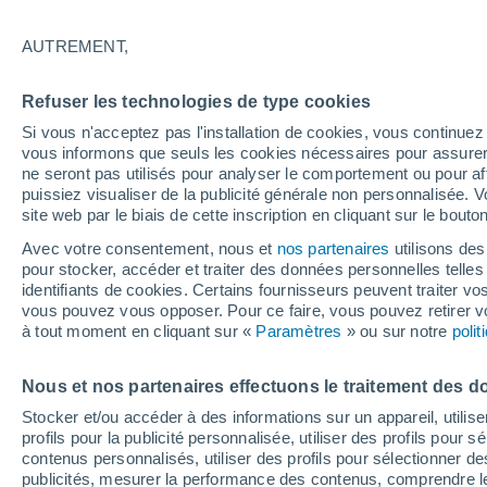
19°
AUTREMENT,
Dernier Qu
Refuser les technologies de type cookies
Éclairée:
3
Sensation de 19°
Si vous n'acceptez pas l'installation de cookies, vous continu
vous informons que seuls les cookies nécessaires pour assurer la
ne seront pas utilisés pour analyser le comportement ou pour af
puissiez visualiser de la publicité générale non personnalisée. V
Actualité
site web par le biais de cette inscription en cliquant sur le bouto
Le réchauffement climatique modifie le goût 
nos aliments
Avec votre consentement, nous et
nos partenaires
utilisons des
pour stocker, accéder et traiter des données personnelles telles 
Météo 1 - 7 jours
Heure par heure
Actualité
Carte
identifiants de cookies. Certains fournisseurs peuvent traiter vo
vous pouvez vous opposer. Pour ce faire, vous pouvez retirer
à tout moment en cliquant sur «
Paramètres
» ou sur notre
poli
Demain
Dimanche
Aujourd´hui
Nous et nos partenaires effectuons le traitement des d
8 Août
9 Août
7 Août
Stocker et/ou accéder à des informations sur un appareil, utilise
profils pour la publicité personnalisée, utiliser des profils pour 
contenus personnalisés, utiliser des profils pour sélectionner
publicités, mesurer la performance des contenus, comprendre le
80%