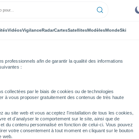
ités
Vidéos
Vigilance
Radar
Cartes
Satellites
Modèles
Monde
Ski
professionnels afin de garantir la qualité des informations
suivantes :
arat
s collectées par le biais de cookies ou de technologies
nuer à vous proposer gratuitement des contenus de très haute
z au site web et vous acceptez l'installation de tous les cookies,
...
vre et d'analyser le comportement sur le site, ainsi que de
é et du contenu personnalisé en fonction de celui-ci. Vous pouvez
Heure par heure
tirer votre consentement à tout moment en cliquant sur le bouton
Intervalles nuageux dans les
te web.
prochaines heures