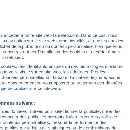
artier
5%
ez à accéder à notre site web tameteo.com. Dans ce cas, nous
 navigation sur le site web seront installés, et que les cookies
ficher de la publicité ou du contenu personnalisé, bien que vous
ous pouvez refuser l'installation des cookies et accéder à notre
n « Refuser ».
de
 cookies, des identifiants uniques ou des technologies similaires
que votre visite sur ce site web, les adresses IP et les
 de couverture nuageuse
Radar de pluie
Satellites
Modèles
s données personnelles sur la base d'un intérêt légitime, auquel
 votre consentement ou vous opposer au traitement des données
tique de cookies
sur ce site web.
Lundi
Mardi
Mercredi
Jeudi
onnées suivant :
10 Août
11 Août
12 Août
13 Août
r des données limitées pour sélectionner la publicité, créer des
sélectionner des publicités personnalisées, créer des profils de
 des contenus personnalisés, mesurer la performance des
s publics par le biais de statistiques ou de combinaisons de
60%