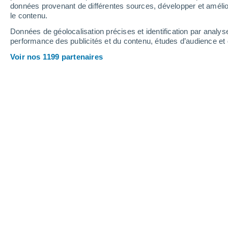
5.4 mm
données provenant de différentes sources, développer et amélior
le contenu.
33°
/
16°
33°
/
22°
29°
/
15°
Données de géolocalisation précises et identification par analys
performance des publicités et du contenu, études d’audience e
10
-
29
km/h
9
-
34
km/h
8
12
-
33
km/h
Voir nos 1199 partenaires
Météo Marat aujourd´hui
, 7 août
Ensoleillé
28°
17:00
T. ressentie
28°
Ensoleillé
28°
18:00
T. ressentie
27°
Ensoleillé
27°
19:00
T. ressentie
27°
Ensoleillé
26°
20:00
T. ressentie
26°