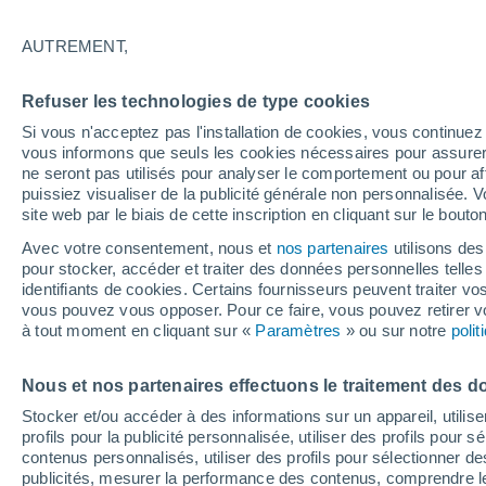
31°
AUTREMENT,
Est
Refuser les technologies de type cookies
Sensation de 30°
9
-
25 km/
Si vous n'acceptez pas l'installation de cookies, vous continu
vous informons que seuls les cookies nécessaires pour assurer la
ne seront pas utilisés pour analyser le comportement ou pour af
puissiez visualiser de la publicité générale non personnalisée. V
Flash info
site web par le biais de cette inscription en cliquant sur le bouto
Encore de la chaleur !
Avec votre consentement, nous et
nos partenaires
utilisons des
pour stocker, accéder et traiter des données personnelles telles 
Météo 1 - 7 jours
Heure par heure
Actualité
Carte 
identifiants de cookies. Certains fournisseurs peuvent traiter vo
vous pouvez vous opposer. Pour ce faire, vous pouvez retirer
à tout moment en cliquant sur «
Paramètres
» ou sur notre
poli
Demain
Lundi
Aujourd´hui
Nous et nos partenaires effectuons le traitement des d
9 Août
10 Août
8 Août
Stocker et/ou accéder à des informations sur un appareil, utilise
profils pour la publicité personnalisée, utiliser des profils pour 
contenus personnalisés, utiliser des profils pour sélectionner
publicités, mesurer la performance des contenus, comprendre le
50%