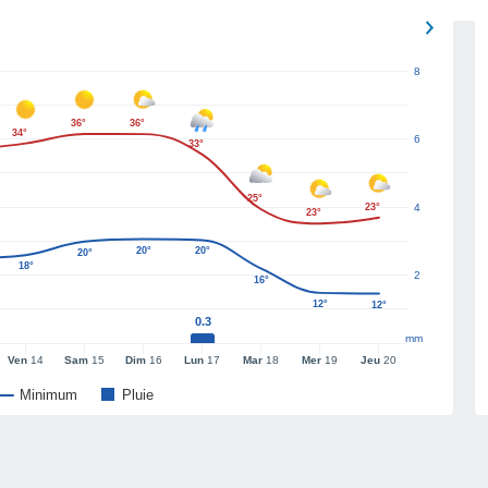
8
36°
36°
34°
6
33°
25°
23°
4
23°
20°
20°
20°
18°
2
16°
12°
12°
0.3
mm
Ven
14
Sam
15
Dim
16
Lun
17
Mar
18
Mer
19
Jeu
20
Minimum
Pluie