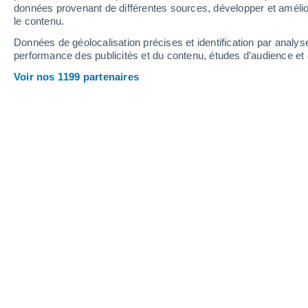
0.7 mm
données provenant de différentes sources, développer et amélior
le contenu.
35°
/
18°
33°
/
21°
31°
/
17°
Données de géolocalisation précises et identification par analys
performance des publicités et du contenu, études d’audience e
12
-
28
km/h
18
-
41
km/h
12
12
-
30
km/h
Voir nos 1199 partenaires
Météo Mammern aujourd´hui
, 8 août
Ensoleillé
31°
17:00
T. ressentie
30°
Ensoleillé
31°
18:00
T. ressentie
29°
Ensoleillé
30°
19:00
T. ressentie
29°
Ensoleillé
28°
20:00
T. ressentie
28°