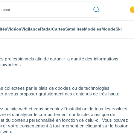
ités
Vidéos
Vigilance
Radar
Cartes
Satellites
Modèles
Monde
Ski
professionnels afin de garantir la qualité des informations
suivantes :
s collectées par le biais de cookies ou de technologies
nuer à vous proposer gratuitement des contenus de très haute
z au site web et vous acceptez l'installation de tous les cookies,
...
vre et d'analyser le comportement sur le site, ainsi que de
é et du contenu personnalisé en fonction de celui-ci. Vous pouvez
Heure par heure
tirer votre consentement à tout moment en cliquant sur le bouton
Ciel dégagé dans les prochaines
te web.
heures