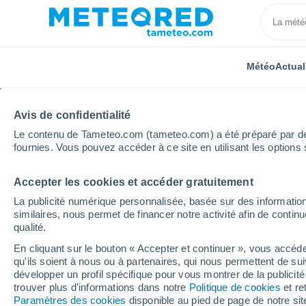
Météo
Actual
Avis de confidentialité
Le contenu de Tameteo.com (tameteo.com) a été préparé par des 
fournies. Vous pouvez accéder à ce site en utilisant les options 
Accepter les cookies et accéder gratuitement
Accueil
Suisse
Thurgovie
Mammern
La publicité numérique personnalisée, basée sur des information
similaires, nous permet de financer notre activité afin de conti
Météo Mammern
qualité.
En cliquant sur le bouton « Accepter et continuer », vous accéde
16:48
Samedi
qu'ils soient à nous ou à partenaires, qui nous permettent de sui
développer un profil spécifique pour vous montrer de la publicit
trouver plus d'informations dans notre
Politique de cookies
et re
Ensoleillé
Paramètres des cookies
disponible au pied de page de notre si