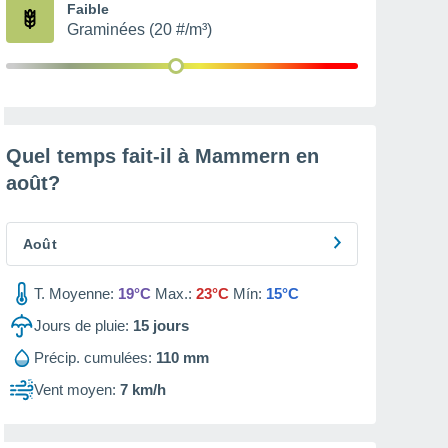
Faible
Graminées (20 #/m³)
Quel temps fait-il à Mammern en
août
?
Août
T. Moyenne:
19°C
Max.:
23°C
Mín:
15°C
Jours de pluie:
15
jours
Précip. cumulées:
110 mm
Vent moyen:
7 km/h