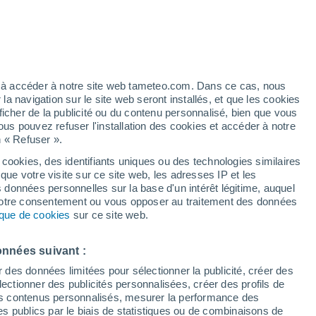
Vigilance jaune
Alerte canicule de niveau modéré à
Mammern aujourd’hui
h
ez à accéder à notre site web tameteo.com. Dans ce cas, nous
 navigation sur le site web seront installés, et que les cookies
ficher de la publicité ou du contenu personnalisé, bien que vous
ous pouvez refuser l'installation des cookies et accéder à notre
n « Refuser ».
 cookies, des identifiants uniques ou des technologies similaires
que votre visite sur ce site web, les adresses IP et les
des températures
Radar de pluie
Satellites
Modèles
s données personnelles sur la base d'un intérêt légitime, auquel
 votre consentement ou vous opposer au traitement des données
tique de cookies
sur ce site web.
Mardi
Mercredi
Jeudi
Vendredi
onnées suivant :
11 Août
12 Août
13 Août
14 Août
r des données limitées pour sélectionner la publicité, créer des
sélectionner des publicités personnalisées, créer des profils de
 des contenus personnalisés, mesurer la performance des
s publics par le biais de statistiques ou de combinaisons de