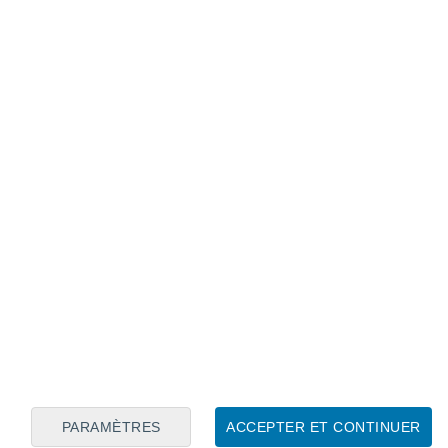
Calendrier lunaire
Lun
Mar
Mer
Jeu
Ven
Sam
Dim
8
9
10
11
12
13
14
15
16
17
18
19
20
21
PARAMÈTRES
ACCEPTER ET CONTINUER