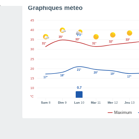
Graphiques météo
45
40
35°
35
33°
33°
32°
31°
31°
30
25
20
21°
20°
19°
18°
17°
17°
15
0.7
10
°C
Sam
8
Dim
9
Lun
10
Mar
11
Mer
12
Jeu
13
Maximum