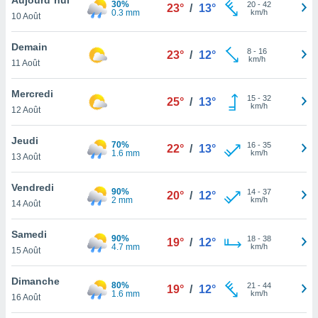
30%
n «
20
-
42
23°
/
13°
0.3 mm
km/h
10 Août
 et
r »,
cédez au
Demain
8
-
16
23°
/
12°
 et vous
km/h
11 Août
z
ation de
Mercredi
15
-
32
25°
/
13°
km/h
12 Août
qu'ils
 nous ou
aires,
Jeudi
70%
16
-
35
22°
/
13°
1.6 mm
km/h
13 Août
nt de
t
Vendredi
90%
14
-
37
er le
20°
/
12°
2 mm
km/h
14 Août
ement
te, ainsi
Samedi
90%
18
-
38
19°
/
12°
4.7 mm
km/h
per un
15 Août
écifique
us
Dimanche
80%
21
-
44
de la
19°
/
12°
1.6 mm
km/h
16 Août
 et du