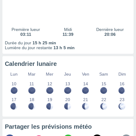
ires
ons le
ent des
es
 :
Première lueur
Midi
Dernière lueur
et/ou
03:11
11:39
20:06
 à des
Durée du jour
15 h 25 min
ions sur
Lumière du jour restante
13 h 5 min
eil,
des
limitées
Calendrier lunaire
nner la
Lun
Mar
Mer
Jeu
Ven
Sam
Dim
, créer
ils pour
10
11
12
13
14
15
16
ité
lisée,
17
18
19
20
21
22
23
des
our
nner des
és
lisées,
Partager les prévisions météo
s profils
enus