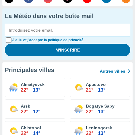
La Météo dans votre boîte mail
J'ai lu et j'accepte la politique de privacité
Principales villes
Autres villes
Almetyevsk
Apastovo
22°
13°
21°
13°
Arsk
Bogatye Saby
22°
12°
22°
13°
Chistopol
Leninogorsk
22°
14°
22°
13°