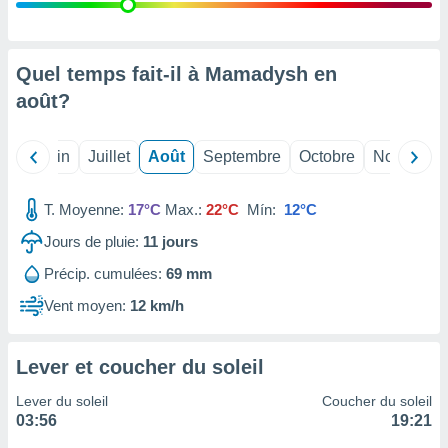
nées
lles sur
d'un
égitime,
Quel temps fait-il à Mamadysh en
vous
août
?
vous
 Pour ce
ous
Mai
Juin
Juillet
Août
Septembre
Octobre
Novembre
etirer
ement
T. Moyenne:
17°C
Max.:
22°C
Mín:
12°C
 opposer
ement
Jours de pluie:
11
jours
nées à
Précip. cumulées:
69 mm
ment en
 sur «
Vent moyen:
12 km/h
res
» ou
e
que de
Lever et coucher du soleil
kies
ite web.
Lever du soleil
Coucher du soleil
03:56
19:21
t nos