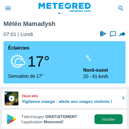
Météo Mamadysh
e
ntialité
07:01
Lundi
...
enu de
o.com
Éclaircies
o.com) a
17°
aré par
onnels
Nord-ouest
arantir
Sensation de 17°
20
41 km/h
té des
ions
. Vous
accéder
Flash info
e en
Vigilance orange : alerte aux orages violents !
 les
Téléchargez
GRATUITEMENT
s :
Installer
l’application
Meteored!
r les