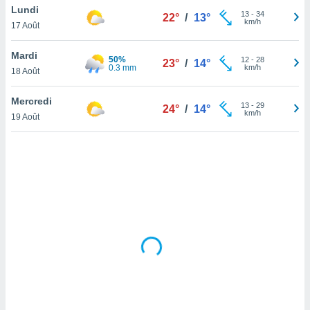
Lundi
lisé en
13
-
34
22°
/
13°
km/h
 de
17 Août
. Vous
rouver
Mardi
50%
12
-
28
23°
/
14°
0.3 mm
km/h
18 Août
ations
re
Mercredi
que de
13
-
29
24°
/
14°
km/h
kies
19 Août
r votre
ement à
ment en
sur le
res des
kies
le au
page de
te web.
MENT,
 les