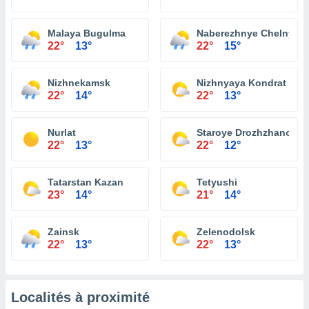
Malaya Bugulma
Naberezhnye Chelny
22°
13°
22°
15°
Nizhnekamsk
Nizhnyaya Kondrat
22°
14°
22°
13°
Nurlat
Staroye Drozhzhanoye
22°
13°
22°
12°
Tatarstan Kazan
Tetyushi
23°
14°
21°
14°
Zainsk
Zelenodolsk
22°
13°
22°
13°
Localités à proximité