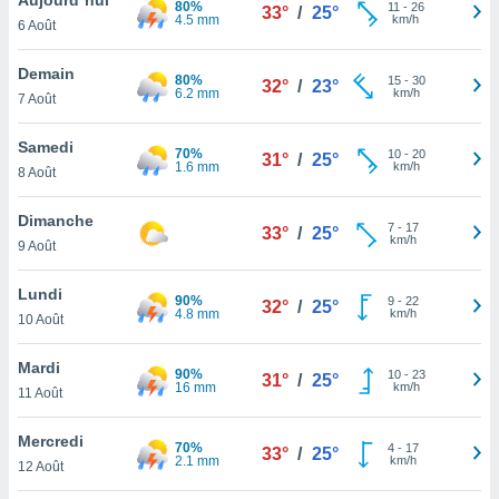
80%
n «
11
-
26
33°
/
25°
4.5 mm
km/h
6 Août
 et
r »,
cédez au
Demain
80%
15
-
30
32°
/
23°
 et vous
6.2 mm
km/h
7 Août
z
ation de
Samedi
70%
10
-
20
31°
/
25°
1.6 mm
km/h
8 Août
qu'ils
 nous ou
aires,
Dimanche
7
-
17
33°
/
25°
km/h
9 Août
nt de
t
Lundi
90%
9
-
22
er le
32°
/
25°
4.8 mm
km/h
10 Août
ement
te, ainsi
Mardi
90%
10
-
23
31°
/
25°
16 mm
km/h
per un
11 Août
écifique
us
Mercredi
70%
4
-
17
de la
33°
/
25°
2.1 mm
km/h
12 Août
 et du