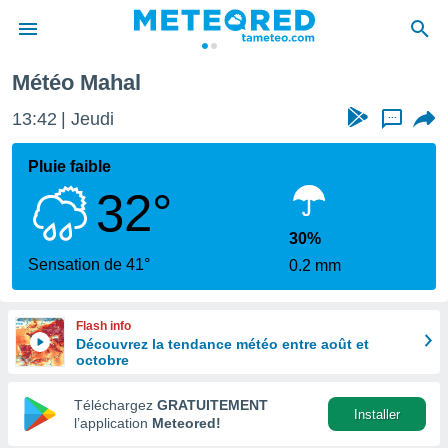
Météo Mahal
e
ntialité
13:42
Jeudi
...
enu de
o.com
Pluie faible
o.com) a
32°
aré par
onnels
30%
arantir
Sensation de 41°
0.2 mm
té des
ions
. Vous
Flash info
accéder
Découvrez la tendance météo entre août et
e en
octobre
 les
Téléchargez
GRATUITEMENT
s :
Installer
l’application
Meteored!
r les