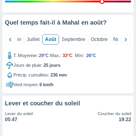
nées
lles sur
d'un
égitime,
Quel temps fait-il à Mahal en
août
?
vous
vous
 Pour ce
Mai
Juin
Juillet
Août
Septembre
Octobre
Novembre
ous
etirer
T. Moyenne:
29°C
Max.:
33°C
Mín:
26°C
ement
Jours de pluie:
25
jours
 opposer
ement
Précip. cumulées:
236 mm
nées à
ment en
Vent moyen:
6 km/h
 sur «
res
» ou
e
Lever et coucher du soleil
que de
kies
Lever du soleil
Coucher du soleil
ite web.
05:47
19:22
t nos