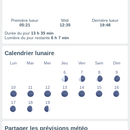
ires
ons le
ent des
es
Première lueur
Midi
Dernière lueur
 :
05:21
12:35
19:48
et/ou
Durée du jour
13 h 35 min
 à des
Lumière du jour restante
6 h 7 min
ions sur
eil,
Calendrier lunaire
des
limitées
Lun
Mar
Mer
Jeu
Ven
Sam
Dim
nner la
6
7
8
9
, créer
ils pour
ité
10
11
12
13
14
15
16
lisée,
des
our
17
18
19
nner des
és
lisées,
s profils
Partager les prévisions météo
enus