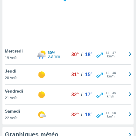
logies
e
s
tez pas
ation de
, vous
z à
à notre
Mercredi
60%
14
-
47
30°
/
18°
0.3 mm
km/h
19 Août
.com.
 cas,
Jeudi
12
-
40
us
31°
/
15°
km/h
20 Août
ns que
s
Vendredi
11
-
38
32°
/
17°
ires
km/h
21 Août
urer la
on sur le
Samedi
17
-
50
 seront
32°
/
18°
km/h
22 Août
, et que
ies ne
as
Graphiques météo