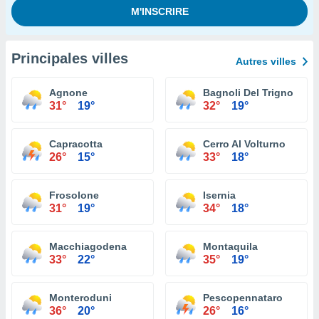
Principales villes
Autres villes
Agnone
Bagnoli Del Trigno
31°
19°
32°
19°
Capracotta
Cerro Al Volturno
26°
15°
33°
18°
Frosolone
Isernia
31°
19°
34°
18°
Macchiagodena
Montaquila
33°
22°
35°
19°
Monteroduni
Pescopennataro
36°
20°
26°
16°