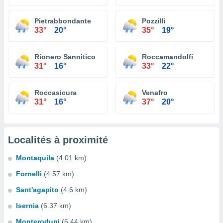
Pietrabbondante
Pozzilli
33°
20°
35°
19°
Rionero Sannitico
Roccamandolfi
31°
16°
33°
22°
Roccasicura
Venafro
31°
16°
37°
20°
Localités à proximité
Montaquila
(4.01 km)
Fornelli
(4.57 km)
Sant'agapito
(4.6 km)
Isernia
(6.37 km)
Monteroduni
(6.44 km)