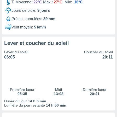
ires
T. Moyenne:
22°C
Max.:
27°C
Mín:
16°C
ons le
Jours de pluie:
9
jours
ent des
es
Précip. cumulées:
39 mm
 :
Vent moyen:
5 km/h
et/ou
 à des
ions sur
eil,
Lever et coucher du soleil
des
Lever du soleil
Coucher du soleil
limitées
06:05
20:11
nner la
, créer
ils pour
ité
lisée,
des
Première lueur
Midi
Dernière lueur
our
05:35
13:08
20:41
nner des
Durée du jour
14 h 5 min
és
Lumière du jour restante
14 h 50 min
lisées,
s profils
enus