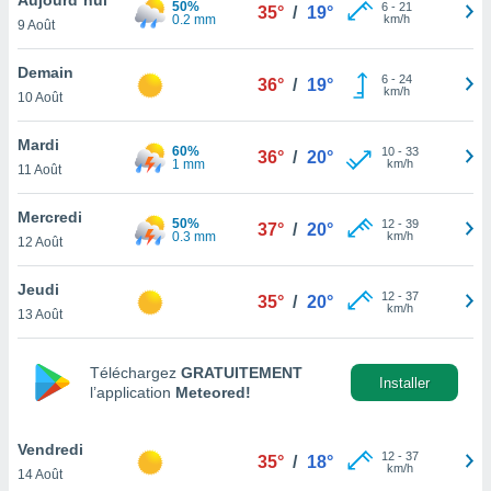
50%
n «
6
-
21
35°
/
19°
0.2 mm
km/h
9 Août
 et
r »,
cédez au
Demain
6
-
24
36°
/
19°
 et vous
km/h
10 Août
z
ation de
Mardi
60%
10
-
33
36°
/
20°
1 mm
km/h
11 Août
qu'ils
 nous ou
aires,
Mercredi
50%
12
-
39
37°
/
20°
0.3 mm
km/h
12 Août
nt de
t
Jeudi
12
-
37
er le
35°
/
20°
km/h
13 Août
ement
te, ainsi
Téléchargez
GRATUITEMENT
per un
Installer
l’application
Meteored!
écifique
us
de la
Vendredi
12
-
37
35°
/
18°
 et du
km/h
14 Août