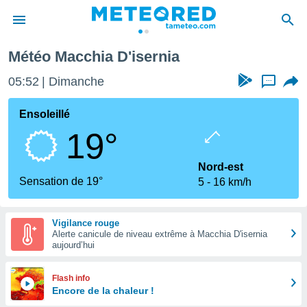
Météo Macchia D'isernia
e
ntialité
05:52
Dimanche
...
enu de
o.com
Ensoleillé
o.com) a
19°
aré par
onnels
Nord-est
arantir
Sensation de 19°
5
16 km/h
té des
ions
. Vous
Vigilance rouge
accéder
Alerte canicule de niveau extrême à Macchia D'isernia
e en
aujourd’hui
 les
s :
Flash info
Encore de la chaleur !
r les