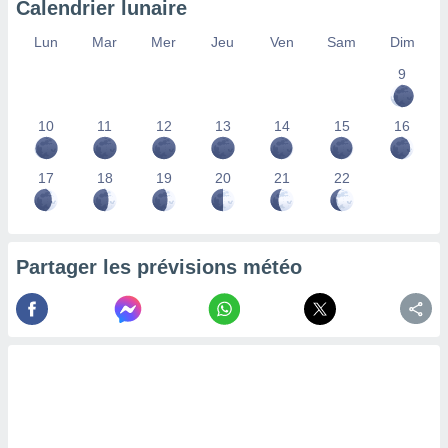
Calendrier lunaire
lisés,
des
Lun
Mar
Mer
Jeu
Ven
Sam
Dim
our
9
nner des
s
lisés,
10
11
12
13
14
15
16
la
ance des
s,
17
18
19
20
21
22
la
ance des
s,
dre les
Partager les prévisions météo
par le
ques ou
inaisons
ées
nt de
tes
,
er et
r les