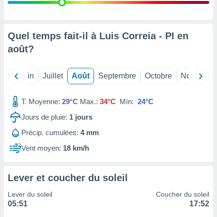
nées
lles sur
d'un
égitime,
Quel temps fait-il à Luis Correia - PI en
vous
août
?
vous
 Pour ce
ous
Mai
Juin
Juillet
Août
Septembre
Octobre
Novembre
etirer
ement
T. Moyenne:
29°C
Max.:
34°C
Mín:
24°C
 opposer
ement
Jours de pluie:
1
jours
nées à
Précip. cumulées:
4 mm
ment en
 sur «
Vent moyen:
18 km/h
res
» ou
e
que de
Lever et coucher du soleil
kies
ite web.
Lever du soleil
Coucher du soleil
05:51
17:52
t nos