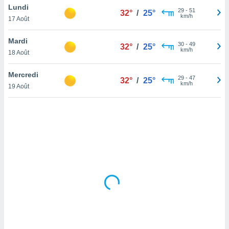
Lundi
lisé en
29
-
51
32°
/
25°
km/h
 de
17 Août
. Vous
rouver
Mardi
30
-
49
32°
/
25°
km/h
18 Août
ations
re
Mercredi
que de
29
-
47
32°
/
25°
km/h
kies
19 Août
r votre
ement à
ment en
sur le
res des
kies
le au
page de
te web.
MENT,
 les