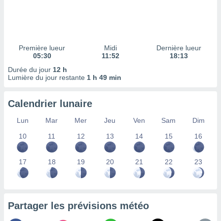
ires
ons le
ent des
es
 :
Première lueur
Midi
Dernière lueur
et/ou
05:30
11:52
18:13
 à des
Durée du jour
12 h
ions sur
Lumière du jour restante
1 h 49 min
eil,
des
limitées
Calendrier lunaire
nner la
Lun
Mar
Mer
Jeu
Ven
Sam
Dim
, créer
ils pour
10
11
12
13
14
15
16
ité
lisée,
17
18
19
20
21
22
23
des
our
nner des
és
lisées,
Partager les prévisions météo
s profils
enus