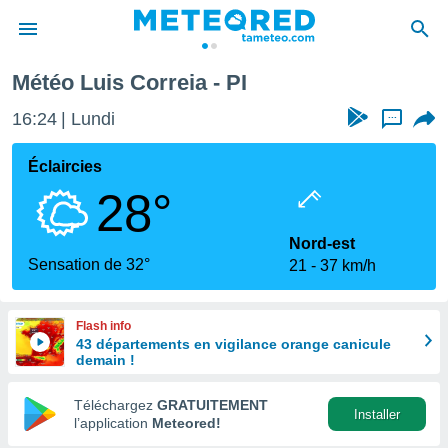
Météo Luis Correia - PI
e
ntialité
16:24
Lundi
...
enu de
o.com
Éclaircies
o.com) a
28°
aré par
onnels
Nord-est
arantir
Sensation de 32°
21
37 km/h
té des
ions
. Vous
Flash info
accéder
43 départements en vigilance orange canicule
e en
demain !
 les
Téléchargez
GRATUITEMENT
s :
Installer
l’application
Meteored!
r les