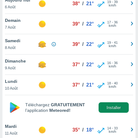
n «
19
-
39
38°
/
21°
km/h
6 Août
 et
r »,
cédez au
Demain
17
-
36
39°
/
22°
 et vous
km/h
7 Août
z
ation de
Samedi
19
-
41
39°
/
22°
km/h
8 Août
qu'ils
 nous ou
aires,
Dimanche
16
-
36
37°
/
22°
km/h
9 Août
nt de
t
Lundi
18
-
40
er le
37°
/
21°
km/h
10 Août
ement
te, ainsi
Téléchargez
GRATUITEMENT
per un
Installer
l’application
Meteored!
écifique
us
de la
Mardi
14
-
33
35°
/
18°
 et du
km/h
11 Août