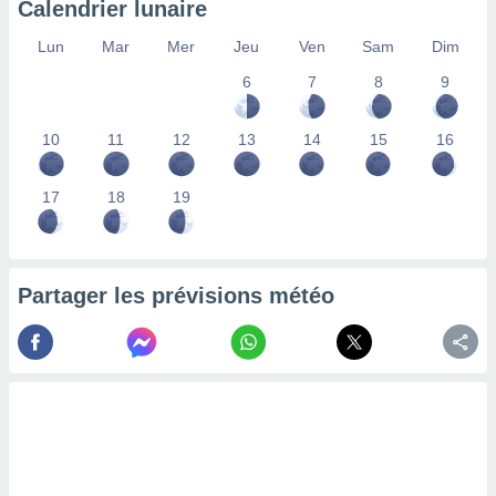
Calendrier lunaire
lisés,
des
Lun
Mar
Mer
Jeu
Ven
Sam
Dim
our
6
7
8
9
nner des
s
lisés,
10
11
12
13
14
15
16
la
ance des
s,
17
18
19
la
ance des
s,
dre les
Partager les prévisions météo
par le
ques ou
inaisons
ées
nt de
tes
,
er et
r les