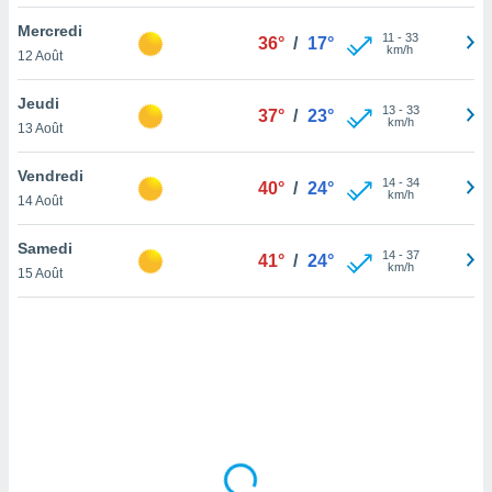
lisé en
Mercredi
 de
11
-
33
36°
/
17°
km/h
12 Août
. Vous
rouver
Jeudi
13
-
33
37°
/
23°
ations
km/h
13 Août
re
que de
Vendredi
kies
14
-
34
40°
/
24°
km/h
14 Août
r votre
ement à
ment en
Samedi
14
-
37
41°
/
24°
sur le
km/h
15 Août
res des
kies
le au
page de
te web.
MENT,
 les