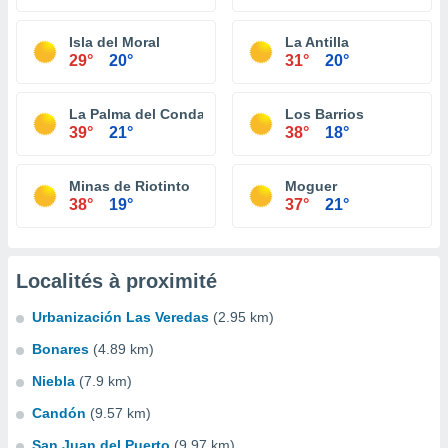
Isla del Moral
La Antilla
29°
20°
31°
20°
La Palma del Condado
Los Barrios
39°
21°
38°
18°
Minas de Riotinto
Moguer
38°
19°
37°
21°
Localités à proximité
Urbanización Las Veredas
(2.95 km)
Bonares
(4.89 km)
Niebla
(7.9 km)
Candón
(9.57 km)
San Juan del Puerto
(9.97 km)