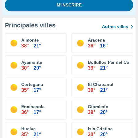
Principales villes
Autres villes
Almonte
Aracena
38°
21°
36°
16°
Ayamonte
Bollullos Par del Cond
30°
20°
39°
21°
Cortegana
El Chaparral
35°
17°
39°
21°
Encinasola
Gibraleón
36°
17°
39°
20°
Huelva
Isla Cristina
35°
21°
30°
20°