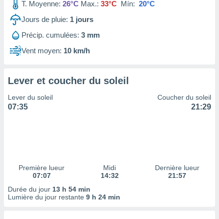
ires
T. Moyenne:
26°C
Max.:
33°C
Mín:
20°C
ons le
Jours de pluie:
1
jours
ent des
es
Précip. cumulées:
3 mm
 :
Vent moyen:
10 km/h
et/ou
 à des
ions sur
eil,
Lever et coucher du soleil
des
Lever du soleil
Coucher du soleil
limitées
07:35
21:29
nner la
, créer
ils pour
ité
lisée,
des
Première lueur
Midi
Dernière lueur
our
07:07
14:32
21:57
nner des
Durée du jour
13 h 54 min
és
Lumière du jour restante
9 h 24 min
lisées,
s profils
enus