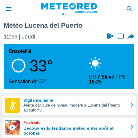
a del Puerto
Météo Lucena del Puerto
e
ntialité
12:33
Jeudi
...
enu de
o.com
Ensoleillé
o.com) a
33°
aré par
onnels
UV
7 Élevé
FPS
arantir
Sensation de 32°
15-25
té des
ions
. Vous
Vigilance jaune
accéder
Alerte canicule de niveau modéré à Lucena del Puerto
e en
aujourd’hui
 les
Flash info
s :
Découvrez la tendance météo entre août et
octobre
r les