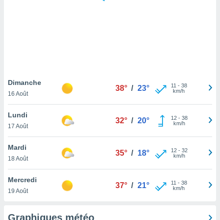
logies
e
s
tez pas
ation de
, vous
z à
à notre
Dimanche
11
-
38
38°
/
23°
km/h
16 Août
.com.
 cas,
Lundi
12
-
38
us
32°
/
20°
km/h
17 Août
ns que
s
Mardi
12
-
32
35°
/
18°
ires
km/h
18 Août
urer la
on sur le
Mercredi
11
-
38
 seront
37°
/
21°
km/h
19 Août
, et que
ies ne
as
Graphiques météo