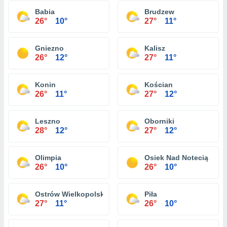
Babia
Brudzew
26°
10°
27°
11°
Gniezno
Kalisz
26°
12°
27°
11°
Konin
Kościan
26°
11°
27°
12°
Leszno
Oborniki
28°
12°
27°
12°
Olimpia
Osiek Nad Notecią
26°
10°
26°
10°
Ostrów Wielkopolski
Piła
27°
11°
26°
10°