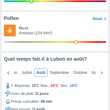
nées
lles sur
d'un
égitime,
Pollen
Détail
vous
vous
Élevé
 Pour ce
Armoise (104 #/m³)
ous
etirer
ement
 opposer
Quel temps fait-il à Luboń en
août
?
ement
nées à
ment en
Mai
Juin
Juillet
Août
Septembre
Octobre
Novembre
 sur «
res
» ou
e
T. Moyenne:
19°C
Max.:
24°C
Mín:
14°C
que de
kies
Jours de pluie:
11
jours
ite web.
Précip. cumulées:
68 mm
t nos
Vent moyen:
11 km/h