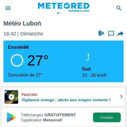
Météo Luboń
e
ntialité
16:42
Dimanche
...
enu de
o.com
Ensoleillé
o.com) a
27°
aré par
onnels
Sud
arantir
Sensation de 27°
10
26 km/h
té des
ions
. Vous
accéder
Flash info
e en
Vigilance orange : alerte aux orages violents !
 les
Téléchargez
GRATUITEMENT
s :
Installer
l’application
Meteored!
r les