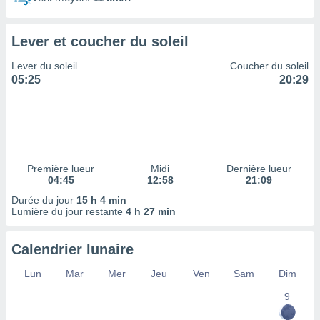
ires
ons le
ent des
Lever et coucher du soleil
es
 :
Lever du soleil
Coucher du soleil
et/ou
05:25
20:29
 à des
ions sur
eil,
des
limitées
Première lueur
Midi
Dernière lueur
nner la
04:45
12:58
21:09
, créer
ils pour
Durée du jour
15 h 4 min
ité
Lumière du jour restante
4 h 27 min
lisée,
des
Calendrier lunaire
our
nner des
Lun
Mar
Mer
Jeu
Ven
Sam
Dim
és
lisées,
9
s profils
enus