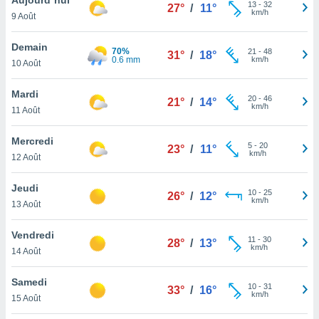
n «
13
-
32
27°
/
11°
km/h
9 Août
 et
r »,
cédez au
Demain
70%
21
-
48
31°
/
18°
 et vous
0.6 mm
km/h
10 Août
z
ation de
Mardi
20
-
46
21°
/
14°
km/h
11 Août
qu'ils
 nous ou
aires,
Mercredi
5
-
20
23°
/
11°
km/h
12 Août
nt de
t
Jeudi
10
-
25
er le
26°
/
12°
km/h
13 Août
ement
te, ainsi
Vendredi
11
-
30
28°
/
13°
km/h
per un
14 Août
écifique
us
Samedi
10
-
31
de la
33°
/
16°
km/h
15 Août
 et du