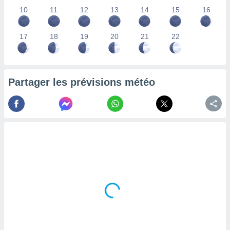
lisés,
10
11
12
13
14
15
16
des
our
17
18
19
20
21
22
nner des
s
lisés,
la
ance des
Partager les prévisions météo
s,
la
ance des
s,
dre les
par le
ques ou
inaisons
ées
nt de
tes
,
er et
r les