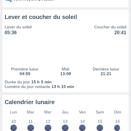
ires
ons le
ent des
Lever et coucher du soleil
es
 :
Lever du soleil
Coucher du soleil
et/ou
05:36
20:41
 à des
ions sur
eil,
des
limitées
Première lueur
Midi
Dernière lueur
nner la
04:55
13:09
21:21
, créer
ils pour
Durée du jour
15 h 5 min
ité
Lumière du jour restante
13 h 15 min
lisée,
des
Calendrier lunaire
our
nner des
Lun
Mar
Mer
Jeu
Ven
Sam
Dim
és
lisées,
10
11
12
13
14
15
16
s profils
enus