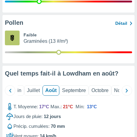
nées
lles sur
d'un
égitime,
Pollen
Détail
vous
vous
Faible
 Pour ce
Graminées (13 #/m³)
ous
etirer
ement
 opposer
Quel temps fait-il à Lowdham en
août
?
ement
nées à
ment en
Mai
Juin
Juillet
Août
Septembre
Octobre
Novembre
 sur «
res
» ou
e
T. Moyenne:
17°C
Max.:
21°C
Mín:
13°C
que de
kies
Jours de pluie:
12
jours
ite web.
Précip. cumulées:
70 mm
t nos
Vent moyen:
14 km/h