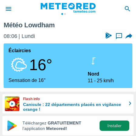
Météo Lowdham
e
ntialité
08:06
Lundi
...
enu de
o.com
Éclaircies
o.com) a
16°
aré par
onnels
Nord
arantir
Sensation de 16°
11
25 km/h
té des
ions
. Vous
Flash info
accéder
Canicule : 22 départements placés en vigilance
e en
orange !
 les
Téléchargez
GRATUITEMENT
s :
Installer
l’application
Meteored!
r les