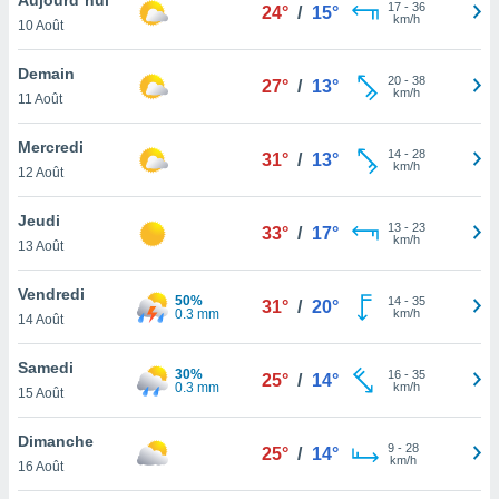
n «
17
-
36
24°
/
15°
km/h
10 Août
 et
r »,
cédez au
Demain
20
-
38
27°
/
13°
 et vous
km/h
11 Août
z
ation de
Mercredi
14
-
28
31°
/
13°
km/h
12 Août
qu'ils
 nous ou
aires,
Jeudi
13
-
23
33°
/
17°
km/h
13 Août
nt de
t
Vendredi
50%
14
-
35
er le
31°
/
20°
0.3 mm
km/h
14 Août
ement
te, ainsi
Samedi
30%
16
-
35
25°
/
14°
0.3 mm
km/h
per un
15 Août
écifique
us
Dimanche
9
-
28
de la
25°
/
14°
km/h
16 Août
 et du