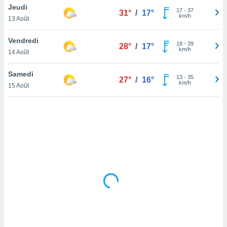
Jeudi
lisé en
17
-
37
31°
/
17°
km/h
 de
13 Août
. Vous
rouver
Vendredi
18
-
39
28°
/
17°
km/h
14 Août
ations
re
Samedi
que de
13
-
35
27°
/
16°
km/h
kies
15 Août
r votre
ement à
ment en
sur le
res des
kies
le au
page de
te web.
MENT,
 les