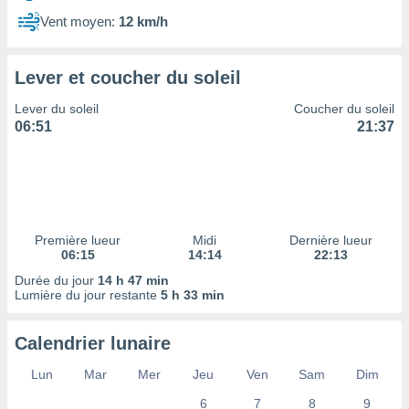
ires
ons le
Vent moyen:
12 km/h
ent des
es
 :
Lever et coucher du soleil
et/ou
Lever du soleil
Coucher du soleil
 à des
06:51
21:37
ions sur
eil,
des
limitées
nner la
, créer
Première lueur
Midi
Dernière lueur
ils pour
06:15
14:14
22:13
ité
Durée du jour
14 h 47 min
lisée,
Lumière du jour restante
5 h 33 min
des
our
nner des
Calendrier lunaire
és
lisées,
Lun
Mar
Mer
Jeu
Ven
Sam
Dim
s profils
6
7
8
9
enus