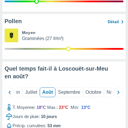
nées
lles sur
d'un
égitime,
Pollen
Détail
vous
vous
Moyen
 Pour ce
Graminées (27 #/m³)
ous
etirer
ement
 opposer
Quel temps fait-il à Loscouët-sur-Meu
ement
nées à
en
août
?
ment en
 sur «
res
» ou
Mai
Juin
Juillet
Août
Septembre
Octobre
Novembre
e
que de
kies
T. Moyenne:
18°C
Max.:
23°C
Mín:
13°C
ite web.
Jours de pluie:
10
jours
t nos
Précip. cumulées:
53 mm