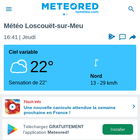
Météo Loscouët-sur-Meu
e
ntialité
16:41
Jeudi
...
enu de
o.com
Ciel variable
o.com) a
22°
aré par
onnels
Nord
arantir
Sensation de 22°
13
29 km/h
té des
ions
. Vous
Flash info
accéder
Une nouvelle canicule attendue la semaine
e en
prochaine en France !
 les
Téléchargez
GRATUITEMENT
s :
Installer
l’application
Meteored!
r les